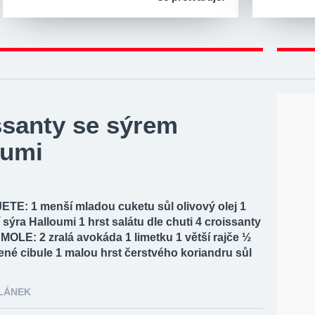
ssanty se sýrem
oumi
E: 1 menší mladou cuketu sůl olivový olej 1
í sýra Halloumi 1 hrst salátu dle chuti 4 croissanty
LE: 2 zralá avokáda 1 limetku 1 větší rajče ½
né cibule 1 malou hrst čerstvého koriandru sůl
ČLÁNEK