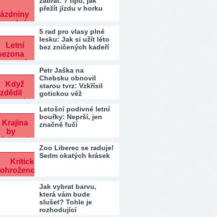
zabrat: 7 tipů, jak
přežít jízdu v horku
5 rad pro vlasy plné
lesku: Jak si užít léto
bez zničených kadeří
Petr Jaška na
Chebsku obnovil
starou tvrz: Vzkřísil
gotickou věž
Letošní podivné letní
bouřky: Neprší, jen
značně fučí
Zoo Liberec se raduje!
Sedm okatých krásek
Jak vybrat barvu,
která vám bude
slušet? Tohle je
rozhodující