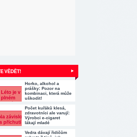
E VĚDĚT!
Horko, alkohol a
prášky: Pozor na
kombinaci, která může
uškodit!
Počet kuřáků klesá,
zdravotníci ale varují:
Výrobci e-cigaret
lákají mladé
Vedra dávají řidičům