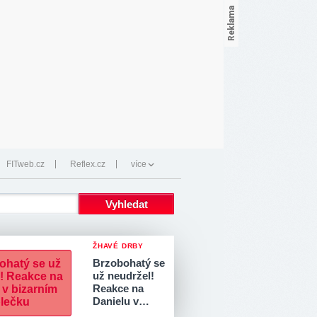
FITweb.cz
Reflex.cz
více
ŽHAVÉ DRBY
Brzobohatý se
už neudržel!
Reakce na
Danielu v…