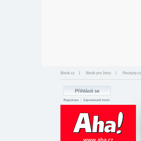
Blesk.cz
Blesk pro ženy
Recepty.cz
Registrace
|
Zapomenuté heslo