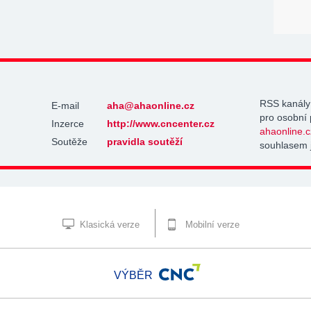
RSS kanály
E-mail
aha@ahaonline.cz
pro osobní 
Inzerce
http://www.cncenter.cz
ahaonline.c
Soutěže
pravidla soutěží
souhlasem 
Klasická verze
Mobilní verze
VÝBĚR