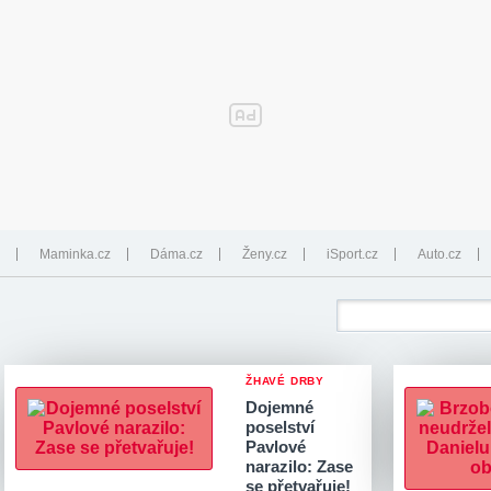
Maminka.cz
Dáma.cz
Ženy.cz
iSport.cz
Auto.cz
ŽHAVÉ DRBY
Dojemné
poselství
Pavlové
narazilo: Zase
se přetvařuje!