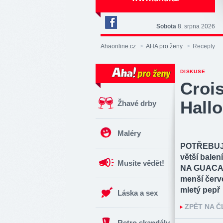
Sobota
8. srpna 2026
Deník
Aha!
Ahaonline.cz
>
AHA pro ženy
>
Recepty
na
Facebooku
DISKUSE
Croi
Hall
Žhavé drby
Maléry
POTŘEBUJET
větší balen
Musíte vědět!
NA GUACAMO
menší červe
mletý pepř
Láska a sex
ZPĚT NA 
Retro skandály