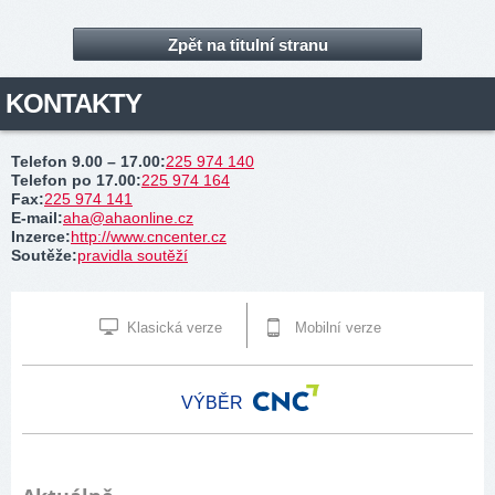
Zpět na titulní stranu
KONTAKTY
Telefon 9.00 – 17.00
:
225 974 140
Telefon po 17.00
:
225 974 164
Fax
:
225 974 141
E-mail
:
aha@ahaonline.cz
Inzerce
:
http://www.cncenter.cz
Soutěže
:
pravidla soutěží
Klasická verze
Mobilní verze
VÝBĚR