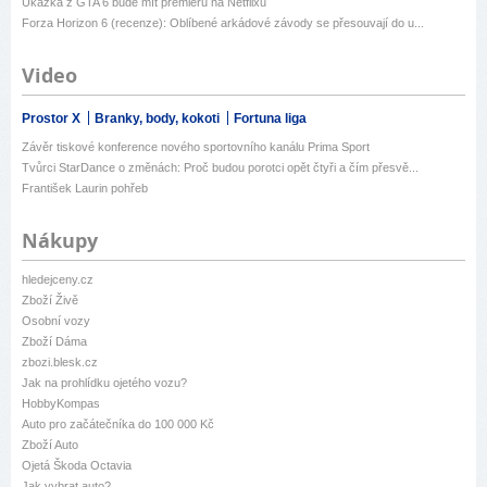
Ukázka z GTA 6 bude mít premiéru na Netflixu
Forza Horizon 6 (recenze): Oblíbené arkádové závody se přesouvají do u...
Video
Prostor X
Branky, body, kokoti
Fortuna liga
Závěr tiskové konference nového sportovního kanálu Prima Sport
Tvůrci StarDance o změnách: Proč budou porotci opět čtyři a čím přesvě...
František Laurin pohřeb
Nákupy
hledejceny.cz
Zboží Živě
Osobní vozy
Zboží Dáma
zbozi.blesk.cz
Jak na prohlídku ojetého vozu?
HobbyKompas
Auto pro začátečníka do 100 000 Kč
Zboží Auto
Ojetá Škoda Octavia
Jak vybrat auto?