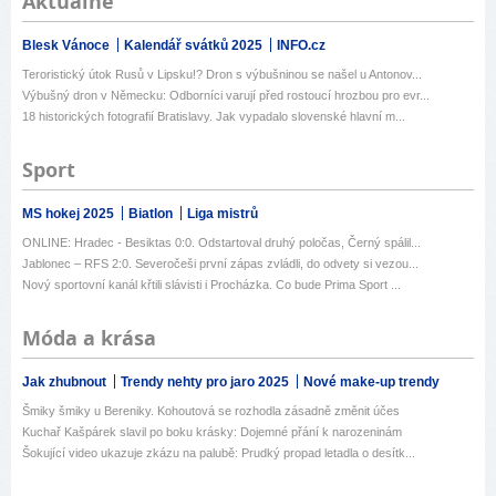
Aktuálně
Blesk Vánoce
Kalendář svátků 2025
INFO.cz
Teroristický útok Rusů v Lipsku!? Dron s výbušninou se našel u Antonov...
Výbušný dron v Německu: Odborníci varují před rostoucí hrozbou pro evr...
18 historických fotografií Bratislavy. Jak vypadalo slovenské hlavní m...
Sport
MS hokej 2025
Biatlon
Liga mistrů
ONLINE: Hradec - Besiktas 0:0. Odstartoval druhý poločas, Černý spálil...
Jablonec – RFS 2:0. Severočeši první zápas zvládli, do odvety si vezou...
Nový sportovní kanál křtili slávisti i Procházka. Co bude Prima Sport ...
Móda a krása
Jak zhubnout
Trendy nehty pro jaro 2025
Nové make-up trendy
Šmiky šmiky u Bereniky. Kohoutová se rozhodla zásadně změnit účes
Kuchař Kašpárek slavil po boku krásky: Dojemné přání k narozeninám
Šokující video ukazuje zkázu na palubě: Prudký propad letadla o desítk...