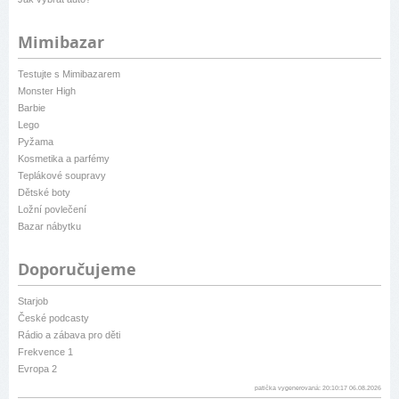
Mimibazar
Testujte s Mimibazarem
Monster High
Barbie
Lego
Pyžama
Kosmetika a parfémy
Teplákové soupravy
Dětské boty
Ložní povlečení
Bazar nábytku
Doporučujeme
Starjob
České podcasty
Rádio a zábava pro děti
Frekvence 1
Evropa 2
patička vygenerovaná: 20:10:17 06.08.2026