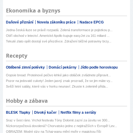
Ekonomika a byznys
Daňové přiznání
Novela zákoníku práce
Nadace EPCG
Jedna česká iluze se právě rozpadá. Zelená transformace je pojistkou p...
Obří obchod v letectví. Americké Apollo kupuje easyJet za 161 miliard ...
Tekuté zlato opět dostojí své přezdívce. Zdražení běžné potraviny brzy...
Recepty
Oblíbené zimní polévky
Domácí pekárny
Jídlo podle horoskopu
Oopsie bread: Proteinové pečivo lehké jako obláček zvládnete připravit...
Pozor na jedovaté cukety! Jeden jasný znak prozradí, že se jim máte vy...
Svěží letní saláty, které vás v horku neunaví: Zkuste k zelenině přida...
Hobby a zábava
BLESK Tlapky
Divoký kačer
Netflix filmy a seriály
Sraz v šest ráno. Vrchol festivalu Tóny Dolomit zazní za úsvitu ve 300...
Nízkorozpočtová dovolená? Chorvatsko jedno z nejdražších v Evropě! Lev...
OBRAZEM: Modré slzy na Tchaj-wanu mění moře v magickou říši