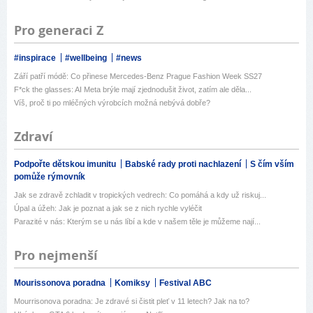
Pro generaci Z
#inspirace
#wellbeing
#news
Září patří módě: Co přinese Mercedes-Benz Prague Fashion Week SS27
F*ck the glasses: AI Meta brýle mají zjednodušit život, zatím ale děla...
Víš, proč ti po mléčných výrobcích možná nebývá dobře?
Zdraví
Podpořte dětskou imunitu
Babské rady proti nachlazení
S čím vším
pomůže rýmovník
Jak se zdravě zchladit v tropických vedrech: Co pomáhá a kdy už riskuj...
Úpal a úžeh: Jak je poznat a jak se z nich rychle vyléčit
Parazité v nás: Kterým se u nás líbí a kde v našem těle je můžeme nají...
Pro nejmenší
Mourissonova poradna
Komiksy
Festival ABC
Mourrisonova poradna: Je zdravé si čistit pleť v 11 letech? Jak na to?