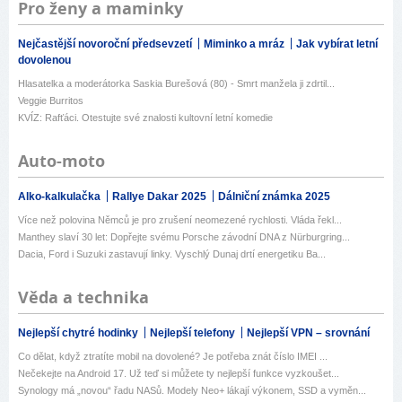
Pro ženy a maminky
Nejčastější novoroční předsevzetí
Miminko a mráz
Jak vybírat letní
dovolenou
Hlasatelka a moderátorka Saskia Burešová (80) - Smrt manžela ji zdrtil...
Veggie Burritos
KVÍZ: Rafťáci. Otestujte své znalosti kultovní letní komedie
Auto-moto
Alko-kalkulačka
Rallye Dakar 2025
Dálniční známka 2025
Více než polovina Němců je pro zrušení neomezené rychlosti. Vláda řekl...
Manthey slaví 30 let: Dopřejte svému Porsche závodní DNA z Nürburgring...
Dacia, Ford i Suzuki zastavují linky. Vyschlý Dunaj drtí energetiku Ba...
Věda a technika
Nejlepší chytré hodinky
Nejlepší telefony
Nejlepší VPN – srovnání
Co dělat, když ztratíte mobil na dovolené? Je potřeba znát číslo IMEI ...
Nečekejte na Android 17. Už teď si můžete ty nejlepší funkce vyzkoušet...
Synology má „novou“ řadu NASů. Modely Neo+ lákají výkonem, SSD a vyměn...