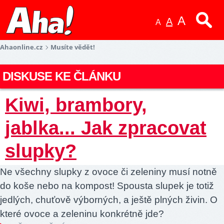
A
A
A
Ahaonline.cz
Musíte vědět!
DISKUSE KE ČLÁNKU
Kiwi, brambory,
jablka... Jak zpracovat
slupky?
Ne všechny slupky z ovoce či zeleniny musí notně
do koše nebo na kompost! Spousta slupek je totiž
jedlých, chuťově výborných, a ještě plných živin. O
které ovoce a zeleninu konkrétně jde?