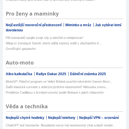
Pro ženy a maminky
Nejčastější novoroční předsevzetí
Miminko a mráz
Jak vybírat letní
dovolenou
Pět kamarádů spojilo svoje síly a otevřeli si minipivovar!
Miluje ji i Zendaya! Sukně, která udělá stylový outfit z obyčejného tr...
Osvěžující gazpacho
Auto-moto
Alko-kalkulačka
Rallye Dakar 2025
Dálniční známka 2025
MotoGP: Páteční program ve Velké Británii uzavřel rekordním časem Bezz...
Další klasická corvette s dobrými jízdními vlastnostmi? Mitsuoka znovu...
Problémy Cadillacu s brzdami souvisí podle Bottase s jejich chlazením
Věda a technika
Nejlepší chytré hodinky
Nejlepší telefony
Nejlepší VPN – srovnání
ChatGPT teď neunavíte. Bezplatná verze má neomezený chat a lepší model...