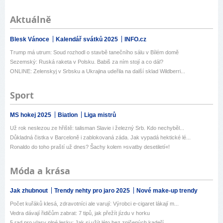
Aktuálně
Blesk Vánoce
Kalendář svátků 2025
INFO.cz
Trump má utrum: Soud rozhodl o stavbě tanečního sálu v Bílém domě
Sezemský: Ruská raketa v Polsku. Babiš za ním stojí a co dál?
ONLINE: Zelenskyj v Srbsku a Ukrajina udeřila na další sklad Wildberri...
Sport
MS hokej 2025
Biatlon
Liga mistrů
Už rok neslezou ze hřiště: talisman Slavie i železný Srb. Kdo nechyběl...
Důkladná čistka v Barceloně i zablokovaná záda. Jak vypadá hektické lé...
Ronaldo do toho praští už dnes? Šachy kolem »svatby desetiletí«!
Móda a krása
Jak zhubnout
Trendy nehty pro jaro 2025
Nové make-up trendy
Počet kuřáků klesá, zdravotníci ale varují: Výrobci e-cigaret lákají m...
Vedra dávají řidičům zabrat: 7 tipů, jak přežít jízdu v horku
5 rad pro vlasy plné lesku: Jak si užít léto bez zničených kadeří