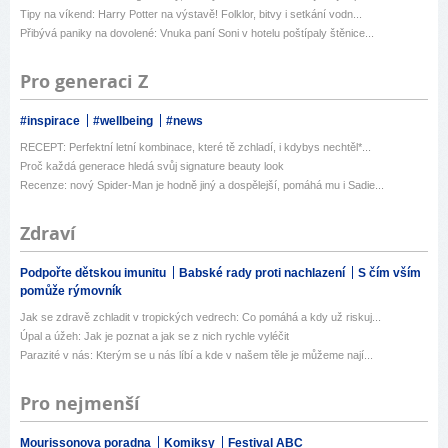
Tipy na víkend: Harry Potter na výstavě! Folklor, bitvy i setkání vodn...
Přibývá paniky na dovolené: Vnuka paní Soni v hotelu poštípaly štěnice...
Pro generaci Z
#inspirace
#wellbeing
#news
RECEPT: Perfektní letní kombinace, které tě zchladí, i kdybys nechtěl*...
Proč každá generace hledá svůj signature beauty look
Recenze: nový Spider-Man je hodně jiný a dospělejší, pomáhá mu i Sadie...
Zdraví
Podpořte dětskou imunitu
Babské rady proti nachlazení
S čím vším
pomůže rýmovník
Jak se zdravě zchladit v tropických vedrech: Co pomáhá a kdy už riskuj...
Úpal a úžeh: Jak je poznat a jak se z nich rychle vyléčit
Parazité v nás: Kterým se u nás líbí a kde v našem těle je můžeme nají...
Pro nejmenší
Mourissonova poradna
Komiksy
Festival ABC