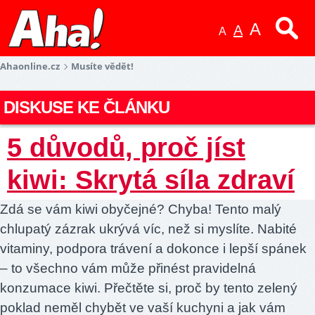
A
A
A
Ahaonline.cz
Musíte vědět!
DISKUSE KE ČLÁNKU
5 důvodů, proč jíst
kiwi: Skrytá síla zdraví
Zdá se vám kiwi obyčejné? Chyba! Tento malý
chlupatý zázrak ukrývá víc, než si myslíte. Nabité
vitaminy, podpora trávení a dokonce i lepší spánek
– to všechno vám může přinést pravidelná
konzumace kiwi. Přečtěte si, proč by tento zelený
poklad neměl chybět ve vaší kuchyni a jak vám