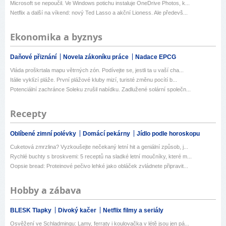
Microsoft se nepoučil. Ve Windows potichu instaluje OneDrive Photos, k...
Netflix a další na víkend: nový Ted Lasso a akční Lioness. Ale předevš...
Ekonomika a byznys
Daňové přiznání
Novela zákoníku práce
Nadace EPCG
Vláda proškrtala mapu větrných zón. Podívejte se, jestli ta u vaší cha...
Itálie vyklízí pláže. První plážové kluby mizí, turisté změnu pocítí b...
Potenciální zachránce Soleku zrušil nabídku. Zadlužené solární společn...
Recepty
Oblíbené zimní polévky
Domácí pekárny
Jídlo podle horoskopu
Cuketová zmrzlina? Vyzkoušejte nečekaný letní hit a geniální způsob, j...
Rychlé buchty s broskvemi: 5 receptů na sladké letní moučníky, které m...
Oopsie bread: Proteinové pečivo lehké jako obláček zvládnete připravit...
Hobby a zábava
BLESK Tlapky
Divoký kačer
Netflix filmy a seriály
Osvěžení ve Schladmingu: Lamy, ferraty i koulovačka v létě jsou jen pá...