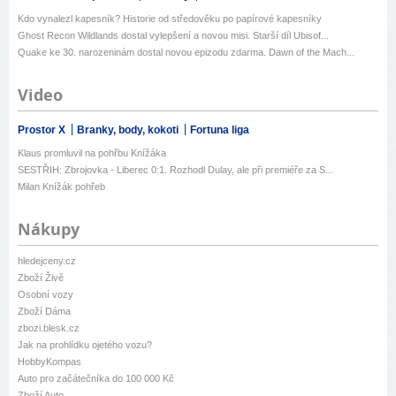
Kdo vynalezl kapesník? Historie od středověku po papírové kapesníky
Ghost Recon Wildlands dostal vylepšení a novou misi. Starší díl Ubisof...
Quake ke 30. narozeninám dostal novou epizodu zdarma. Dawn of the Mach...
Video
Prostor X
Branky, body, kokoti
Fortuna liga
Klaus promluvil na pohřbu Knížáka
SESTŘIH: Zbrojovka - Liberec 0:1. Rozhodl Dulay, ale při premiéře za S...
Milan Knížák pohřeb
Nákupy
hledejceny.cz
Zboží Živě
Osobní vozy
Zboží Dáma
zbozi.blesk.cz
Jak na prohlídku ojetého vozu?
HobbyKompas
Auto pro začátečníka do 100 000 Kč
Zboží Auto