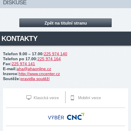
DISKUSE
Zpět na titulní stranu
KONTAKTY
Telefon 9.00 – 17.00
:
225 974 140
Telefon po 17.00
:
225 974 164
Fax
:
225 974 141
E-mail
:
aha@ahaonline.cz
Inzerce
:
http://www.cncenter.cz
Soutěže
:
pravidla soutěží
Klasická verze
Mobilní verze
VÝBĚR