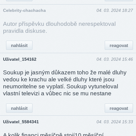
Celebrity-chachacha
04. 03. 2024 18:27
Autor příspěvku dlouhodobě nerespektoval
pravidla diskuse.
nahlásit
reagovat
Uživatel_154162
04. 03. 2024 15:46
Soukup je jasným důkazem toho že malé dluhy
vedou ke krachu ale velké dluhy které jsou
neumoritelne se vyplatí. Soukup vytuneloval
vlastní televizi a vůbec nic se mu nestane
nahlásit
reagovat
Uživatel_5584341
04. 03. 2024 15:33
A kolik financi měsíčně stojí10 měsíční