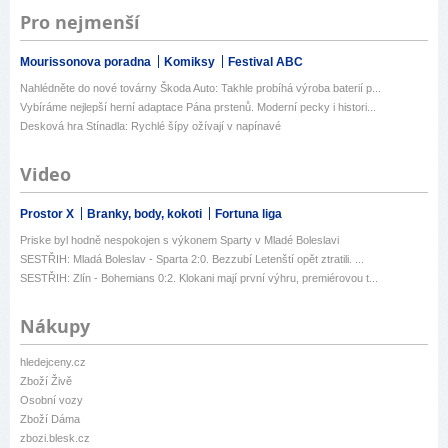
Pro nejmenší
Mourissonova poradna
Komiksy
Festival ABC
Nahlédněte do nové továrny Škoda Auto: Takhle probíhá výroba baterií p...
Vybíráme nejlepší herní adaptace Pána prstenů. Moderní pecky i histori...
Desková hra Stínadla: Rychlé šípy ožívají v napínavé
Video
Prostor X
Branky, body, kokoti
Fortuna liga
Priske byl hodně nespokojen s výkonem Sparty v Mladé Boleslavi
SESTŘIH: Mladá Boleslav - Sparta 2:0. Bezzubí Letenští opět ztratili. ...
SESTŘIH: Zlín - Bohemians 0:2. Klokani mají první výhru, premiérovou t...
Nákupy
hledejceny.cz
Zboží Živě
Osobní vozy
Zboží Dáma
zbozi.blesk.cz