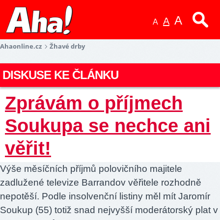
A
A
A
Ahaonline.cz
Žhavé drby
DISKUSE KE ČLÁNKU
Zprávám o příjmech
Soukupa se nechce ani
věřit!
Výše měsíčních příjmů polovičního majitele
zadlužené televize Barrandov věřitele rozhodně
nepotěší. Podle insolvenční listiny měl mít Jaromír
Soukup (55) totiž snad nejvyšší moderátorský plat v