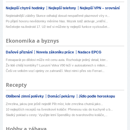
Nejlepší chytré hodinky
Nejlepší telefony
Nejlepší VPN – srovnání
Nejdetailnější záběry Slunce odhalují dosud nespatřené plazmové víry n...
Po přijetí hovoru nevědomky měníme hlas. Mozek totiž aktivuje „vnitřní...
Nečekejte na Android 17. Už teď si můžete ty nejlepší funkce vyzkoušet...
Ekonomika a byznys
Daňové přiznání
Novela zákoníku práce
Nadace EPCG
Fotoaparát po dědovi může mít cenu auta. Rozhoduje jediný detail, kter...
Že lidé chtějí kombíky? Luxusní Volva V90 leží v autosalonech s milion...
Češi ve velkém vozí ojetiny ze zahraničí. Mezi nimi i přes sto Ferrari...
Recepty
Oblíbené zimní polévky
Domácí pekárny
Jídlo podle horoskopu
Zmrzlina, jakou jste ještě nejedli! Pět míst, kde zmrzlina chutná jako...
10 nejlepších receptů na švestkové koláče: Přenesou vás do kuchyně u b...
Sladký poklad u cesty: Využijte letní špendlíky do tvarohového koláče,...
Hobby a zábava