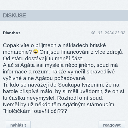
DISKUSE
Dianthos
06. 03. 2024 23:32
Copak víte o příjmech a nákladech britské
monarchie?
Oni jsou financováni z více zdrojů.
Od státu dostávají tu menší část.
A ač si Agáta asi myslela něco jiného, soud má
informace a rozum. Takže vyměřil spravedlivé
výživné a ne Agátou požadované.
Ti, kdo se navážejí do Soukupa tvrzením, že na
batole přispívá málo, by si měli uvědomit, že on si
tu částku nevymyslel. Rozhodl o ní soud.
Neměl by už někdo těm Agátiným stárnoucím
"Holčičkám" otevřít oči???
nahlásit
reagovat