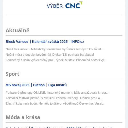
VÝBĚR
Aktuálně
Blesk Vánoce
Kalendář svátků 2025
INFO.cz
Násilí bez motivu. Nihilistický terorismus vyrůstá z temných koutů int...
Noční můra v dovolenkovém ráji: Dívku (13) potrhala barakuda!
Jedinečný tulipán vyšlechtěný pro Frýdek-Místek: Připomíná historii vý...
Sport
MS hokej 2025
Biatlon
Liga mistrů
Fotbalové přestupy ONLINE: historický moment, Itálie angažovala k repr...
Televizní festival: plavání s atletikou zaberou večery. Trénink pro LA...
Zlín: tři kola, nula bodů. Nemělo to šťávu, věděl kouč Červenka. Vesel...
Móda a krása