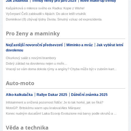
Jak zhubnout
Trendy nehty pro jaro 2025
Nové make-up trendy
Kašpárková o milence svého ex Radka: Kopie z Wishe!
Vyčerpaní Češi zabloudili v Alpách: Do akce letěl vrtulník
Dominikovi (8) zbývají týdny života: Smutný vzkaz od exprezidenta
Pro ženy a maminky
Nejčastější novoroční předsevzetí
Miminko a mráz
Jak vybírat letní
dovolenou
Okurkový salát s novými brambory
Dobrý základ na dovolenou nejen u moře...
Vracejí se vám doma dokola rýmy a angíny? Chyba může být v zubním kart...
Auto-moto
Alko-kalkulačka
Rallye Dakar 2025
Dálniční známka 2025
Infotainment a snížená pozornost řidiče: Je to tak horké, jak se říká?
MotoGP: Britskému warm upu kraloval Alex Márquez
Konec nudným ducatům! Laika Ecovip Evoluzione má barvy podle okruhů a ...
Věda a technika