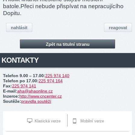
batole.Přeci nebude přispívat na nepracujícího
Dopitu.
nahlásit
reagovat
Zpět na titulní stranu
KONTAKTY
Telefon 9.00 – 17.00
:
225 974 140
Telefon po 17.00
:
225 974 164
Fax
:
225 974 141
E-mail
:
aha@ahaonline.cz
Inzerce
:
http://www.cncenter.cz
Soutěže
:
pravidla soutěží
Klasická verze
Mobilní verze