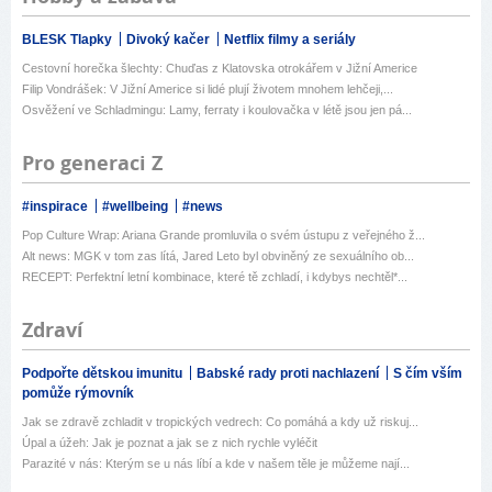
BLESK Tlapky
Divoký kačer
Netflix filmy a seriály
Cestovní horečka šlechty: Chuďas z Klatovska otrokářem v Jižní Americe
Filip Vondrášek: V Jižní Americe si lidé plují životem mnohem lehčeji,...
Osvěžení ve Schladmingu: Lamy, ferraty i koulovačka v létě jsou jen pá...
Pro generaci Z
#inspirace
#wellbeing
#news
Pop Culture Wrap: Ariana Grande promluvila o svém ústupu z veřejného ž...
Alt news: MGK v tom zas lítá, Jared Leto byl obviněný ze sexuálního ob...
RECEPT: Perfektní letní kombinace, které tě zchladí, i kdybys nechtěl*...
Zdraví
Podpořte dětskou imunitu
Babské rady proti nachlazení
S čím vším
pomůže rýmovník
Jak se zdravě zchladit v tropických vedrech: Co pomáhá a kdy už riskuj...
Úpal a úžeh: Jak je poznat a jak se z nich rychle vyléčit
Parazité v nás: Kterým se u nás líbí a kde v našem těle je můžeme nají...