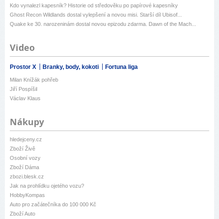
Kdo vynalezl kapesník? Historie od středověku po papírové kapesníky
Ghost Recon Wildlands dostal vylepšení a novou misi. Starší díl Ubisof...
Quake ke 30. narozeninám dostal novou epizodu zdarma. Dawn of the Mach...
Video
Prostor X
Branky, body, kokoti
Fortuna liga
Milan Knížák pohřeb
Jiří Pospíšil
Václav Klaus
Nákupy
hledejceny.cz
Zboží Živě
Osobní vozy
Zboží Dáma
zbozi.blesk.cz
Jak na prohlídku ojetého vozu?
HobbyKompas
Auto pro začátečníka do 100 000 Kč
Zboží Auto