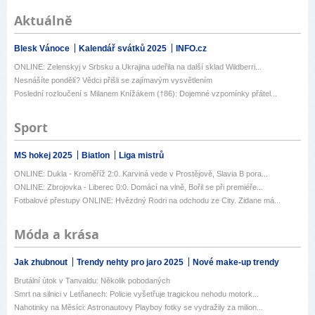
Aktuálně
Blesk Vánoce
Kalendář svátků 2025
INFO.cz
ONLINE: Zelenskyj v Srbsku a Ukrajina udeřila na další sklad Wildberri...
Nesnášíte pondělí? Vědci přišli se zajímavým vysvětlením
Poslední rozloučení s Milanem Knížákem (†86): Dojemné vzpomínky přátel...
Sport
MS hokej 2025
Biatlon
Liga mistrů
ONLINE: Dukla - Kroměříž 2:0. Karviná vede v Prostějově, Slavia B pora...
ONLINE: Zbrojovka - Liberec 0:0. Domácí na vlně, Bořil se při premiéře...
Fotbalové přestupy ONLINE: Hvězdný Rodri na odchodu ze City. Zidane má...
Móda a krása
Jak zhubnout
Trendy nehty pro jaro 2025
Nové make-up trendy
Brutální útok v Tanvaldu: Několik pobodaných
Smrt na silnici v Letňanech: Policie vyšetřuje tragickou nehodu motork...
Nahotinky na Měsíci: Astronautovy Playboy fotky se vydražily za milion...