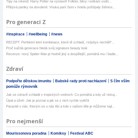
Tipy na víkend: Harry Potter na výstavě! Folklor, bitvy i setkání vodn...
Přibývá paniky na dovolené: Vnuka paní Soni v hotelu poštípaly štěnice...
Pro generaci Z
#inspirace
#wellbeing
#news
RECEPT: Perfektní letní kombinace, které tě zchladí, i kdybys nechtěl*...
Proč každá generace hledá svůj signature beauty look
Recenze: nový Spider-Man je hodně jiný a dospělejší, pomáhá mu i Sadie...
Zdraví
Podpořte dětskou imunitu
Babské rady proti nachlazení
S čím vším
pomůže rýmovník
Jak se zdravě zchladit v tropických vedrech: Co pomáhá a kdy už riskuj...
Úpal a úžeh: Jak je poznat a jak se z nich rychle vyléčit
Parazité v nás: Kterým se u nás líbí a kde v našem těle je můžeme nají...
Pro nejmenší
Mourissonova poradna
Komiksy
Festival ABC