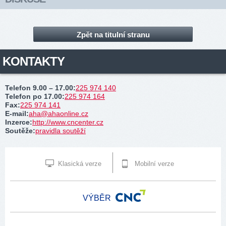
Zpět na titulní stranu
KONTAKTY
Telefon 9.00 – 17.00
:
225 974 140
Telefon po 17.00
:
225 974 164
Fax
:
225 974 141
E-mail
:
aha@ahaonline.cz
Inzerce
:
http://www.cncenter.cz
Soutěže
:
pravidla soutěží
Klasická verze
Mobilní verze
VÝBĚR