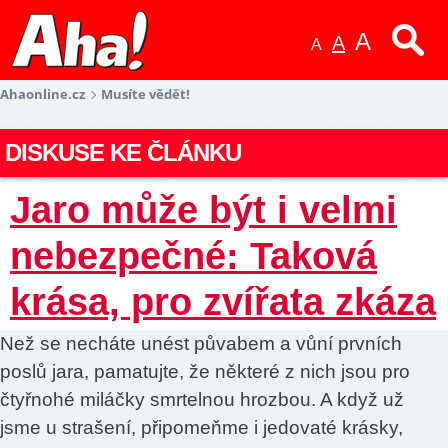
A
A
A
Ahaonline.cz
Musíte vědět!
DISKUSE KE ČLÁNKU
Jaro může být i velmi
nebezpečné: Taková
krása, pro zvířata zkáza
Než se necháte unést půvabem a vůní prvních
poslů jara, pamatujte, že některé z nich jsou pro
čtyřnohé miláčky smrtelnou hrozbou. A když už
jsme u strašení, připomeňme i jedovaté krásky,