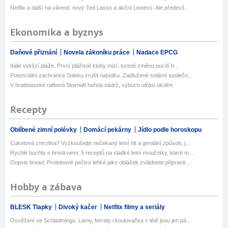
Netflix a další na víkend: nový Ted Lasso a akční Lioness. Ale předevš...
Ekonomika a byznys
Daňové přiznání
Novela zákoníku práce
Nadace EPCG
Itálie vyklízí pláže. První plážové kluby mizí, turisté změnu pocítí b...
Potenciální zachránce Soleku zrušil nabídku. Zadlužené solární společn...
V bratislavské rafinerii Slovnaft hořela nádrž, výbuch otřásl okolím
Recepty
Oblíbené zimní polévky
Domácí pekárny
Jídlo podle horoskopu
Cuketová zmrzlina? Vyzkoušejte nečekaný letní hit a geniální způsob, j...
Rychlé buchty s broskvemi: 5 receptů na sladké letní moučníky, které m...
Oopsie bread: Proteinové pečivo lehké jako obláček zvládnete připravit...
Hobby a zábava
BLESK Tlapky
Divoký kačer
Netflix filmy a seriály
Osvěžení ve Schladmingu: Lamy, ferraty i koulovačka v létě jsou jen pá...