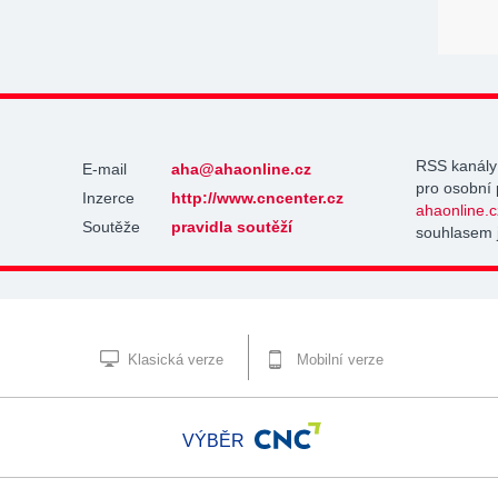
RSS kanály
E-mail
aha@ahaonline.cz
pro osobní 
Inzerce
http://www.cncenter.cz
ahaonline.c
Soutěže
pravidla soutěží
souhlasem 
Klasická verze
Mobilní verze
VÝBĚR