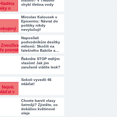
historii? V Třeboni
chybí třetina vody
Miroslav Kalousek v
Epicentru: Návrat do
politiky nikdy
nevylučuji!
Naposílali
podvodníkům desítky
milionů: Skočili na
falešného Babiše a…
Řekněte STOP mdlým
vlasům! Jak jim
zaručeně vrátíte lesk?
Sokoli vyvedli 46
mláďat!
Chcete barvit vlasy
šetrněji? Zjistěte, co
dokážou květinové
oleje