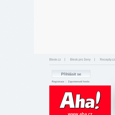
Blesk.cz
Blesk pro ženy
Recepty.cz
Registrace
|
Zapomenuté heslo