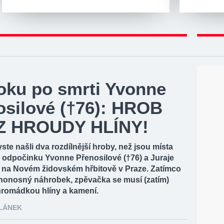
roku po smrti Yvonne
osilové (†76): HROB
Z HROUDY HLÍNY!
yste našli dva rozdílnější hroby, než jsou místa
 odpočinku Yvonne Přenosilové (†76) a Juraje
) na Novém židovském hřbitově v Praze. Zatímco
 honosný náhrobek, zpěvačka se musí (zatím)
 hromádkou hlíny a kamení.
ČLÁNEK