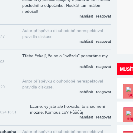
posledního odpočinku. Neckář tam málem
nedošel!
nahlásit
reagovat
Autor příspěvku dlouhodobě nerespektoval
pravidla diskuse.
:47
nahlásit
reagovat
Třeba čekají, že se o "hvězdu" postaráme my.
:03
nahlásit
reagovat
MUSÍT
Autor příspěvku dlouhodobě nerespektoval
pravidla diskuse.
:20
nahlásit
reagovat
a
Econe, vy jste ale ho.vado, to snad není
možné. Komouš co? Fůůůůj
2024 16:31
nahlásit
reagovat
hachacha
Autor příspěvku dlouhodobě nerespektoval