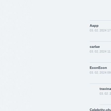
Aapp
03. 02. 2024 17
carlae
03. 02. 2024 11
EconEcon
03. 02. 2024 09
travin
03. 02. 
Celebrity-c