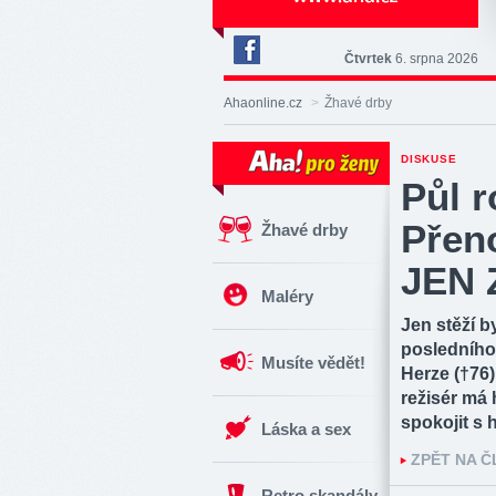
Čtvrtek
6. srpna 2026
Deník
Aha!
Ahaonline.cz
>
Žhavé drby
na
Facebooku
DISKUSE
Půl 
Přen
Žhavé drby
JEN 
Maléry
Jen stěží b
posledního
Musíte vědět!
Herze (†76
režisér má
spokojit s
Láska a sex
ZPĚT NA 
Retro skandály