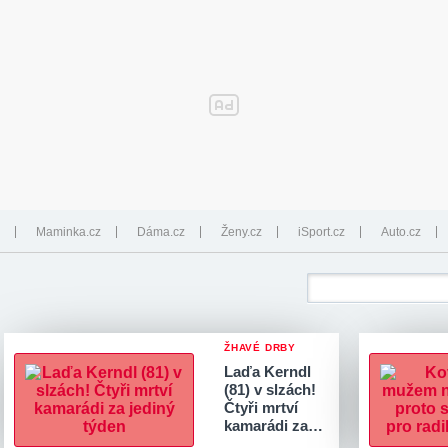
Maminka.cz
Dáma.cz
Ženy.cz
iSport.cz
Auto.cz
ŽHAVÉ DRBY
Laďa Kerndl
(81) v slzách!
Čtyři mrtví
kamarádi za…