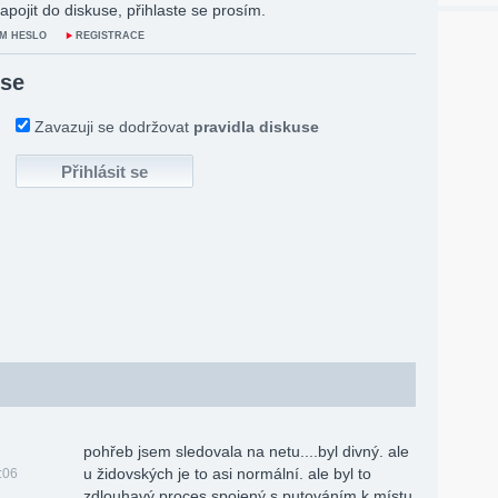
apojit do diskuse, přihlaste se prosím.
M HESLO
REGISTRACE
 se
Zavazuji se dodržovat
pravidla diskuse
pohřeb jsem sledovala na netu....byl divný. ale
u židovských je to asi normální. ale byl to
:06
zdlouhavý proces spojený s putováním k místu