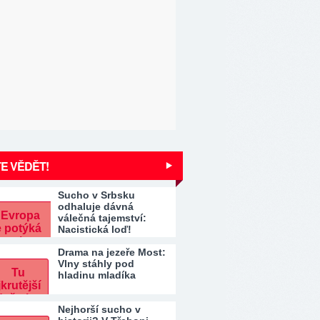
E VĚDĚT!
Sucho v Srbsku
odhaluje dávná
válečná tajemství:
Nacistická loď!
Drama na jezeře Most:
Vlny stáhly pod
hladinu mladíka
Nejhorší sucho v