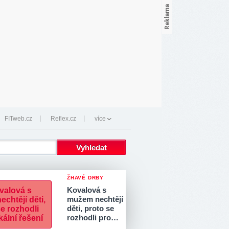
FITweb.cz
Reflex.cz
více
ŽHAVÉ DRBY
Kovalová s
mužem nechtějí
děti, proto se
rozhodli pro…