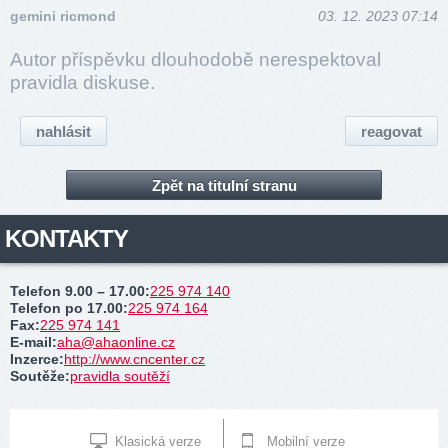
gemini ricmond
03. 12. 2023 07:14
Autor příspěvku dlouhodobě nerespektoval
pravidla diskuse.
nahlásit
reagovat
Zpět na titulní stranu
KONTAKTY
Telefon 9.00 – 17.00
:
225 974 140
Telefon po 17.00
:
225 974 164
Fax
:
225 974 141
E-mail
:
aha@ahaonline.cz
Inzerce
:
http://www.cncenter.cz
Soutěže
:
pravidla soutěží
Klasická verze
Mobilní verze