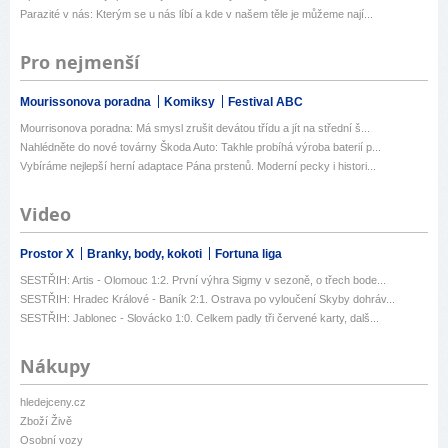
Parazité v nás: Kterým se u nás líbí a kde v našem těle je můžeme nají...
Pro nejmenší
Mourissonova poradna
Komiksy
Festival ABC
Mourrisonova poradna: Má smysl zrušit devátou třídu a jít na střední š...
Nahlédněte do nové továrny Škoda Auto: Takhle probíhá výroba baterií p...
Vybíráme nejlepší herní adaptace Pána prstenů. Moderní pecky i histori...
Video
Prostor X
Branky, body, kokoti
Fortuna liga
SESTŘIH: Artis - Olomouc 1:2. První výhra Sigmy v sezoně, o třech bode...
SESTŘIH: Hradec Králové - Baník 2:1. Ostrava po vyloučení Skyby dohráv...
SESTŘIH: Jablonec - Slovácko 1:0. Celkem padly tři červené karty, dalš...
Nákupy
hledejceny.cz
Zboží Živě
Osobní vozy