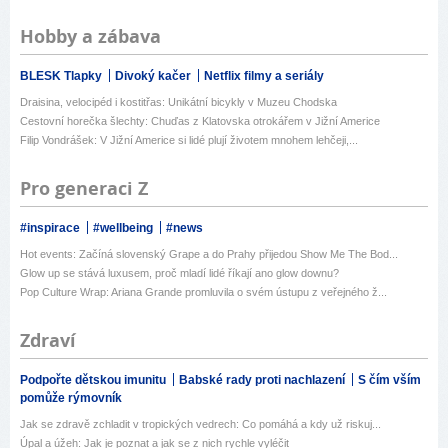
Hobby a zábava
BLESK Tlapky
Divoký kačer
Netflix filmy a seriály
Draisina, velocipéd i kostitřas: Unikátní bicykly v Muzeu Chodska
Cestovní horečka šlechty: Chuďas z Klatovska otrokářem v Jižní Americe
Filip Vondrášek: V Jižní Americe si lidé plují životem mnohem lehčeji,...
Pro generaci Z
#inspirace
#wellbeing
#news
Hot events: Začíná slovenský Grape a do Prahy přijedou Show Me The Bod...
Glow up se stává luxusem, proč mladí lidé říkají ano glow downu?
Pop Culture Wrap: Ariana Grande promluvila o svém ústupu z veřejného ž...
Zdraví
Podpořte dětskou imunitu
Babské rady proti nachlazení
S čím vším
pomůže rýmovník
Jak se zdravě zchladit v tropických vedrech: Co pomáhá a kdy už riskuj...
Úpal a úžeh: Jak je poznat a jak se z nich rychle vyléčit