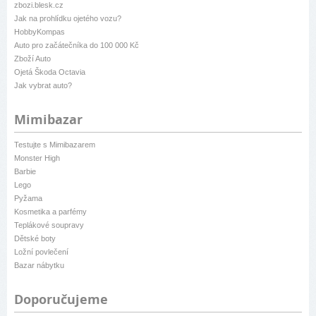
zbozi.blesk.cz
Jak na prohlídku ojetého vozu?
HobbyKompas
Auto pro začátečníka do 100 000 Kč
Zboží Auto
Ojetá Škoda Octavia
Jak vybrat auto?
Mimibazar
Testujte s Mimibazarem
Monster High
Barbie
Lego
Pyžama
Kosmetika a parfémy
Teplákové soupravy
Dětské boty
Ložní povlečení
Bazar nábytku
Doporučujeme