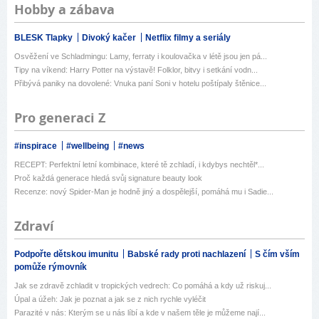
Hobby a zábava
BLESK Tlapky
Divoký kačer
Netflix filmy a seriály
Osvěžení ve Schladmingu: Lamy, ferraty i koulovačka v létě jsou jen pá...
Tipy na víkend: Harry Potter na výstavě! Folklor, bitvy i setkání vodn...
Přibývá paniky na dovolené: Vnuka paní Soni v hotelu poštípaly štěnice...
Pro generaci Z
#inspirace
#wellbeing
#news
RECEPT: Perfektní letní kombinace, které tě zchladí, i kdybys nechtěl*...
Proč každá generace hledá svůj signature beauty look
Recenze: nový Spider-Man je hodně jiný a dospělejší, pomáhá mu i Sadie...
Zdraví
Podpořte dětskou imunitu
Babské rady proti nachlazení
S čím vším
pomůže rýmovník
Jak se zdravě zchladit v tropických vedrech: Co pomáhá a kdy už riskuj...
Úpal a úžeh: Jak je poznat a jak se z nich rychle vyléčit
Parazité v nás: Kterým se u nás líbí a kde v našem těle je můžeme nají...