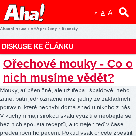
A
A
A
Ahaonline.cz
AHA pro ženy
Recepty
DISKUSE KE ČLÁNKU
Ořechové mouky - Co o
nich musíme vědět?
Mouky, ať pšeničné, ale už třeba i špaldové, nebo
žitné, patří jednoznačně mezi jedny ze základních
potravin, které nechybí doma snad u nikoho z nás.
V kuchyni mají širokou škálu využití a neobejde se
bez nich spousta receptů, a to nejen teď v čase
předvánočního pečení. Pokud však chcete zpestřit