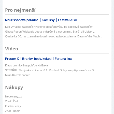
Pro nejmenší
Mourissonova poradna
Komiksy
Festival ABC
Kdo vynalezl kapesník? Historie od středověku po papírové kapesníky
Ghost Recon Wildlands dostal vylepšení a novou misi. Starší díl Ubisof...
Quake ke 30. narozeninám dostal novou epizodu zdarma. Dawn of the Mach...
Video
Prostor X
Branky, body, kokoti
Fortuna liga
Klaus promluvil na pohřbu Knížáka
SESTŘIH: Zbrojovka - Liberec 0:1. Rozhodl Dulay, ale při premiéře za S...
Milan Knížák pohřeb
Nákupy
hledejceny.cz
Zboží Živě
Osobní vozy
Zboží Dáma