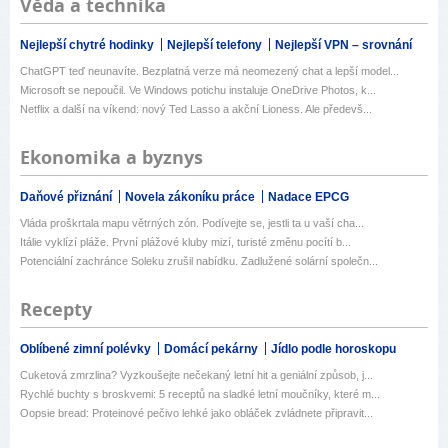
Věda a technika
Nejlepší chytré hodinky
Nejlepší telefony
Nejlepší VPN – srovnání
ChatGPT teď neunavíte. Bezplatná verze má neomezený chat a lepší model...
Microsoft se nepoučil. Ve Windows potichu instaluje OneDrive Photos, k...
Netflix a další na víkend: nový Ted Lasso a akční Lioness. Ale předevš...
Ekonomika a byznys
Daňové přiznání
Novela zákoníku práce
Nadace EPCG
Vláda proškrtala mapu větrných zón. Podívejte se, jestli ta u vaší cha...
Itálie vyklízí pláže. První plážové kluby mizí, turisté změnu pocítí b...
Potenciální zachránce Soleku zrušil nabídku. Zadlužené solární společn...
Recepty
Oblíbené zimní polévky
Domácí pekárny
Jídlo podle horoskopu
Cuketová zmrzlina? Vyzkoušejte nečekaný letní hit a geniální způsob, j...
Rychlé buchty s broskvemi: 5 receptů na sladké letní moučníky, které m...
Oopsie bread: Proteinové pečivo lehké jako obláček zvládnete připravit...