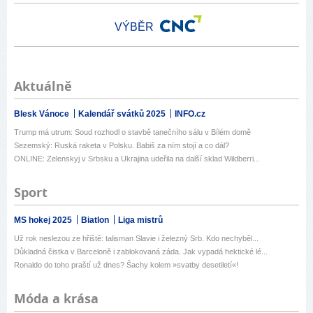
VÝBĚR
Aktuálně
Blesk Vánoce
Kalendář svátků 2025
INFO.cz
Trump má utrum: Soud rozhodl o stavbě tanečního sálu v Bílém domě
Sezemský: Ruská raketa v Polsku. Babiš za ním stojí a co dál?
ONLINE: Zelenskyj v Srbsku a Ukrajina udeřila na další sklad Wildberri...
Sport
MS hokej 2025
Biatlon
Liga mistrů
Už rok neslezou ze hřiště: talisman Slavie i železný Srb. Kdo nechyběl...
Důkladná čistka v Barceloně i zablokovaná záda. Jak vypadá hektické lé...
Ronaldo do toho praští už dnes? Šachy kolem »svatby desetiletí«!
Móda a krása