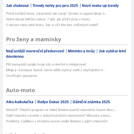
Jak zhubnout
Trendy nehty pro jaro 2025
Nové make-up trendy
Počet kuřáků klesá, zdravotníci ale varují: Výrobci e-cigaret lákají m...
Vedra dávají řidičům zabrat: 7 tipů, jak přežít jízdu v horku
5 rad pro vlasy plné lesku: Jak si užít léto bez zničených kadeří
Pro ženy a maminky
Nejčastější novoroční předsevzetí
Miminko a mráz
Jak vybírat letní
dovolenou
Pět kamarádů spojilo svoje síly a otevřeli si minipivovar!
Miluje ji i Zendaya! Sukně, která udělá stylový outfit z obyčejného tr...
Osvěžující gazpacho
Auto-moto
Alko-kalkulačka
Rallye Dakar 2025
Dálniční známka 2025
MotoGP: Páteční program ve Velké Británii uzavřel rekordním časem Bezz...
Další klasická corvette s dobrými jízdními vlastnostmi? Mitsuoka znovu...
Problémy Cadillacu s brzdami souvisí podle Bottase s jejich chlazením