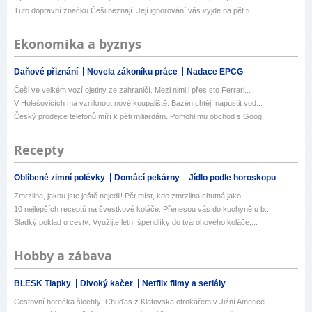
Tuto dopravní značku Češi neznají. Její ignorování vás vyjde na pět ti...
Ekonomika a byznys
Daňové přiznání
Novela zákoníku práce
Nadace EPCG
Češi ve velkém vozí ojetiny ze zahraničí. Mezi nimi i přes sto Ferrari...
V Holešovicích má vzniknout nové koupaliště. Bazén chtějí napustit vod...
Český prodejce telefonů míří k pěti miliardám. Pomohl mu obchod s Goog...
Recepty
Oblíbené zimní polévky
Domácí pekárny
Jídlo podle horoskopu
Zmrzlina, jakou jste ještě nejedli! Pět míst, kde zmrzlina chutná jako...
10 nejlepších receptů na švestkové koláče: Přenesou vás do kuchyně u b...
Sladký poklad u cesty: Využijte letní špendlíky do tvarohového koláče,...
Hobby a zábava
BLESK Tlapky
Divoký kačer
Netflix filmy a seriály
Cestovní horečka šlechty: Chuďas z Klatovska otrokářem v Jižní Americe