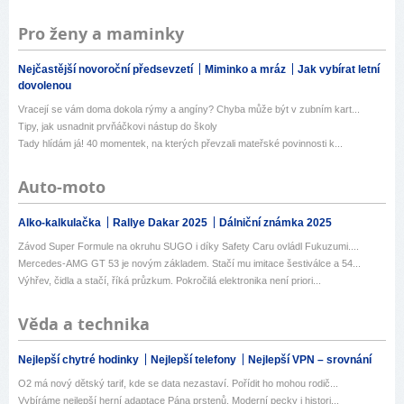
Pro ženy a maminky
Nejčastější novoroční předsevzetí
Miminko a mráz
Jak vybírat letní
dovolenou
Vracejí se vám doma dokola rýmy a angíny? Chyba může být v zubním kart...
Tipy, jak usnadnit prvňáčkovi nástup do školy
Tady hlídám já! 40 momentek, na kterých převzali mateřské povinnosti k...
Auto-moto
Alko-kalkulačka
Rallye Dakar 2025
Dálniční známka 2025
Závod Super Formule na okruhu SUGO i díky Safety Caru ovládl Fukuzumi....
Mercedes-AMG GT 53 je novým základem. Stačí mu imitace šestiválce a 54...
Výhřev, čidla a stačí, říká průzkum. Pokročilá elektronika není priori...
Věda a technika
Nejlepší chytré hodinky
Nejlepší telefony
Nejlepší VPN – srovnání
O2 má nový dětský tarif, kde se data nezastaví. Pořídit ho mohou rodič...
Vybíráme nejlepší herní adaptace Pána prstenů. Moderní pecky i histori...