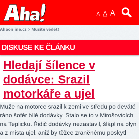
A
A
A
Ahaonline.cz
Musíte vědět!
DISKUSE KE ČLÁNKU
Hledají šílence v
dodávce: Srazil
motorkáře a ujel
Muže na motorce srazil k zemi ve středu po deváté
ráno šofér bílé dodávky. Stalo se to v Mirošovicích
na Teplicku. Řidič dodávky nezastavil, šlápl na plyn
a z místa ujel, aniž by těžce zraněnému poskytl