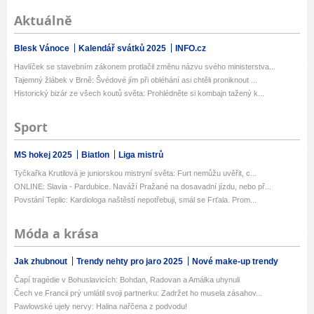
Aktuálně
Blesk Vánoce
Kalendář svátků 2025
INFO.cz
Havlíček se stavebním zákonem protlačil změnu názvu svého ministerstva...
Tajemný žlábek v Brně: Švédové jím při obléhání asi chtěli proniknout ...
Historický bizár ze všech koutů světa: Prohlédněte si kombajn tažený k...
Sport
MS hokej 2025
Biatlon
Liga mistrů
Tyčkařka Krutilová je juniorskou mistryní světa: Furt nemůžu uvěřit, c...
ONLINE: Slavia - Pardubice. Naváží Pražané na dosavadní jízdu, nebo př...
Povstání Teplic: Kardiologa naštěstí nepotřebuji, smál se Frťala. Prom...
Móda a krása
Jak zhubnout
Trendy nehty pro jaro 2025
Nové make-up trendy
Čapí tragédie v Bohuslavicích: Bohdan, Radovan a Amálka uhynuli
Čech ve Francii prý umlátil svoji partnerku: Zadržet ho musela zásahov...
Pawlowské ujely nervy: Halina nařčena z podvodu!