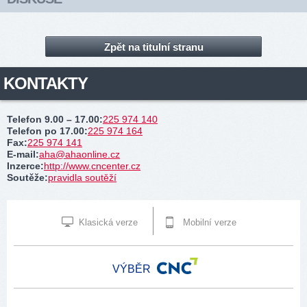
Zpět na titulní stranu
KONTAKTY
Telefon 9.00 – 17.00
:
225 974 140
Telefon po 17.00
:
225 974 164
Fax
:
225 974 141
E-mail
:
aha@ahaonline.cz
Inzerce
:
http://www.cncenter.cz
Soutěže
:
pravidla soutěží
Klasická verze
Mobilní verze
VÝBĚR