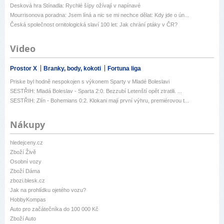
Desková hra Stínadla: Rychlé šípy ožívají v napínavé
Mourrisonova poradna: Jsem líná a nic se mi nechce dělat: Kdy jde o ún...
Česká společnost ornitologická slaví 100 let: Jak chrání ptáky v ČR?
Video
Prostor X
Branky, body, kokoti
Fortuna liga
Priske byl hodně nespokojen s výkonem Sparty v Mladé Boleslavi
SESTŘIH: Mladá Boleslav - Sparta 2:0. Bezzubí Letenští opět ztratili. ...
SESTŘIH: Zlín - Bohemians 0:2. Klokani mají první výhru, premiérovou t...
Nákupy
hledejceny.cz
Zboží Živě
Osobní vozy
Zboží Dáma
zbozi.blesk.cz
Jak na prohlídku ojetého vozu?
HobbyKompas
Auto pro začátečníka do 100 000 Kč
Zboží Auto