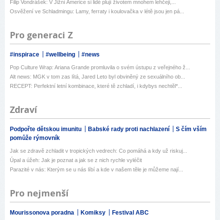
Filip Vondrášek: V Jižní Americe si lidé plují životem mnohem lehčeji,...
Osvěžení ve Schladmingu: Lamy, ferraty i koulovačka v létě jsou jen pá...
Pro generaci Z
#inspirace
#wellbeing
#news
Pop Culture Wrap: Ariana Grande promluvila o svém ústupu z veřejného ž...
Alt news: MGK v tom zas lítá, Jared Leto byl obviněný ze sexuálního ob...
RECEPT: Perfektní letní kombinace, které tě zchladí, i kdybys nechtěl*...
Zdraví
Podpořte dětskou imunitu
Babské rady proti nachlazení
S čím vším
pomůže rýmovník
Jak se zdravě zchladit v tropických vedrech: Co pomáhá a kdy už riskuj...
Úpal a úžeh: Jak je poznat a jak se z nich rychle vyléčit
Parazité v nás: Kterým se u nás líbí a kde v našem těle je můžeme nají...
Pro nejmenší
Mourissonova poradna
Komiksy
Festival ABC