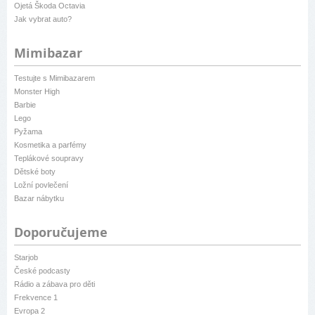
Ojetá Škoda Octavia
Jak vybrat auto?
Mimibazar
Testujte s Mimibazarem
Monster High
Barbie
Lego
Pyžama
Kosmetika a parfémy
Teplákové soupravy
Dětské boty
Ložní povlečení
Bazar nábytku
Doporučujeme
Starjob
České podcasty
Rádio a zábava pro děti
Frekvence 1
Evropa 2