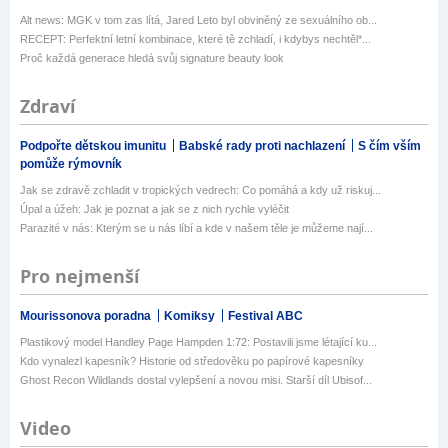
Alt news: MGK v tom zas lítá, Jared Leto byl obviněný ze sexuálního ob...
RECEPT: Perfektní letní kombinace, které tě zchladí, i kdybys nechtěl*...
Proč každá generace hledá svůj signature beauty look
Zdraví
Podpořte dětskou imunitu
Babské rady proti nachlazení
S čím vším
pomůže rýmovník
Jak se zdravě zchladit v tropických vedrech: Co pomáhá a kdy už riskuj...
Úpal a úžeh: Jak je poznat a jak se z nich rychle vyléčit
Parazité v nás: Kterým se u nás líbí a kde v našem těle je můžeme nají...
Pro nejmenší
Mourissonova poradna
Komiksy
Festival ABC
Plastikový model Handley Page Hampden 1:72: Postavili jsme létající ku...
Kdo vynalezl kapesník? Historie od středověku po papírové kapesníky
Ghost Recon Wildlands dostal vylepšení a novou misi. Starší díl Ubisof...
Video