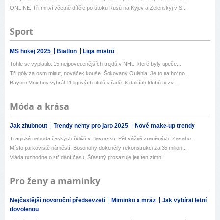
ONLINE: Tři mrtví včetně dítěte po útoku Rusů na Kyjev a Zelenskyj v S...
Sport
MS hokej 2025
Biatlon
Liga mistrů
Tohle se vyplatilo. 15 nejpovedenějších trejdů v NHL, které byly upeče...
Tři góly za osm minut, nováček kouše. Šokovaný Oulehla: Je to na ho*no...
Bayern Mnichov vyhrál 11 ligových titulů v řadě. 6 dalších klubů to zv...
Móda a krása
Jak zhubnout
Trendy nehty pro jaro 2025
Nové make-up trendy
Tragická nehoda českých řidičů v Bavorsku: Pět vážně zraněných! Zasaho...
Místo parkoviště náměstí: Bosonohy dokončily rekonstrukci za 35 milion...
Vláda rozhodne o střídání času: Šťastný prosazuje jen ten zimní
Pro ženy a maminky
Nejčastější novoroční předsevzetí
Miminko a mráz
Jak vybírat letní
dovolenou