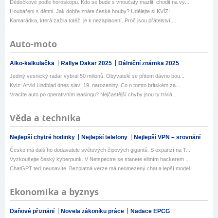
Dědečkové podle horoskopu. Kdo se bude s vnoučaty mazlit, chodit na vý...
Houbaření s dětmi. Jak dobře znáte české houby? Udělejte si KVÍZ!
Kamarádka, která zažila totéž, je k nezaplacení. Proč jsou přátelství ...
Auto-moto
Alko-kalkulačka
Rallye Dakar 2025
Dálniční známka 2025
Jediný vesnický radar vybral 50 milionů. Obyvatelé se přitom dávno bou...
Kvíz: Arvid Lindblad dnes slaví 19. narozeniny. Co o tomto britském zá...
Vracíte auto po operativním leasingu? Nejčastější chyby jsou ty triviá...
Věda a technika
Nejlepší chytré hodinky
Nejlepší telefony
Nejlepší VPN – srovnání
Česko má dalšího dodavatele světových čipových gigantů. S expanzí na T...
Vyzkoušejte český kyberpunk. V Netspectre se stanete elitním hackerem ...
ChatGPT teď neunavíte. Bezplatná verze má neomezený chat a lepší model...
Ekonomika a byznys
Daňové přiznání
Novela zákoníku práce
Nadace EPCG