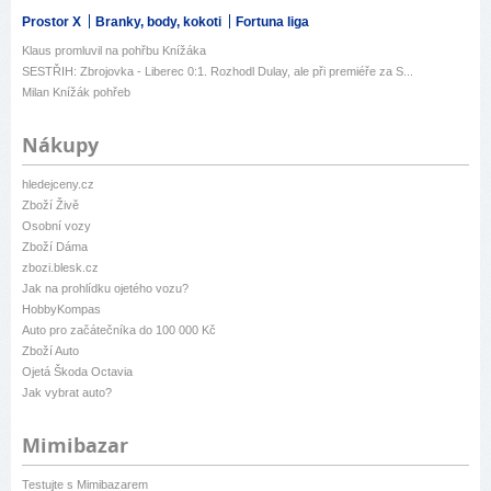
Prostor X
Branky, body, kokoti
Fortuna liga
Klaus promluvil na pohřbu Knížáka
SESTŘIH: Zbrojovka - Liberec 0:1. Rozhodl Dulay, ale při premiéře za S...
Milan Knížák pohřeb
Nákupy
hledejceny.cz
Zboží Živě
Osobní vozy
Zboží Dáma
zbozi.blesk.cz
Jak na prohlídku ojetého vozu?
HobbyKompas
Auto pro začátečníka do 100 000 Kč
Zboží Auto
Ojetá Škoda Octavia
Jak vybrat auto?
Mimibazar
Testujte s Mimibazarem