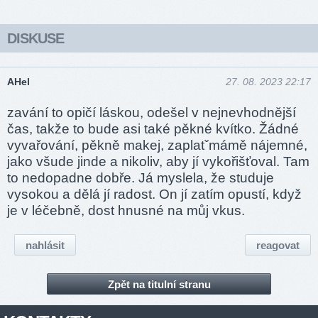
DISKUSE
AHel
27. 08. 2023 22:17
zavání to opičí láskou, odešel v nejnevhodnější
čas, takže to bude asi také pěkné kvítko. Žádné
vyvařování, pěkně makej, zaplatˇmámě nájemné,
jako všude jinde a nikoliv, aby jí vykořišťoval. Tam
to nedopadne dobře. Já myslela, že studuje
vysokou a dělá jí radost. On jí zatím opustí, když
je v léčebně, dost hnusné na můj vkus.
nahlásit
reagovat
Zpět na titulní stranu