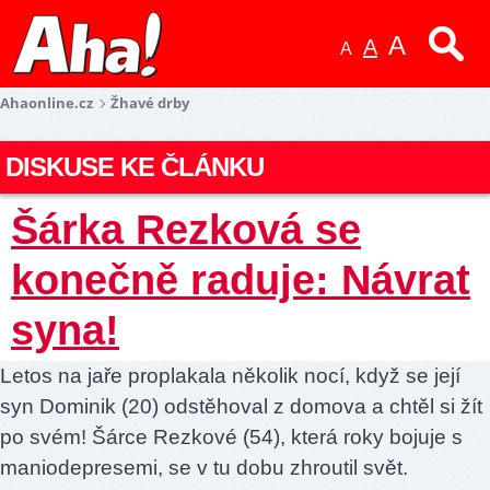
A
A
A
Ahaonline.cz
Žhavé drby
DISKUSE KE ČLÁNKU
Šárka Rezková se
konečně raduje: Návrat
syna!
Letos na jaře proplakala několik nocí, když se její
syn Dominik (20) odstěhoval z domova a chtěl si žít
po svém! Šárce Rezkové (54), která roky bojuje s
maniodepresemi, se v tu dobu zhroutil svět.