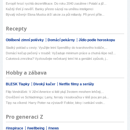
Evropě hrozí rychlá dezertifikace. Do roku 2040 zasáhne i Polabí a již...
Každý třetí jí nevěří. Banky přesto sázejí na umělou inteligenci
Bývalý inženýr Elona Muska drží akcie za půl miliardy. Při první příle...
Recepty
Oblíbené zimní polévky
Domácí pekárny
Jídlo podle horoskopu
Sladký poklad u cesty: Využijte letní špendlíky do tvarohového koláče,...
Domácí kečup pečený v troubě: Vyžaduje minimum práce a chutná lépe než...
Cuketová zmrzlina? Vyzkoušejte nečekaný letní hit a geniální způsob, j...
Hobby a zábava
BLESK Tlapky
Divoký kačer
Netflix filmy a seriály
Filip Vondrášek: V Jižní Americe si lidé plují životem mnohem lehčeji,...
Osvěžení ve Schladmingu: Lamy, ferraty i koulovačka v létě jsou jen pá...
Tipy na víkend: Harry Potter na výstavě! Folklor, bitvy i setkání vodn...
Pro generaci Z
#inspirace
#wellbeing
#news