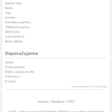
Monster High
Barbie
Lego
Pyžama
Kosmetika a parfémy
Teplákové soupravy
Dětské boty
Ložní povlečení
Bazar nábytku
Doporučujeme
Starjob
České podcasty
Rádio a zábava pro děti
Frekvence 1
Evropa 2
patička vygenerovaná: 10:10:15 08.08.2026
Inzerce
Redakce
RSS
© 2001 - 2026 Copyright
CZECH NEWS CENTER a.s.
se sídlem náměstí Marie