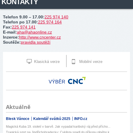
KONTAKTY
Telefon 9.00 – 17.00
:
225 974 140
Telefon po 17.00
:
225 974 164
Fax
:
225 974 141
E-mail
:
aha@ahaonline.cz
Inzerce
:
http://www.cncenter.cz
Soutěže
:
pravidla soutěží
Klasická verze
Mobilní verze
VÝBĚR
Aktuálně
Blesk Vánoce
Kalendář svátků 2025
INFO.cz
Magická Kuba 19. století v barvě. Jak vypadal karibský ráj před přícho...
Tragická smrt na Jindřichohradecku: Cyklista spadl do příkopu plného k...