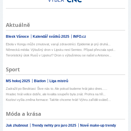
VÝBĚR
Aktuálně
Blesk Vánoce
Kalendář svátků 2025
INFO.cz
Ebola v Kongu může zmutovat, varují zdravotníci. Epidemie je prý druhá...
Německá média: Výbušný dron v Lipsku nesl Semtex. Případ převzala spol...
Teroristický útok Rusů v Lipsku!? Dron s výbušninou se našel u Antonov...
Sport
MS hokej 2025
Biatlon
Liga mistrů
Zadražil po Besiktasi: Štve nás to. Ale pokud budeme hrát jako dnes......
Hradec hrál velice dobře, ale kvalita soupeře byla znát. Prohra na hři...
Kozlovi vyšla změna formace: Takhle chceme hrát! Výhru zařídili sváteč...
Móda a krása
Jak zhubnout
Trendy nehty pro jaro 2025
Nové make-up trendy