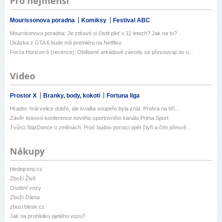
Pro nejmenší
Mourissonova poradna
Komiksy
Festival ABC
Mourrisonova poradna: Je zdravé si čistit pleť v 11 letech? Jak na to?
Ukázka z GTA 6 bude mít premiéru na Netflixu
Forza Horizon 6 (recenze): Oblíbené arkádové závody se přesouvají do u...
Video
Prostor X
Branky, body, kokoti
Fortuna liga
Hradec hrál velice dobře, ale kvalita soupeře byla znát. Prohra na hři...
Závěr tiskové konference nového sportovního kanálu Prima Sport
Tvůrci StarDance o změnách: Proč budou porotci opět čtyři a čím přesvě...
Nákupy
hledejceny.cz
Zboží Živě
Osobní vozy
Zboží Dáma
zbozi.blesk.cz
Jak na prohlídku ojetého vozu?