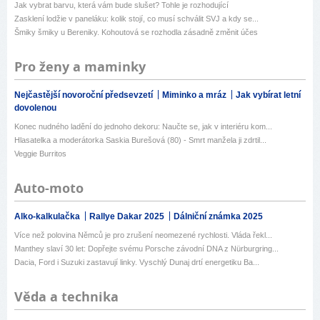
Jak vybrat barvu, která vám bude slušet? Tohle je rozhodující
Zasklení lodžie v paneláku: kolik stojí, co musí schválit SVJ a kdy se...
Šmiky šmiky u Bereniky. Kohoutová se rozhodla zásadně změnit účes
Pro ženy a maminky
Nejčastější novoroční předsevzetí
Miminko a mráz
Jak vybírat letní
dovolenou
Konec nudného ladění do jednoho dekoru: Naučte se, jak v interiéru kom...
Hlasatelka a moderátorka Saskia Burešová (80) - Smrt manžela ji zdrtil...
Veggie Burritos
Auto-moto
Alko-kalkulačka
Rallye Dakar 2025
Dálniční známka 2025
Více než polovina Němců je pro zrušení neomezené rychlosti. Vláda řekl...
Manthey slaví 30 let: Dopřejte svému Porsche závodní DNA z Nürburgring...
Dacia, Ford i Suzuki zastavují linky. Vyschlý Dunaj drtí energetiku Ba...
Věda a technika