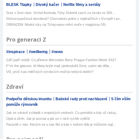
BLESK Tlapky
Divoký kačer
Netflix filmy a seriály
Sraz v šest ráno. Vrchol festivalu Tóny Dolomit zazní za úsvitu ve 300...
Nízkorozpočtová dovolená? Chorvatsko jedno z nejdražších v Evropě! Lev...
OBRAZEM: Modré slzy na Tchaj-wanu mění moře v magickou říši
Pro generaci Z
#inspirace
#wellbeing
#news
Září patří módě: Co přinese Mercedes-Benz Prague Fashion Week SS27
F*ck the glasses: AI Meta brýle mají zjednodušit život, zatím ale děla...
Víš, proč ti po mléčných výrobcích možná nebývá dobře?
Zdraví
Podpořte dětskou imunitu
Babské rady proti nachlazení
S čím vším
pomůže rýmovník
Jak se zdravě zchladit v tropických vedrech: Co pomáhá a kdy už riskuj...
Úpal a úžeh: Jak je poznat a jak se z nich rychle vyléčit
Parazité v nás: Kterým se u nás líbí a kde v našem těle je můžeme nají...