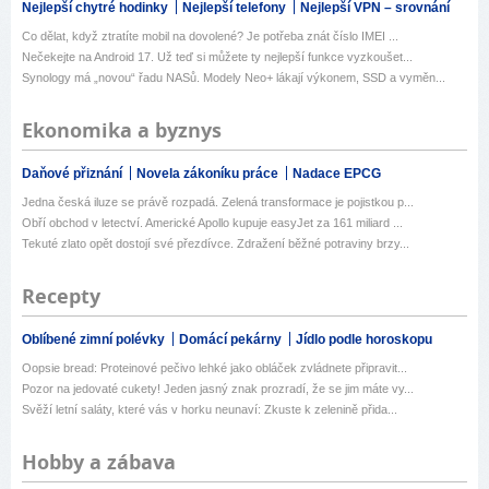
Nejlepší chytré hodinky
Nejlepší telefony
Nejlepší VPN – srovnání
Co dělat, když ztratíte mobil na dovolené? Je potřeba znát číslo IMEI ...
Nečekejte na Android 17. Už teď si můžete ty nejlepší funkce vyzkoušet...
Synology má „novou“ řadu NASů. Modely Neo+ lákají výkonem, SSD a vyměn...
Ekonomika a byznys
Daňové přiznání
Novela zákoníku práce
Nadace EPCG
Jedna česká iluze se právě rozpadá. Zelená transformace je pojistkou p...
Obří obchod v letectví. Americké Apollo kupuje easyJet za 161 miliard ...
Tekuté zlato opět dostojí své přezdívce. Zdražení běžné potraviny brzy...
Recepty
Oblíbené zimní polévky
Domácí pekárny
Jídlo podle horoskopu
Oopsie bread: Proteinové pečivo lehké jako obláček zvládnete připravit...
Pozor na jedovaté cukety! Jeden jasný znak prozradí, že se jim máte vy...
Svěží letní saláty, které vás v horku neunaví: Zkuste k zelenině přida...
Hobby a zábava