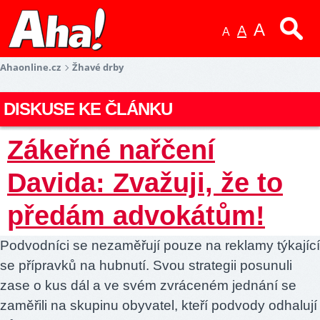
A
A
A
Ahaonline.cz
Žhavé drby
DISKUSE KE ČLÁNKU
Zákeřné nařčení
Davida: Zvažuji, že to
předám advokátům!
Podvodníci se nezaměřují pouze na reklamy týkající
se přípravků na hubnutí. Svou strategii posunuli
zase o kus dál a ve svém zvráceném jednání se
zaměřili na skupinu obyvatel, kteří podvody odhalují