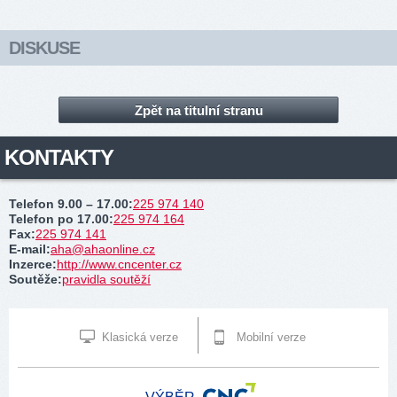
DISKUSE
Zpět na titulní stranu
KONTAKTY
Telefon 9.00 – 17.00
:
225 974 140
Telefon po 17.00
:
225 974 164
Fax
:
225 974 141
E-mail
:
aha@ahaonline.cz
Inzerce
:
http://www.cncenter.cz
Soutěže
:
pravidla soutěží
Klasická verze
Mobilní verze