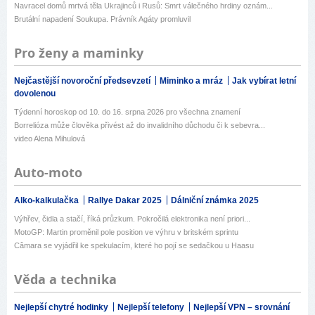
Navracel domů mrtvá těla Ukrajinců i Rusů: Smrt válečného hrdiny oznám...
Brutální napadení Soukupa. Právník Agáty promluvil
Pro ženy a maminky
Nejčastější novoroční předsevzetí
Miminko a mráz
Jak vybírat letní
dovolenou
Týdenní horoskop od 10. do 16. srpna 2026 pro všechna znamení
Borrelióza může člověka přivést až do invalidního důchodu či k sebevra...
video Alena Mihulová
Auto-moto
Alko-kalkulačka
Rallye Dakar 2025
Dálniční známka 2025
Výhřev, čidla a stačí, říká průzkum. Pokročilá elektronika není priori...
MotoGP: Martin proměnil pole position ve výhru v britském sprintu
Câmara se vyjádřil ke spekulacím, které ho pojí se sedačkou u Haasu
Věda a technika
Nejlepší chytré hodinky
Nejlepší telefony
Nejlepší VPN – srovnání