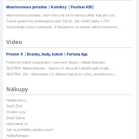
Mourissonova poradna
Komiksy
Festival ABC
Mourrisonova poradna: Jsem líná a nic se mi nechce dělat: Kdy jde o ún...
Česká společnost ornitologická slaví 100 let: Jak chrání ptáky v ČR?
Vyzkoušejte český kyberpunk. V Netspectre se stanete elitním hackerem ...
Video
Prostor X
Branky, body, kokoti
Fortuna liga
Priske byl hodně nespokojen s výkonem Sparty v Mladé Boleslavi
SESTŘIH: Mladá Boleslav - Sparta 2:0. Bezzubí Letenští opět ztratili. ...
SESTŘIH: Zlín - Bohemians 0:2. Klokani mají první výhru, premiérovou t...
Nákupy
hledejceny.cz
Zboží Živě
Osobní vozy
Zboží Dáma
zbozi.blesk.cz
Jak na prohlídku ojetého vozu?
HobbyKompas