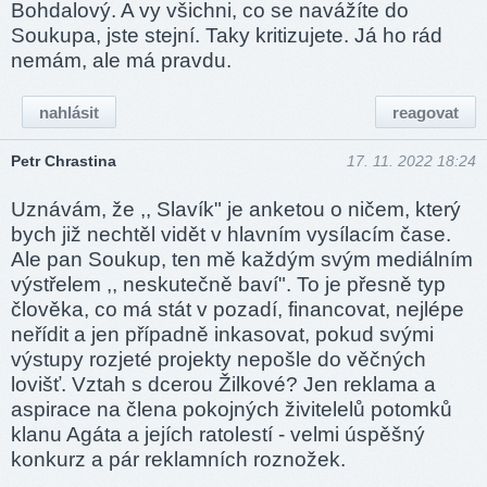
Bohdalový. A vy všichni, co se navážíte do
Soukupa, jste stejní. Taky kritizujete. Já ho rád
nemám, ale má pravdu.
nahlásit
reagovat
Petr Chrastina
17. 11. 2022 18:24
Uznávám, že ,, Slavík" je anketou o ničem, který
bych již nechtěl vidět v hlavním vysílacím čase.
Ale pan Soukup, ten mě každým svým mediálním
výstřelem ,, neskutečně baví". To je přesně typ
člověka, co má stát v pozadí, financovat, nejlépe
neřídit a jen případně inkasovat, pokud svými
výstupy rozjeté projekty nepošle do věčných
lovišť. Vztah s dcerou Žilkové? Jen reklama a
aspirace na člena pokojných živitelelů potomků
klanu Agáta a jejích ratolestí - velmi úspěšný
konkurz a pár reklamních roznožek.