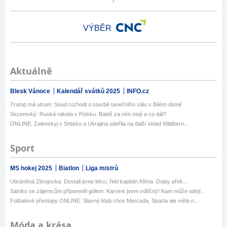
VÝBĚR
Aktuálně
Blesk Vánoce
Kalendář svátků 2025
INFO.cz
Trump má utrum: Soud rozhodl o stavbě tanečního sálu v Bílém domě
Sezemský: Ruská raketa v Polsku. Babiš za ním stojí a co dál?
ONLINE: Zelenskyj v Srbsku a Ukrajina udeřila na další sklad Wildberri...
Sport
MS hokej 2025
Biatlon
Liga mistrů
Ubráněná Zbrojovka. Dostali jsme lekci, řekl kapitán Klíma. Dulay přek...
Samko se zájemcům připomněl gólem: Karviné jsem vděčný! Kam může odejí...
Fotbalové přestupy ONLINE: Slavný klub chce Mercada, Sparta ale měla n...
Móda a krása