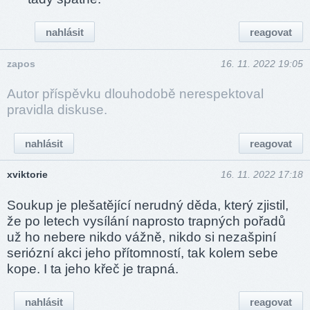
nahlásit
reagovat
zapos
16. 11. 2022 19:05
Autor příspěvku dlouhodobě nerespektoval
pravidla diskuse.
nahlásit
reagovat
xviktorie
16. 11. 2022 17:18
Soukup je plešatějící nerudný děda, který zjistil,
že po letech vysílání naprosto trapných pořadů
už ho nebere nikdo vážně, nikdo si nezašpiní
seriózní akci jeho přítomností, tak kolem sebe
kope. I ta jeho křeč je trapná.
nahlásit
reagovat