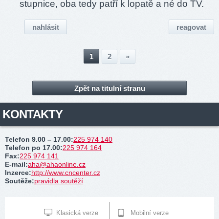
stupnice, oba tedy patří k lopatě a né do TV.
nahlásit
reagovat
1
2
»
Zpět na titulní stranu
KONTAKTY
Telefon 9.00 – 17.00
:
225 974 140
Telefon po 17.00
:
225 974 164
Fax
:
225 974 141
E-mail
:
aha@ahaonline.cz
Inzerce
:
http://www.cncenter.cz
Soutěže
:
pravidla soutěží
Klasická verze
Mobilní verze