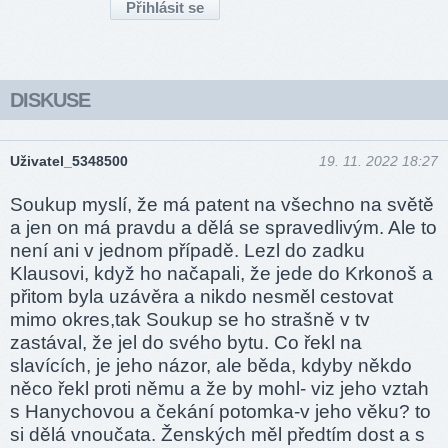
DISKUSE
Uživatel_5348500
19. 11. 2022 18:27
Soukup myslí, že má patent na všechno na světě
a jen on má pravdu a dělá se spravedlivým. Ale to
není ani v jednom případě. Lezl do zadku
Klausovi, když ho načapali, že jede do Krkonoš a
přitom byla uzávěra a nikdo nesměl cestovat
mimo okres,tak Soukup se ho strašně v tv
zastával, že jel do svého bytu. Co řekl na
slavících, je jeho názor, ale běda, kdyby někdo
něco řekl proti němu a že by mohl- viz jeho vztah
s Hanychovou a čekání potomka-v jeho věku? to
si dělá vnoučata. Ženských měl předtím dost a s