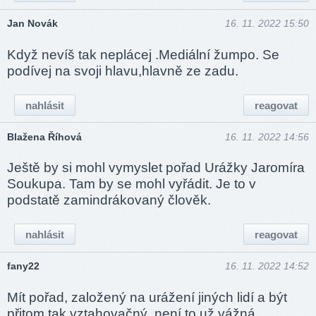
Jan Novák
16. 11. 2022 15:50
Když nevíš tak neplácej .Mediální žumpo. Se
podívej na svoji hlavu,hlavně ze zadu.
nahlásit
reagovat
Blažena Říhová
16. 11. 2022 14:56
Ještě by si mohl vymyslet pořad Urážky Jaromíra
Soukupa. Tam by se mohl vyřádit. Je to v
podstatě zamindrákovaný člověk.
nahlásit
reagovat
fany22
16. 11. 2022 14:52
Mít pořad, založený na urážení jiných lidí a být
přitom tak vztahovačný, není to už vážná