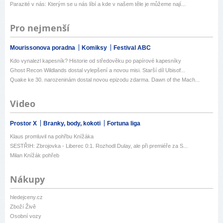
Parazité v nás: Kterým se u nás líbí a kde v našem těle je můžeme nají...
Pro nejmenší
Mourissonova poradna
Komiksy
Festival ABC
Kdo vynalezl kapesník? Historie od středověku po papírové kapesníky
Ghost Recon Wildlands dostal vylepšení a novou misi. Starší díl Ubisof...
Quake ke 30. narozeninám dostal novou epizodu zdarma. Dawn of the Mach...
Video
Prostor X
Branky, body, kokoti
Fortuna liga
Klaus promluvil na pohřbu Knížáka
SESTŘIH: Zbrojovka - Liberec 0:1. Rozhodl Dulay, ale při premiéře za S...
Milan Knížák pohřeb
Nákupy
hledejceny.cz
Zboží Živě
Osobní vozy