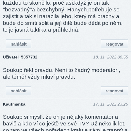
každou to skončilo, proč asi,když je on tak
"bezvadný"a bezchybný. Hanych.potřebuje se
zajistit a tak si narazila jeho, který má prachy a
bude do smrti solit a její dítě bude dědit po něm,
to je jasná taktika a průhledná.
nahlásit
reagovat
Uživatel_5357732
18. 11. 2022 08:55
Soukup řekl pravdu. Není to žádný moderátor ,
ale téměř vždy mluví pravdu.
nahlásit
reagovat
Kaufmanka
17. 11. 2022 23:26
Soukup si myslí, že on je nějaký komentátor a
bavič a kdo ví co ještě ve své TV? Už několik let,
co tam ve všech pořadech kraluje sám je trapný a