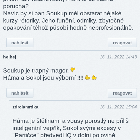
porucha?
Navíc by si pan Soukup měl obstarat nějaké
kurzy rétoriky. Jeho funění, odmlky, zbytečné
opakování téhož působí hodně neprofesionálně.
nahlásit
reagovat
hejhej
16. 11. 2022 14:43
Soukup je trapný magor.
Háma a Sokol jsou výborní !!!!
nahlásit
reagovat
zdrclamrdka
16. 11. 2022 15:04
Háma je štětinami a vousy porostlý ne příliš
inteligentní vepřík, Sokol svými excesy v
"Partičce" předvedl IQ v dolní polovině