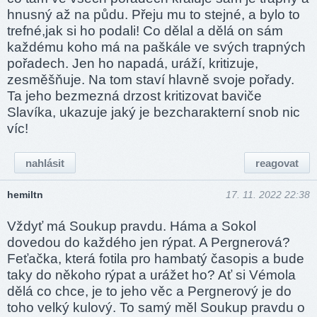
hnusný až na půdu. Přeju mu to stejné, a bylo to
trefné,jak si ho podali! Co dělal a dělá on sám
každému koho má na paškále ve svých trapných
pořadech. Jen ho napadá, uráží, kritizuje,
zesměšňuje. Na tom staví hlavně svoje pořady.
Ta jeho bezmezná drzost kritizovat baviče
Slavíka, ukazuje jaký je bezcharakterní snob nic
víc!
nahlásit
reagovat
hemiltn
17. 11. 2022 22:38
Vždyť má Soukup pravdu. Háma a Sokol
dovedou do každého jen rýpat. A Pergnerová?
Feťačka, která fotila pro hambatý časopis a bude
taky do někoho rýpat a urážet ho? Ať si Vémola
dělá co chce, je to jeho věc a Pergnerový je do
toho velký kulový. To samý měl Soukup pravdu o