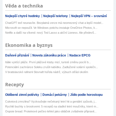
Věda a technika
Nejlepší chytré hodinky
Nejlepší telefony
Nejlepší VPN – srovnání
ChatGPT teď neunavíte. Bezplatná verze má neomezený chat a lepší model...
Microsoft se nepoučil. Ve Windows potichu instaluje OneDrive Photos, k...
Netflix a další na víkend: nový Ted Lasso a akční Lioness. Ale předevš...
Ekonomika a byznys
Daňové přiznání
Novela zákoníku práce
Nadace EPCG
Itálie vyklízí pláže. První plážové kluby mizí, turisté změnu pocítí b...
Potenciální zachránce Soleku zrušil nabídku. Zadlužené solární společn...
V bratislavské rafinerii Slovnaft hořela nádrž, výbuch otřásl okolím
Recepty
Oblíbené zimní polévky
Domácí pekárny
Jídlo podle horoskopu
Cuketová zmrzlina? Vyzkoušejte nečekaný letní hit a geniální způsob, j...
Rychlé buchty s broskvemi: 5 receptů na sladké letní moučníky, které m...
Oopsie bread: Proteinové pečivo lehké jako obláček zvládnete připravit...