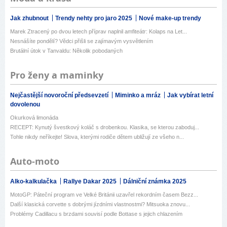
Jak zhubnout
Trendy nehty pro jaro 2025
Nové make-up trendy
Marek Ztracený po dvou letech příprav naplnil amfiteátr: Kolaps na Let...
Nesnášíte pondělí? Vědci přišli se zajímavým vysvětlením
Brutální útok v Tanvaldu: Několik pobodaných
Pro ženy a maminky
Nejčastější novoroční předsevzetí
Miminko a mráz
Jak vybírat letní
dovolenou
Okurková limonáda
RECEPT: Kynutý švestkový koláč s drobenkou. Klasika, se kterou zaboduj...
Tohle nikdy neříkejte! Slova, kterými rodiče dětem ubližují ze všeho n...
Auto-moto
Alko-kalkulačka
Rallye Dakar 2025
Dálniční známka 2025
MotoGP: Páteční program ve Velké Británii uzavřel rekordním časem Bezz...
Další klasická corvette s dobrými jízdními vlastnostmi? Mitsuoka znovu...
Problémy Cadillacu s brzdami souvisí podle Bottase s jejich chlazením