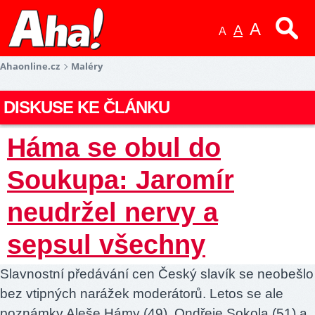
A
A
A
Ahaonline.cz
Maléry
DISKUSE KE ČLÁNKU
Háma se obul do
Soukupa: Jaromír
neudržel nervy a
sepsul všechny
Slavnostní předávání cen Český slavík se neobešlo
bez vtipných narážek moderátorů. Letos se ale
poznámky Aleše Hámy (49), Ondřeje Sokola (51) a