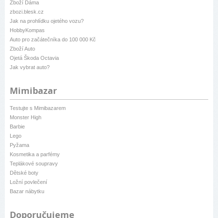
Zboží Dáma
zbozi.blesk.cz
Jak na prohlídku ojetého vozu?
HobbyKompas
Auto pro začátečníka do 100 000 Kč
Zboží Auto
Ojetá Škoda Octavia
Jak vybrat auto?
Mimibazar
Testujte s Mimibazarem
Monster High
Barbie
Lego
Pyžama
Kosmetika a parfémy
Teplákové soupravy
Dětské boty
Ložní povlečení
Bazar nábytku
Doporučujeme