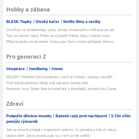
Hobby a zábava
BLESK Tlapky
Divoký kačer
Netflix filmy a seriály
Osvěžení ve Schladmingu: Lamy, ferraty i koulovačka v létě jsou jen pá...
Tipy na víkend: Harry Potter na výstavě! Folklor, bitvy i setkání vodn...
Přibývá paniky na dovolené: Vnuka paní Soni v hotelu poštípaly štěnice...
Pro generaci Z
#inspirace
#wellbeing
#news
RECEPT: Perfektní letní kombinace, které tě zchladí, i kdybys nechtěl*...
Proč každá generace hledá svůj signature beauty look
Recenze: nový Spider-Man je hodně jiný a dospělejší, pomáhá mu i Sadie...
Zdraví
Podpořte dětskou imunitu
Babské rady proti nachlazení
S čím vším
pomůže rýmovník
Jak se zdravě zchladit v tropických vedrech: Co pomáhá a kdy už riskuj...
Úpal a úžeh: Jak je poznat a jak se z nich rychle vyléčit