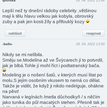
lpitriska
28. 04. 2022 13:54
Lepší než ty dnešní rádoby celebrity ,většinou
mají k tělu hlavu velkou jak kobyla, obrovský
zuby a pak jen kosti.žíly a přifouklý kozy
nahlásit
reagovat
-bello-
28. 04. 2022 13:50
Nikdy se mi nelíbila.
Směju se.Modelína až ve Švýcarech jí to potvrdil,
jak je blbá.Tohle jí mohl říct i podtatranský bača.
Modeling je o nošení šatů, v kterých musí lítat po
molu.S jejím osobním vkusem to nemá co dělat.
Takže je vidět, že když ji nikdo nediriguje, ohákne
na pěst!
Narvaná v legínách /metla důchodkyň / s něčím
jako tunika do půl macatých stehen. Přesně tak je