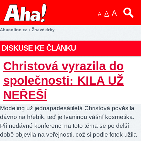
A
A
A
Ahaonline.cz
Žhavé drby
DISKUSE KE ČLÁNKU
Christová vyrazila do
společnosti: KILA UŽ
NEŘEŠÍ
Modeling už jednapadesátiletá Christová pověsila
dávno na hřebík, teď je Ivaninou vášní kosmetika.
Při nedávné konferenci na toto téma se po delší
době objevila na veřejnosti, což si podle fotek užila