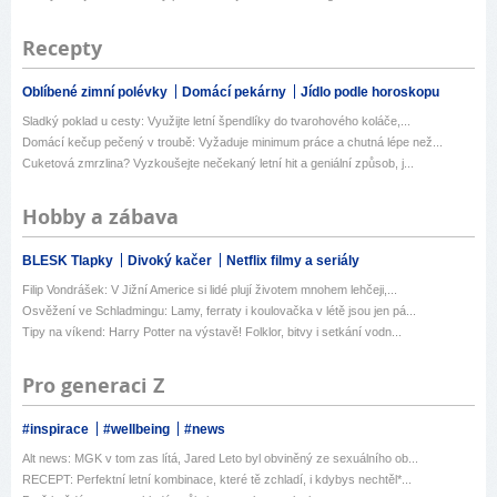
Recepty
Oblíbené zimní polévky
Domácí pekárny
Jídlo podle horoskopu
Sladký poklad u cesty: Využijte letní špendlíky do tvarohového koláče,...
Domácí kečup pečený v troubě: Vyžaduje minimum práce a chutná lépe než...
Cuketová zmrzlina? Vyzkoušejte nečekaný letní hit a geniální způsob, j...
Hobby a zábava
BLESK Tlapky
Divoký kačer
Netflix filmy a seriály
Filip Vondrášek: V Jižní Americe si lidé plují životem mnohem lehčeji,...
Osvěžení ve Schladmingu: Lamy, ferraty i koulovačka v létě jsou jen pá...
Tipy na víkend: Harry Potter na výstavě! Folklor, bitvy i setkání vodn...
Pro generaci Z
#inspirace
#wellbeing
#news
Alt news: MGK v tom zas lítá, Jared Leto byl obviněný ze sexuálního ob...
RECEPT: Perfektní letní kombinace, které tě zchladí, i kdybys nechtěl*...