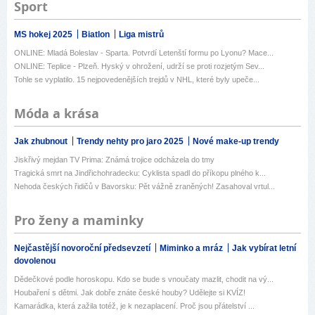
Sport
MS hokej 2025
Biatlon
Liga mistrů
ONLINE: Mladá Boleslav - Sparta. Potvrdí Letenští formu po Lyonu? Mace...
ONLINE: Teplice - Plzeň. Hyský v ohrožení, udrží se proti rozjetým Sev...
Tohle se vyplatilo. 15 nejpovedenějších trejdů v NHL, které byly upeče...
Móda a krása
Jak zhubnout
Trendy nehty pro jaro 2025
Nové make-up trendy
Jiskřivý mejdan TV Prima: Známá trojice odcházela do tmy
Tragická smrt na Jindřichohradecku: Cyklista spadl do příkopu plného k...
Nehoda českých řidičů v Bavorsku: Pět vážně zraněných! Zasahoval vrtul...
Pro ženy a maminky
Nejčastější novoroční předsevzetí
Miminko a mráz
Jak vybírat letní
dovolenou
Dědečkové podle horoskopu. Kdo se bude s vnoučaty mazlit, chodit na vý...
Houbaření s dětmi. Jak dobře znáte české houby? Udělejte si KVÍZ!
Kamarádka, která zažila totéž, je k nezaplacení. Proč jsou přátelství ...