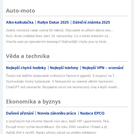
Auto-moto
Alko-kalkulačka
Rallye Dakar 2025
Dálniční známka 2025
Jediný vesnický radar vybral 50 milionů. Obyvatelé se přitom dávno bou...
Kvíz: Arvid Lindblad dnes slaví 19. narozeniny. Co o tomto britském zá...
Vracíte auto po operativním leasingu? Nejčastější chyby jsou ty triviá...
Věda a technika
Nejlepší chytré hodinky
Nejlepší telefony
Nejlepší VPN – srovnání
Česko má dalšího dodavatele světových čipových gigantů. S expanzí na T...
Vyzkoušejte český kyberpunk. V Netspectre se stanete elitním hackerem ...
ChatGPT teď neunavíte. Bezplatná verze má neomezený chat a lepší model...
Ekonomika a byznys
Daňové přiznání
Novela zákoníku práce
Nadace EPCG
U pražských hal chceme hlavně více akcí, lepší VIP i gastronomii, říká...
Evropě hrozí rychlá dezertifikace. Do roku 2040 zasáhne i Polabí a již...
Každý třetí jí nevěří. Banky přesto sázejí na umělou inteligenci