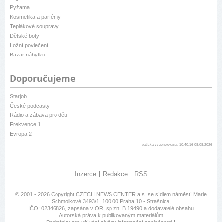
Pyžama
Kosmetika a parfémy
Teplákové soupravy
Dětské boty
Ložní povlečení
Bazar nábytku
Doporučujeme
Starjob
České podcasty
Rádio a zábava pro děti
Frekvence 1
Evropa 2
patička vygenerovaná: 10:40:16 08.08.2026
Inzerce
Redakce
RSS
© 2001 - 2026 Copyright
CZECH NEWS CENTER a.s.
se sídlem náměstí Marie
Schmolkové 3493/1, 100 00 Praha 10 - Strašnice,
IČO: 02346826, zapsána v OR, sp.zn. B 19490 a dodavatelé obsahu
Autorská práva k publikovaným materiálům