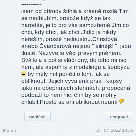
-----------
jsem od přírody štíhlá a krásně rostlá.Tím
se nechlubím, protože když se tak
narodíte, je to pro vás samozřemé.Jím co
chci, kdy chci, jak chci .Jídlo já nikdy
neřeším, prostě netlou­stnu­.Chris­tová,
anebo Čvančarová nejsou " silnější ", jsou
tlusté. Nazývejte věci pravým jménem.
Svá kila a pot si vláčí ony, do toho mi nic
není, ale aspoň ty z modelingu a šoubýzu
by měly mít ponětí o tom, jak se
oblíknout. Jejich vyvalená prsa , kapsy
tuku na obepnutých stehnách, propocená
podpaží to není nic, čím by se mohly
chlubit.Prostě se ani oblíknout neumí
nahlásit
reagovat
Moran
27. 04. 2022 19:35