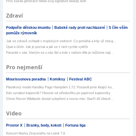
Proč každá generace hledá svůj signature beauty look
Zdraví
Podpořte dětskou imunitu
Babské rady proti nachlazení
S čím vším
pomůže rýmovník
Jak se zdravě zchladit v tropických vedrech: Co pomáhá a kdy už riskuj...
Úpal a úžeh: Jak je poznat a jak se z nich rychle vyléčit
Parazité v nás: Kterým se u nás líbí a kde v našem těle je můžeme nají...
Pro nejmenší
Mourissonova poradna
Komiksy
Festival ABC
Plastikový model Handley Page Hampden 1:72: Postavili jsme létající ku...
Kdo vynalezl kapesník? Historie od středověku po papírové kapesníky
Ghost Recon Wildlands dostal vylepšení a novou misi. Starší díl Ubisof...
Video
Prostor X
Branky, body, kokoti
Fortuna liga
Koncert Marka Ztraceného na Letné 7.8.