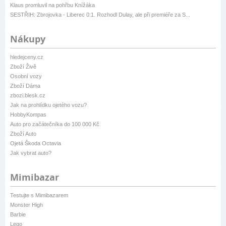
Klaus promluvil na pohřbu Knížáka
SESTŘIH: Zbrojovka - Liberec 0:1. Rozhodl Dulay, ale při premiéře za S...
Nákupy
hledejceny.cz
Zboží Živě
Osobní vozy
Zboží Dáma
zbozi.blesk.cz
Jak na prohlídku ojetého vozu?
HobbyKompas
Auto pro začátečníka do 100 000 Kč
Zboží Auto
Ojetá Škoda Octavia
Jak vybrat auto?
Mimibazar
Testujte s Mimibazarem
Monster High
Barbie
Lego