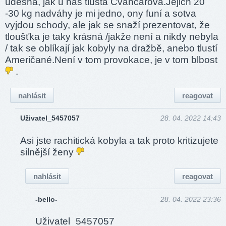
úděsná, jak u nás tlustá Čvančarová.Jejich 20
-30 kg nadváhy je mi jedno, ony funí a sotva
vyjdou schody, ale jak se snaží prezentovat, že
tloušťka je taky krásná /jakže není a nikdy nebyla
/ tak se oblíkají jak kobyly na dražbě, anebo tlustí
Američané.Není v tom provokace, je v tom blbost
.
nahlásit
reagovat
Uživatel_5457057
28. 04. 2022 14:43
Asi jste rachitická kobyla a tak proto kritizujete
silnější ženy
nahlásit
reagovat
-bello-
28. 04. 2022 23:36
Uživatel_5457057