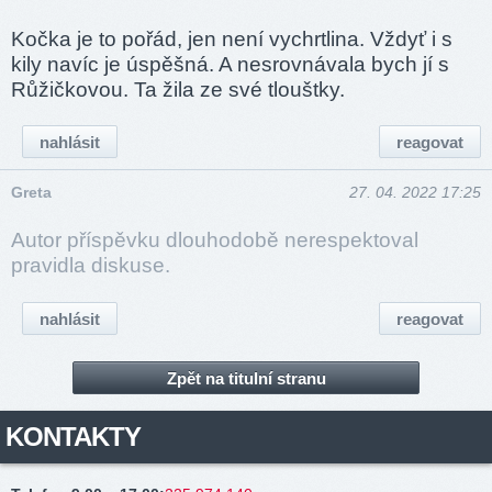
Kočka je to pořád, jen není vychrtlina. Vždyť i s
kily navíc je úspěšná. A nesrovnávala bych jí s
Růžičkovou. Ta žila ze své tlouštky.
nahlásit
reagovat
Greta
27. 04. 2022 17:25
Autor příspěvku dlouhodobě nerespektoval
pravidla diskuse.
nahlásit
reagovat
Zpět na titulní stranu
KONTAKTY