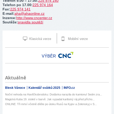
Telefon 9.00 – 17.00
:
225 974 140
Telefon po 17.00
:
225 974 164
Fax
:
225 974 141
E-mail
:
aha@ahaonline.cz
Inzerce
:
http://www.cncenter.cz
Soutěže
:
pravidla soutěží
Klasická verze
Mobilní verze
VÝBĚR
Aktuálně
Blesk Vánoce
Kalendář svátků 2025
INFO.cz
Noční nehoda na Havlíčkobrodsku: Dodávka narazila do kamionu! Sedm zra...
Magická Kuba 19. století v barvě. Jak vypadal karibský ráj před přícho...
ONLINE: Tři mrtví včetně dítěte po útoku Rusů na Kyjev a Zelenskyj v S...