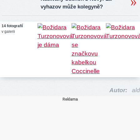
vyhazov může kolegyně?
14 fotografií
v galerii
Autor:
ald