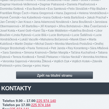
Dagmar Havlová-Veškrnová
•
Dagmar Patrasová
•
Daniela Písařovicová
•
Dominika Gottová
•
Eva Burešová
•
Eva Samková
•
Felix Slováček
•
Filip Blažek
•
František Ringo Čech
•
Hana Gregorová
•
Hana Zagorová
•
Helena Vondráčková
•
Hynek Čermák
•
Iva Kubelková
•
Ivana Gottová
•
Iveta Bartošová
•
Jakub Prachař
•
Jan Čenský
•
Jan Kraus
•
Jana Adamcová Nováková
•
Jana Boušková
•
Jaroslava
Obermaierová
•
Jiří Bartoška
•
Jiří Krampol
•
Jiřina Bohdalová
•
Jitka Čvančarová
•
Josef Kokta
•
Karel Gott
•
Karel Šíp
•
Kate Middleton
•
Kateřina Brožová
•
Libor
Bouček
•
Linda Rybová
•
Lucie Bílá
•
Lucie Borhyová
•
Lucie Šafářová
•
Lucie
Vondráčková
•
Lukáš Vaculík
•
Mahulena Bočanová
•
Marek Eben
•
Marta
Kubišová
•
Martin Dejdar
•
Michal David
•
Monika Marešová-Poslušná
•
Ondřej
Gregor Brzobohatý
•
Pavla Tomicová
•
Petr Janda
•
Rey Koranteng
•
Sára Affašová
•
Sara Sandeva
•
Simona Krainová
•
Štefan Margita
•
Taťána Kuchařová
•
Tatiana
Dyková
•
Tereza Kostková
•
Tomáš Plekanec
•
Václav Neckář
•
Veronika Arichteva
•
Veronika Gajerová
•
Veronika Žilková
•
Vojtěch Dyk
•
Vojtěch Kotek
•
Zdeněk
Pohlreich
•
princ George
•
princ Harry
Zpět na titulní stranu
KONTAKTY
Telefon 9.00 – 17.00
:
225 974 140
Telefon po 17.00
:
225 974 164