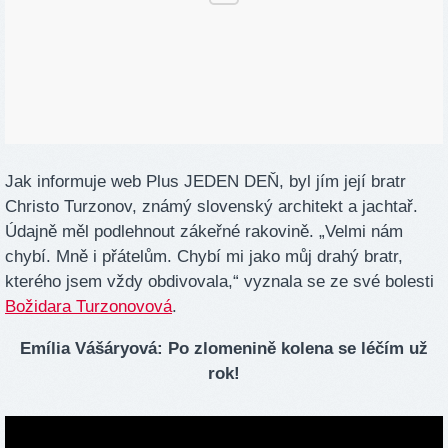
Jak informuje web Plus JEDEN DEŇ, byl jím její bratr
Christo Turzonov, známý slovenský architekt a jachtař.
Údajně měl podlehnout zákeřné rakovině. „Velmi nám
chybí. Mně i přátelům. Chybí mi jako můj drahý bratr,
kterého jsem vždy obdivovala,“ vyznala se ze své bolesti
Božidara Turzonovová
.
Emília Vášáryová: Po zlomenině kolena se léčím už
rok!