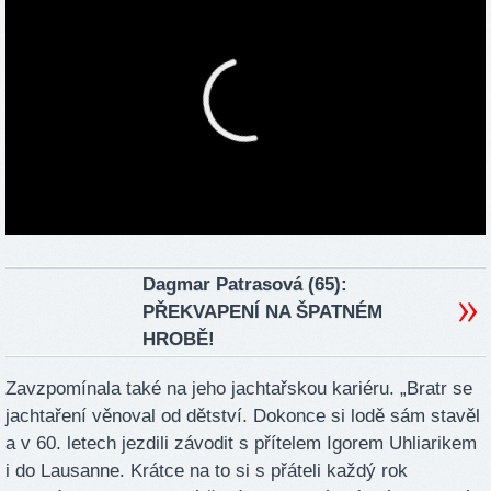
Dagmar Patrasová (65):
PŘEKVAPENÍ NA ŠPATNÉM
HROBĚ!
Zavzpomínala také na jeho jachtařskou kariéru. „Bratr se
jachtaření věnoval od dětství. Dokonce si lodě sám stavěl
a v 60. letech jezdili závodit s přítelem Igorem Uhliarikem
i do Lausanne. Krátce na to si s přáteli každý rok