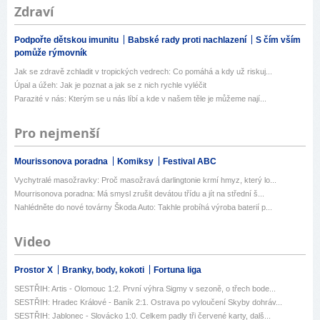
Zdraví
Podpořte dětskou imunitu
Babské rady proti nachlazení
S čím vším
pomůže rýmovník
Jak se zdravě zchladit v tropických vedrech: Co pomáhá a kdy už riskuj...
Úpal a úžeh: Jak je poznat a jak se z nich rychle vyléčit
Parazité v nás: Kterým se u nás líbí a kde v našem těle je můžeme nají...
Pro nejmenší
Mourissonova poradna
Komiksy
Festival ABC
Vychytralé masožravky: Proč masožravá darlingtonie krmí hmyz, který lo...
Mourrisonova poradna: Má smysl zrušit devátou třídu a jít na střední š...
Nahlédněte do nové továrny Škoda Auto: Takhle probíhá výroba baterií p...
Video
Prostor X
Branky, body, kokoti
Fortuna liga
SESTŘIH: Artis - Olomouc 1:2. První výhra Sigmy v sezoně, o třech bode...
SESTŘIH: Hradec Králové - Baník 2:1. Ostrava po vyloučení Skyby dohráv...
SESTŘIH: Jablonec - Slovácko 1:0. Celkem padly tři červené karty, dalš...