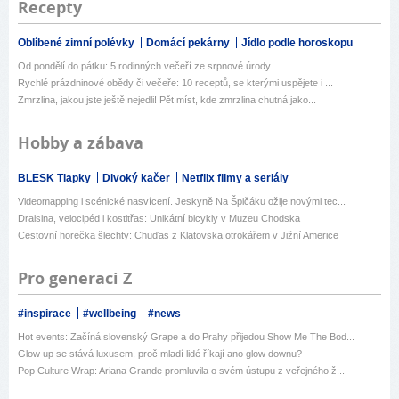
Recepty
Oblíbené zimní polévky
Domácí pekárny
Jídlo podle horoskopu
Od pondělí do pátku: 5 rodinných večeří ze srpnové úrody
Rychlé prázdninové obědy či večeře: 10 receptů, se kterými uspějete i ...
Zmrzlina, jakou jste ještě nejedli! Pět míst, kde zmrzlina chutná jako...
Hobby a zábava
BLESK Tlapky
Divoký kačer
Netflix filmy a seriály
Videomapping i scénické nasvícení. Jeskyně Na Špičáku ožije novými tec...
Draisina, velocipéd i kostitřas: Unikátní bicykly v Muzeu Chodska
Cestovní horečka šlechty: Chuďas z Klatovska otrokářem v Jižní Americe
Pro generaci Z
#inspirace
#wellbeing
#news
Hot events: Začíná slovenský Grape a do Prahy přijedou Show Me The Bod...
Glow up se stává luxusem, proč mladí lidé říkají ano glow downu?
Pop Culture Wrap: Ariana Grande promluvila o svém ústupu z veřejného ž...