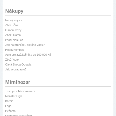
Nákupy
hledejceny.cz
Zboží Živě
Osobní vozy
Zboží Dáma
zbozi.blesk.cz
Jak na prohlídku ojetého vozu?
HobbyKompas
Auto pro začátečníka do 100 000 Kč
Zboží Auto
Ojetá Škoda Octavia
Jak vybrat auto?
Mimibazar
Testujte s Mimibazarem
Monster High
Barbie
Lego
Pyžama
Kosmetika a parfémy