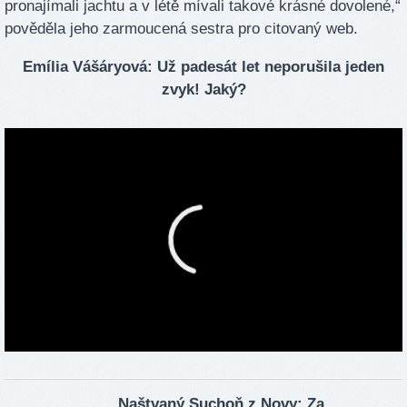
pronajímali jachtu a v létě mívali takové krásné dovolené,“
pověděla jeho zarmoucená sestra pro citovaný web.
Emília Vášáryová: Už padesát let neporušila jeden
zvyk! Jaký?
Naštvaný Suchoň z Novy: Za