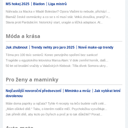
MS hokej 2025
Biatlon
Liga mistrů
Náhrada za Macka v Mladé Boleslavi? Opora Vlašimi to nebude, přichází ...
Blamáž české osmnáctky a co se s ní musí stát. Velká zkouška, pranýř n...
Slavia proti Pardubicím: historický start, uragán a těžká adaptace. Al...
Móda a krása
Jak zhubnout
Trendy nehty pro jaro 2025
Nové make-up trendy
Téma pro 100 tisíc seniorů: Konec penzijního spoření bez sankce!
Tragédie u egyptského letoviska Marsa Alam: V dole zemřel horník, dalš...
50 let od brutální vraždy u Valašských Klobouk: Těla dívek Somora ukry...
Pro ženy a maminky
Nejčastější novoroční předsevzetí
Miminko a mráz
Jak vybírat letní
dovolenou
Máte doma papriky a rajčata? Tyhle 4 recepty na lečo budete vařit celé...
„Mám ošklivé dítě.“ Tabu, o kterém rodiče mlčí. Psycholožka vysvětluje...
Jak přimět dítě, aby lezlo po čtyřech a proč je to tak důležité? Porad...