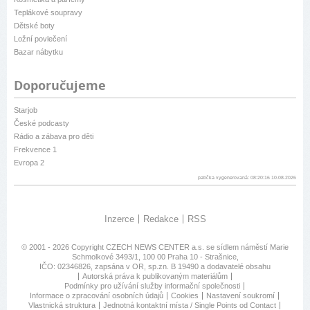
Teplákové soupravy
Dětské boty
Ložní povlečení
Bazar nábytku
Doporučujeme
Starjob
České podcasty
Rádio a zábava pro děti
Frekvence 1
Evropa 2
patička vygenerovaná: 08:20:16 10.08.2026
Inzerce
Redakce
RSS
© 2001 - 2026 Copyright
CZECH NEWS CENTER a.s.
se sídlem náměstí Marie
Schmolkové 3493/1, 100 00 Praha 10 - Strašnice,
IČO: 02346826, zapsána v OR, sp.zn. B 19490 a dodavatelé obsahu
Autorská práva k publikovaným materiálům
Podmínky pro užívání služby informační společnosti
Informace o zpracování osobních údajů
Cookies
Nastavení soukromí
Vlastnická struktura
Jednotná kontaktní místa / Single Points od Contact