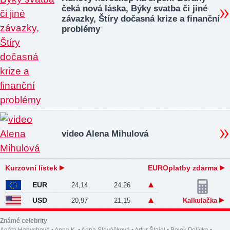
čeká nová láska, Býky svatba či jiné
závazky, Štíry dočasná krize a finanční
problémy
video Alena Mihulová
Kurzovní lístek
EUROplatby zdarma
EUR
24,14
24,26
USD
20,97
21,15
Kalkulačka
Známé celebrity
Agáta Hanychová
•
Anna K.
•
Anna Slováčková
•
Artur Štaidl
•
Bolek Polívka
•