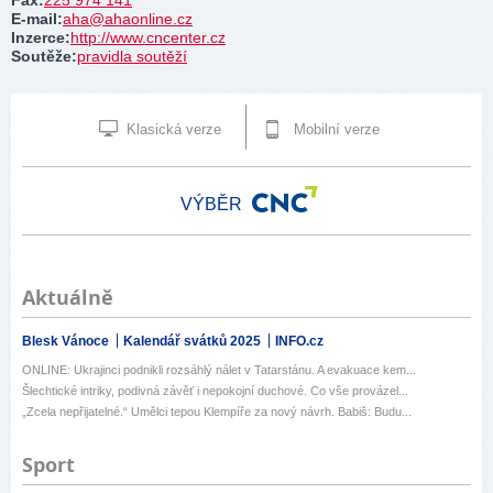
Fax
:
225 974 141
E-mail
:
aha@ahaonline.cz
Inzerce
:
http://www.cncenter.cz
Soutěže
:
pravidla soutěží
Klasická verze
Mobilní verze
VÝBĚR
Aktuálně
Blesk Vánoce
Kalendář svátků 2025
INFO.cz
ONLINE: Ukrajinci podnikli rozsáhlý nálet v Tatarstánu. A evakuace kem...
Šlechtické intriky, podivná závěť i nepokojní duchové. Co vše provázel...
„Zcela nepřijatelné.“ Umělci tepou Klempíře za nový návrh. Babiš: Budu...
Sport