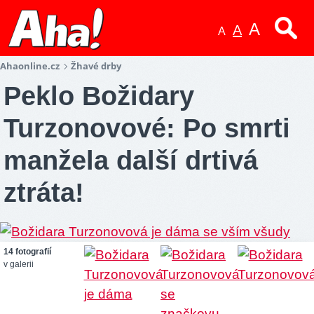
A
A
A
Ahaonline.cz
Žhavé drby
Peklo Božidary
Turzonovové: Po smrti
manžela další drtivá
ztráta!
14 fotografií
v galerii