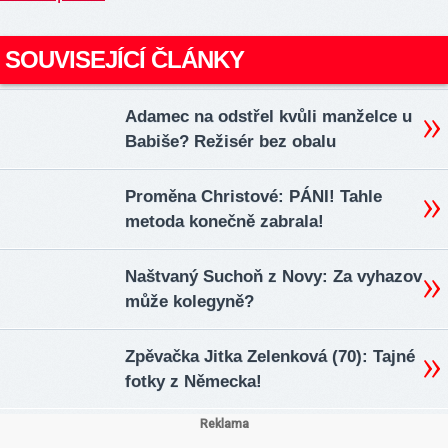
SOUVISEJÍCÍ ČLÁNKY
Adamec na odstřel kvůli manželce u
Babiše? Režisér bez obalu
Proměna Christové: PÁNI! Tahle
metoda konečně zabrala!
Naštvaný Suchoň z Novy: Za vyhazov
může kolegyně?
Zpěvačka Jitka Zelenková (70): Tajné
fotky z Německa!