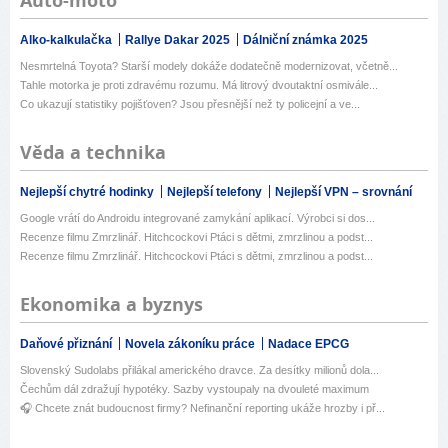
Auto-moto
Alko-kalkulačka
Rallye Dakar 2025
Dálniční známka 2025
Nesmrtelná Toyota? Starší modely dokáže dodatečně modernizovat, včetně...
Tahle motorka je proti zdravému rozumu. Má litrový dvoutaktní osmivále...
Co ukazují statistiky pojišťoven? Jsou přesnější než ty policejní a ve...
Věda a technika
Nejlepší chytré hodinky
Nejlepší telefony
Nejlepší VPN – srovnání
Google vrátí do Androidu integrované zamykání aplikací. Výrobci si dos...
Recenze filmu Zmrzlinář. Hitchcockovi Ptáci s dětmi, zmrzlinou a podst...
Recenze filmu Zmrzlinář. Hitchcockovi Ptáci s dětmi, zmrzlinou a podst...
Ekonomika a byznys
Daňové přiznání
Novela zákoníku práce
Nadace EPCG
Slovenský Sudolabs přilákal amerického dravce. Za desítky milionů dola...
Čechům dál zdražují hypotéky. Sazby vystoupaly na dvouleté maximum
🎧 Chcete znát budoucnost firmy? Nefinanční reporting ukáže hrozby i př...