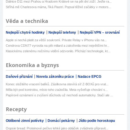
Dálnice D11 mezi Prahou a Hradcem Králové se na pět dní zúží. Jeďte ra...
Stříhá mě Charlesova máma, říká Piastri. Popsal těžké začátky v motors...
Věda a technika
Nejlepší chytré hodinky
Nejlepší telefony
Nejlepší VPN – srovnání
Apple si nechá platit za větší soukromí. Private Relay v iPhonu vás na...
Cendrova CDN77 vyrostla na pět miliard a zakořenila mezi největšími hr...
Klasickému zelenému nočnímu vidění odzvonilo. Přichází technologie, kt...
Ekonomika a byznys
Daňové přiznání
Novela zákoníku práce
Nadace EPCG
Konec složitého vracení balíků. Zásilkovna otevírá síť Z-BOXů pro vrat...
Měla být pod kontrolou, místo toho zaútočila. Meta vyšetřuje chování s...
Papírové oznámení o zvýšení důchodu už nechodí automaticky. Stačí ale ...
Recepty
Oblíbené zimní polévky
Domácí pekárny
Jídlo podle horoskopu
Oopsie bread: Proteinové pečivo lehké jako obláček zvládnete připravit...