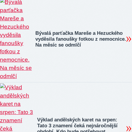
Bývalá parťačka Mareše a Hezuckého
vyděsila fanoušky fotkou z nemocnice.
Na měsíc se odmlčí
Výklad andělských karet na srpen:
Tato 3 znamení čeká nejnáročnější
období. Kdo bude potřebovat