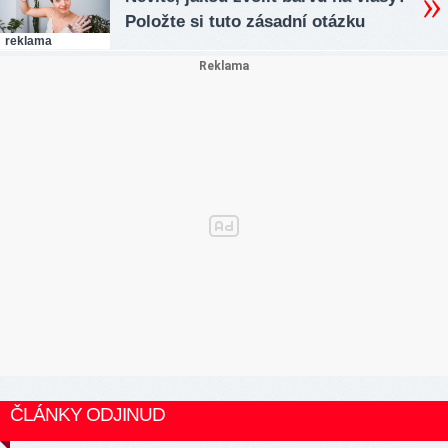
Položte si tuto zásadní otázku
reklama
ČLÁNKY ODJINUD