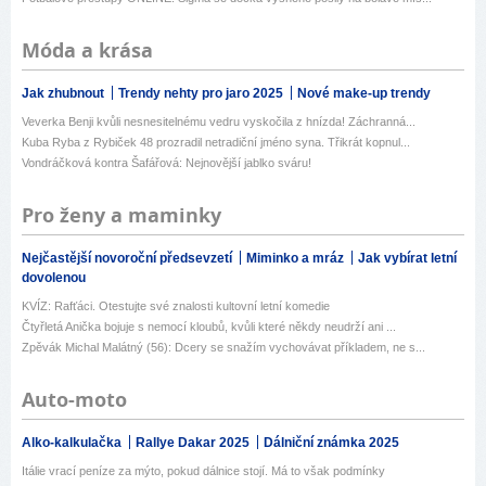
Móda a krása
Jak zhubnout
Trendy nehty pro jaro 2025
Nové make-up trendy
Veverka Benji kvůli nesnesitelnému vedru vyskočila z hnízda! Záchranná...
Kuba Ryba z Rybiček 48 prozradil netradiční jméno syna. Třikrát kopnul...
Vondráčková kontra Šafářová: Nejnovější jablko sváru!
Pro ženy a maminky
Nejčastější novoroční předsevzetí
Miminko a mráz
Jak vybírat letní
dovolenou
KVÍZ: Rafťáci. Otestujte své znalosti kultovní letní komedie
Čtyřletá Anička bojuje s nemocí kloubů, kvůli které někdy neudrží ani ...
Zpěvák Michal Malátný (56): Dcery se snažím vychovávat příkladem, ne s...
Auto-moto
Alko-kalkulačka
Rallye Dakar 2025
Dálniční známka 2025
Itálie vrací peníze za mýto, pokud dálnice stojí. Má to však podmínky