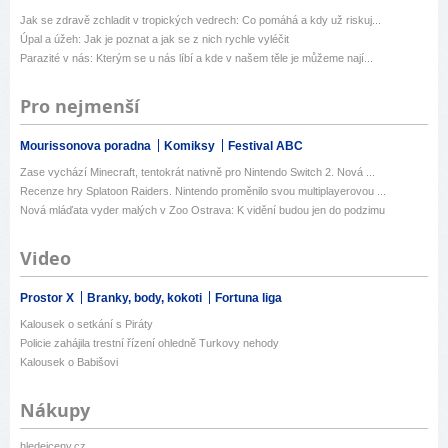
Jak se zdravě zchladit v tropických vedrech: Co pomáhá a kdy už riskuj...
Úpal a úžeh: Jak je poznat a jak se z nich rychle vyléčit
Parazité v nás: Kterým se u nás líbí a kde v našem těle je můžeme nají...
Pro nejmenší
Mourissonova poradna
Komiksy
Festival ABC
Zase vychází Minecraft, tentokrát nativně pro Nintendo Switch 2. Nová ...
Recenze hry Splatoon Raiders. Nintendo proměnilo svou multiplayerovou ...
Nová mláďata vyder malých v Zoo Ostrava: K vidění budou jen do podzimu
Video
Prostor X
Branky, body, kokoti
Fortuna liga
Kalousek o setkání s Piráty
Policie zahájila trestní řízení ohledně Turkovy nehody
Kalousek o Babišovi
Nákupy
hledejceny.cz