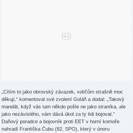
„Cítím to jako obrovský závazek, voličům strašně moc
děkuji,“ komentoval své zvolení Goláň a dodal: „Takový
mandát, když vás tam někdo pošle ne jako straníka, ale
jako nezávislého, vám dává úkol za ty lidi bojovat.“
Daňový poradce a bojovník proti EET v horní komoře
nahradí Františka Čubu (82, SPO), který v únoru