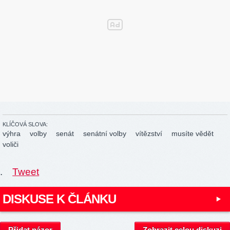
KLÍČOVÁ SLOVA:
výhra
volby
senát
senátní volby
vítězství
musíte vědět
voliči
.
Tweet
DISKUSE K ČLÁNKU
Přidat názor
Zobrazit celou diskuzi