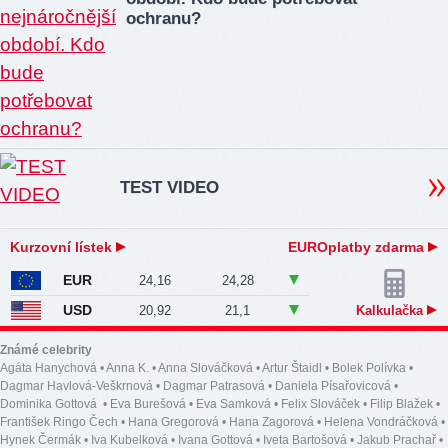
ochranu?
TEST VIDEO
Kurzovní lístek
EUROplatby zdarma
EUR
24,16
24,28
USD
20,92
21,1
Kalkulačka
Známé celebrity
Agáta Hanychová
•
Anna K.
•
Anna Slováčková
•
Artur Štaidl
•
Bolek Polívka
•
Dagmar Havlová-Veškrnová
•
Dagmar Patrasová
•
Daniela Písařovicová
•
Dominika Gottová
•
Eva Burešová
•
Eva Samková
•
Felix Slováček
•
Filip Blažek
•
František Ringo Čech
•
Hana Gregorová
•
Hana Zagorová
•
Helena Vondráčková
•
Hynek Čermák
•
Iva Kubelková
•
Ivana Gottová
•
Iveta Bartošová
•
Jakub Prachař
•