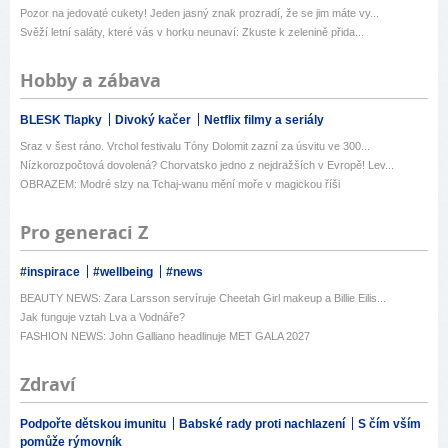
Pozor na jedovaté cukety! Jeden jasný znak prozradí, že se jim máte vy...
Svěží letní saláty, které vás v horku neunaví: Zkuste k zelenině přida...
Hobby a zábava
BLESK Tlapky
Divoký kačer
Netflix filmy a seriály
Sraz v šest ráno. Vrchol festivalu Tóny Dolomit zazní za úsvitu ve 300...
Nízkorozpočtová dovolená? Chorvatsko jedno z nejdražších v Evropě! Lev...
OBRAZEM: Modré slzy na Tchaj-wanu mění moře v magickou říši
Pro generaci Z
#inspirace
#wellbeing
#news
BEAUTY NEWS: Zara Larsson servíruje Cheetah Girl makeup a Billie Eilis...
Jak funguje vztah Lva a Vodnáře?
FASHION NEWS: John Galliano headlinuje MET GALA 2027
Zdraví
Podpořte dětskou imunitu
Babské rady proti nachlazení
S čím vším
pomůže rýmovník