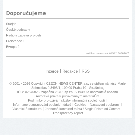
Doporučujeme
Starjob
České podcasty
Rádio a zábava pro děti
Frekvence 1
Evropa 2
patička vygenerovaná: 09:50:11 06.08.2026
Inzerce
Redakce
RSS
© 2001 - 2026 Copyright
CZECH NEWS CENTER a.s.
se sídlem náměstí Marie
Schmolkové 3493/1, 100 00 Praha 10 - Strašnice,
IČO: 02346826, zapsána v OR, sp.zn. B 19490 a dodavatelé obsahu
Autorská práva k publikovaným materiálům
Podmínky pro užívání služby informační společnosti
Informace o zpracování osobních údajů
Cookies
Nastavení soukromí
Vlastnická struktura
Jednotná kontaktní místa / Single Points od Contact
Transparency report