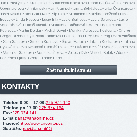
Jan Čenský
•
Jan Kraus
•
Jana Adamcová Nováková
•
Jana Boušková
•
Jaroslava
Obermaierová
•
Jiří Bartoška
•
Jiří Krampol
•
Jiřina Bohdalová
•
Jitka Čvančarová
•
Josef Kokta
•
Karel Gott
•
Karel Šíp
•
Kate Middleton
•
Kateřina Brožová
•
Libor
Bouček
•
Linda Rybová
•
Lucie Bílá
•
Lucie Borhyová
•
Lucie Šafářová
•
Lucie
Vondráčková
•
Lukáš Vaculík
•
Mahulena Bočanová
•
Marek Eben
•
Marta
Kubišová
•
Martin Dejdar
•
Michal David
•
Monika Marešová-Poslušná
•
Ondřej
Gregor Brzobohatý
•
Pavla Tomicová
•
Petr Janda
•
Rey Koranteng
•
Sára Affašová
•
Sara Sandeva
•
Simona Krainová
•
Štefan Margita
•
Taťána Kuchařová
•
Tatiana
Dyková
•
Tereza Kostková
•
Tomáš Plekanec
•
Václav Neckář
•
Veronika Arichteva
•
Veronika Gajerová
•
Veronika Žilková
•
Vojtěch Dyk
•
Vojtěch Kotek
•
Zdeněk
Pohlreich
•
princ George
•
princ Harry
Zpět na titulní stranu
KONTAKTY
Telefon 9.00 – 17.00
:
225 974 140
Telefon po 17.00
:
225 974 164
Fax
:
225 974 141
E-mail
:
aha@ahaonline.cz
Inzerce
:
http://www.cncenter.cz
Soutěže
:
pravidla soutěží