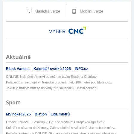
Klasická verze
Mobilní verze
VÝBĚR
Aktuálně
Blesk Vánoce
Kalendář svátků 2025
INFO.cz
ONLINE: Nejméně tři mrtví po nočním útoku Rusů na Charkov
Potápěč Jan se utopil v Hranické propasti: Tělo 186 metrů pod hladinou...
Jakub je hrdina: Vrhl se do vody pro sousedku! Dostal ocenění
Sport
MS hokej 2025
Biatlon
Liga mistrů
Hradec Králové – Besiktas v TV: Kde sledovat Evropskou ligu živě?
Kučeřík o návratu do Komety, Zábranském i nové aréně. Jakou bude mít v...
Fotbalové přestupy ONLINE: Sigma se dočká vysněné posily na bolavé mís...