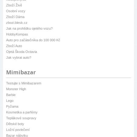
Zboží Živě
Osobní vozy
Zboží Dáma
zbozi.blesk.cz
Jak na prohlídku ojetého vozu?
HobbyKompas
Auto pro začátečníka do 100 000 Kč
Zboží Auto
Ojetá Škoda Octavia
Jak vybrat auto?
Mimibazar
Testujte s Mimibazarem
Monster High
Barbie
Lego
Pyžama
Kosmetika a parfémy
Teplákové soupravy
Dětské boty
Ložní povlečení
Bazar nábytku