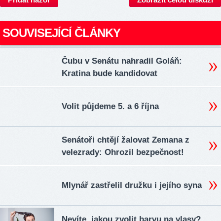
SOUVISEJÍCÍ ČLÁNKY
Čubu v Senátu nahradil Goláň:
Kratina bude kandidovat
Volit půjdeme 5. a 6 října
Senátoři chtějí žalovat Zemana z
velezrady: Ohrozil bezpečnost!
Mlynář zastřelil družku i jejího syna
Nevíte, jakou zvolit barvu na vlasy?