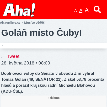
A
A
A
Ahaonline.cz
Musíte vědět!
Goláň místo Čuby!
•
.
Tweet
28. května 2018 • 08:00
Doplňovací volby do Senátu v obvodu Zlín vyhrál
Tomáš Goláň (49, SENÁTOR 21). Získal 53,78 procenta
hlasů a porazil krajskou radní Michaelu Blahovou
(KDU-ČSL).