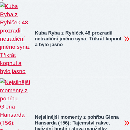
Kuba Ryba z Rybiček 48 prozradil
netradiční jméno syna. Třikrát kopnul
a bylo jasno
Nejsilnější momenty z pohřbu Glena
Hansarda (†56): Tajemství rakve,
hvězdní hosté i slova manželky