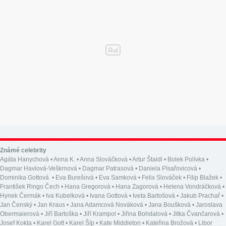
Známé celebrity
Agáta Hanychová
•
Anna K.
•
Anna Slováčková
•
Artur Štaidl
•
Bolek Polívka
•
Dagmar Havlová-Veškrnová
•
Dagmar Patrasová
•
Daniela Písařovicová
•
Dominika Gottová
•
Eva Burešová
•
Eva Samková
•
Felix Slováček
•
Filip Blažek
•
František Ringo Čech
•
Hana Gregorová
•
Hana Zagorová
•
Helena Vondráčková
•
Hynek Čermák
•
Iva Kubelková
•
Ivana Gottová
•
Iveta Bartošová
•
Jakub Prachař
•
Jan Čenský
•
Jan Kraus
•
Jana Adamcová Nováková
•
Jana Boušková
•
Jaroslava
Obermaierová
•
Jiří Bartoška
•
Jiří Krampol
•
Jiřina Bohdalová
•
Jitka Čvančarová
•
Josef Kokta
•
Karel Gott
•
Karel Šíp
•
Kate Middleton
•
Kateřina Brožová
•
Libor