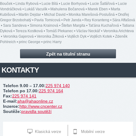
Bouček
•
Linda Rybová
•
Lucie Bílá
•
Lucie Borhyová
•
Lucie Šafářová
•
Lucie
Vondráčková
•
Lukáš Vaculík
•
Mahulena Bočanová
•
Marek Eben
•
Marta
Kubišová
•
Martin Dejdar
•
Michal David
•
Monika Marešová-Poslušná
•
Ondřej
Gregor Brzobohatý
•
Pavla Tomicová
•
Petr Janda
•
Rey Koranteng
•
Sára Affašová
•
Sara Sandeva
•
Simona Krainová
•
Štefan Margita
•
Taťána Kuchařová
•
Tatiana
Dyková
•
Tereza Kostková
•
Tomáš Plekanec
•
Václav Neckář
•
Veronika Arichteva
•
Veronika Gajerová
•
Veronika Žilková
•
Vojtěch Dyk
•
Vojtěch Kotek
•
Zdeněk
Pohlreich
•
princ George
•
princ Harry
Zpět na titulní stranu
KONTAKTY
Telefon 9.00 – 17.00
:
225 974 140
Telefon po 17.00
:
225 974 164
Fax
:
225 974 141
E-mail
:
aha@ahaonline.cz
Inzerce
:
http://www.cncenter.cz
Soutěže
:
pravidla soutěží
Klasická verze
Mobilní verze