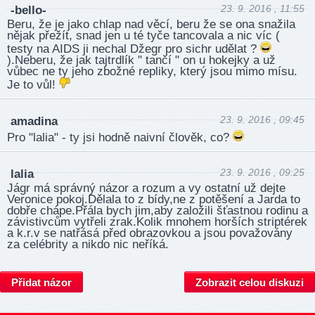
23. 9. 2016 , 11:55
-bello-
Beru, že je jako chlap nad věcí, beru že se ona snažila
nějak přežít, snad jen u té tyče tancovala a nic víc (
testy na AIDS ji nechal Džegr pro sichr udělat ?
).Neberu, že jak tajtrdlík " tančí " on u hokejky a už
vůbec ne ty jeho zbožné repliky, který jsou mimo mísu.
Je to vůl!
23. 9. 2016 , 09:45
amadina
Pro "lalia" - ty jsi hodně naivní člověk, co?
23. 9. 2016 , 09:25
lalia
Jágr má správný názor a rozum a vy ostatní už dejte
Veronice pokoj.Dělala to z bídy,ne z potěšení a Jarda to
dobře chápe.Přála bych jim,aby založili šťastnou rodinu a
závistivcům vytřeli zrak.Kolik mnohem horších striptérek
a k.r.v se natřásá před obrazovkou a jsou považovány
za celébrity a nikdo nic neříká.
Přidat názor
Zobrazit celou diskuzi