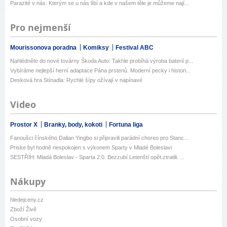
Parazité v nás: Kterým se u nás líbí a kde v našem těle je můžeme nají...
Pro nejmenší
Mourissonova poradna
Komiksy
Festival ABC
Nahlédněte do nové továrny Škoda Auto: Takhle probíhá výroba baterií p...
Vybíráme nejlepší herní adaptace Pána prstenů. Moderní pecky i histori...
Desková hra Stínadla: Rychlé šípy ožívají v napínavé
Video
Prostor X
Branky, body, kokoti
Fortuna liga
Fanoušci čínského Dalian Yingbo si připravili parádní choreo pro Stanc...
Priske byl hodně nespokojen s výkonem Sparty v Mladé Boleslavi
SESTŘIH: Mladá Boleslav - Sparta 2:0. Bezzubí Letenští opět ztratili. ...
Nákupy
hledejceny.cz
Zboží Živě
Osobní vozy