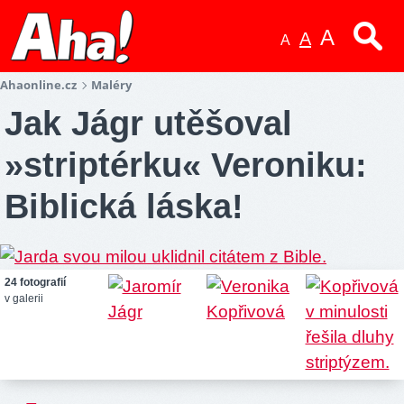
A
A
A
Ahaonline.cz
Maléry
Jak Jágr utěšoval
»striptérku« Veroniku:
Biblická láska!
24 fotografií
v galerii