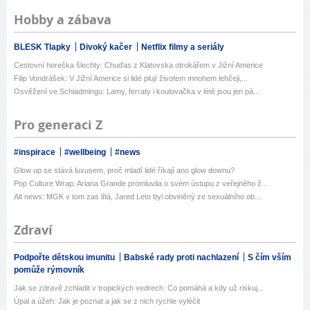
Hobby a zábava
BLESK Tlapky
Divoký kačer
Netflix filmy a seriály
Cestovní horečka šlechty: Chuďas z Klatovska otrokářem v Jižní Americe
Filip Vondrášek: V Jižní Americe si lidé plují životem mnohem lehčeji,...
Osvěžení ve Schladmingu: Lamy, ferraty i koulovačka v létě jsou jen pá...
Pro generaci Z
#inspirace
#wellbeing
#news
Glow up se stává luxusem, proč mladí lidé říkají ano glow downu?
Pop Culture Wrap: Ariana Grande promluvila o svém ústupu z veřejného ž...
Alt news: MGK v tom zas lítá, Jared Leto byl obviněný ze sexuálního ob...
Zdraví
Podpořte dětskou imunitu
Babské rady proti nachlazení
S čím vším
pomůže rýmovník
Jak se zdravě zchladit v tropických vedrech: Co pomáhá a kdy už riskuj...
Úpal a úžeh: Jak je poznat a jak se z nich rychle vyléčit