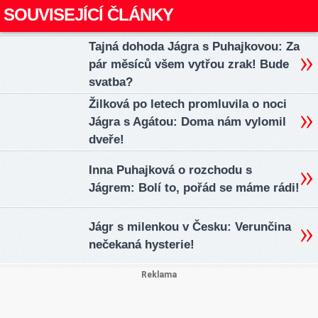
SOUVISEJÍCÍ ČLÁNKY
Tajná dohoda Jágra s Puhajkovou: Za
pár měsíců všem vytřou zrak! Bude
svatba?
Žilková po letech promluvila o noci
Jágra s Agátou: Doma nám vylomil
dveře!
Inna Puhajková o rozchodu s
Jágrem: Bolí to, pořád se máme rádi!
Jágr s milenkou v Česku: Verunčina
nečekaná hysterie!