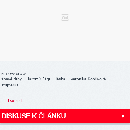
KLÍČOVÁ SLOVA:
žhavé drby
Jaromír Jágr
láska
Veronika Kopřivová
striptérka
.
Tweet
DISKUSE K ČLÁNKU