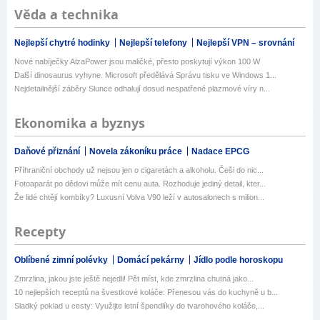
Věda a technika
Nejlepší chytré hodinky
Nejlepší telefony
Nejlepší VPN – srovnání
Nové nabíječky AlzaPower jsou maličké, přesto poskytují výkon 100 W
Další dinosaurus vyhyne. Microsoft předělává Správu tisku ve Windows 1...
Nejdetailnější záběry Slunce odhalují dosud nespatřené plazmové víry n...
Ekonomika a byznys
Daňové přiznání
Novela zákoníku práce
Nadace EPCG
Příhraniční obchody už nejsou jen o cigaretách a alkoholu. Češi do nic...
Fotoaparát po dědovi může mít cenu auta. Rozhoduje jediný detail, kter...
Že lidé chtějí kombíky? Luxusní Volva V90 leží v autosalonech s milion...
Recepty
Oblíbené zimní polévky
Domácí pekárny
Jídlo podle horoskopu
Zmrzlina, jakou jste ještě nejedli! Pět míst, kde zmrzlina chutná jako...
10 nejlepších receptů na švestkové koláče: Přenesou vás do kuchyně u b...
Sladký poklad u cesty: Využijte letní špendlíky do tvarohového koláče,...