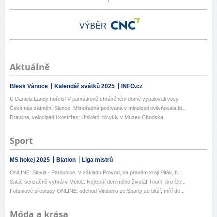
VÝBĚR
Aktuálně
Blesk Vánoce
Kalendář svátků 2025
INFO.cz
U Daniela Landy hořelo! V památkově chráněném domě vypalovali vosy
Čeká nás zatmění Slunce. Mimořádná podívaná v minulosti ovlivňovala bi...
Draisina, velocipéd i kostitřas: Unikátní bicykly v Muzeu Chodska
Sport
MS hokej 2025
Biatlon
Liga mistrů
ONLINE: Slavia - Pardubice. V základu Provod, na pravém kraji Piták, h...
Salač senzačně vyhrál v Moto2: Nejlepší den mého života! Triumf pro Če...
Fotbalové přestupy ONLINE: odchod Vindahla ze Sparty se blíží, míří do...
Móda a krása