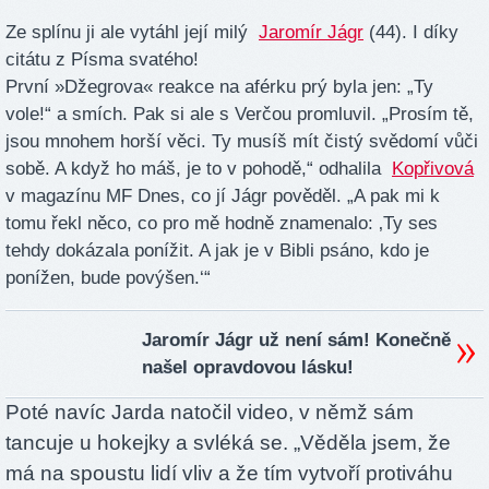
Ze splínu ji ale vytáhl její milý
Jaromír Jágr
(44). I díky
citátu z Písma svatého!
První »Džegrova« reakce na aférku prý byla jen: „Ty
vole!“ a smích. Pak si ale s Verčou promluvil. „Prosím tě,
jsou mnohem horší věci. Ty musíš mít čistý svědomí vůči
sobě. A když ho máš, je to v pohodě,“ odhalila
Kopřivová
v magazínu MF Dnes, co jí Jágr pověděl. „A pak mi k
tomu řekl něco, co pro mě hodně znamenalo: ‚Ty ses
tehdy dokázala ponížit. A jak je v Bibli psáno, kdo je
ponížen, bude povýšen.‘“
Jaromír Jágr už není sám! Konečně
našel opravdovou lásku!
Poté navíc Jarda natočil video, v němž sám
tancuje u hokejky a svléká se. „Věděla jsem, že
má na spoustu lidí vliv a že tím vytvoří protiváhu