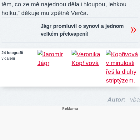
těm, co ze mě najednou dělali hloupou, lehkou
holku,“ děkuje mu zpětně Verča.
Jágr promluvil o synovi a jednom
velkém překvapení!
24 fotografií
v galerii
Autor:
vba