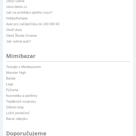
Zboží Dáma
zbozi.blesk.cz
Jak na prohlídku ojetého vozu?
HobbyKompas
Auto pro začátečníka do 100 000 Kč
Zboží Auto
Ojetá Škoda Octavia
Jak vybrat auto?
Mimibazar
Testujte s Mimibazarem
Monster High
Barbie
Lego
Pyžama
Kosmetika a parfémy
Teplákové soupravy
Dětské boty
Ložní povlečení
Bazar nábytku
Doporučujeme