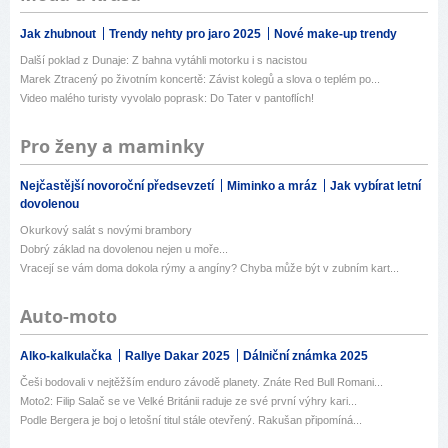
Jak zhubnout
Trendy nehty pro jaro 2025
Nové make-up trendy
Další poklad z Dunaje: Z bahna vytáhli motorku i s nacistou
Marek Ztracený po životním koncertě: Závist kolegů a slova o teplém po...
Video malého turisty vyvolalo poprask: Do Tater v pantoflích!
Pro ženy a maminky
Nejčastější novoroční předsevzetí
Miminko a mráz
Jak vybírat letní
dovolenou
Okurkový salát s novými brambory
Dobrý základ na dovolenou nejen u moře...
Vracejí se vám doma dokola rýmy a angíny? Chyba může být v zubním kart...
Auto-moto
Alko-kalkulačka
Rallye Dakar 2025
Dálniční známka 2025
Češi bodovali v nejtěžším enduro závodě planety. Znáte Red Bull Romani...
Moto2: Filip Salač se ve Velké Británii raduje ze své první výhry kari...
Podle Bergera je boj o letošní titul stále otevřený. Rakušan připomíná...