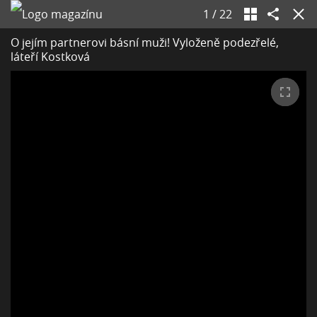
1
/
22
O jejím partnerovi básní muži! Vyloženě podezřelé,
láteří Kostková