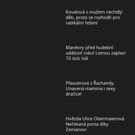
Kovalová s mužem nechtějí
děti, proto se rozhodli pro
radikální řešení
Manévry před hudební
událostí roku! Letnou zaplaví
70 tisíc lidí
Pfauserová z Řachandy:
Unavená mamina i sexy
dračice!
Hvězda Ulice Obermaierová:
Nečekaná pocta díky
Zemanovi