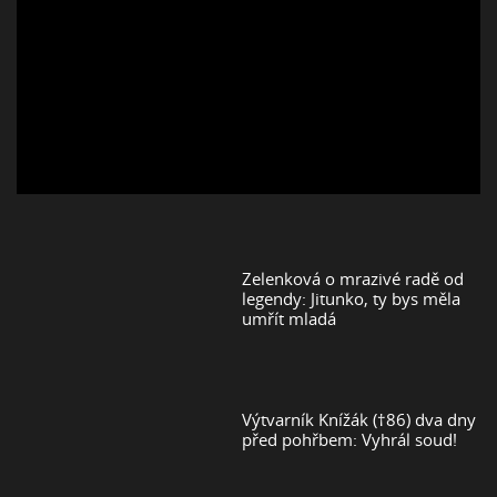
Zelenková o mrazivé radě od
legendy: Jitunko, ty bys měla
umřít mladá
Výtvarník Knížák (†86) dva dny
před pohřbem: Vyhrál soud!