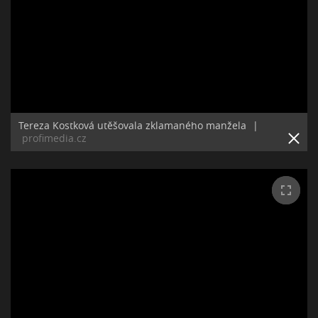
Tereza Kostková utěšovala zklamaného manžela
|
profimedia.cz