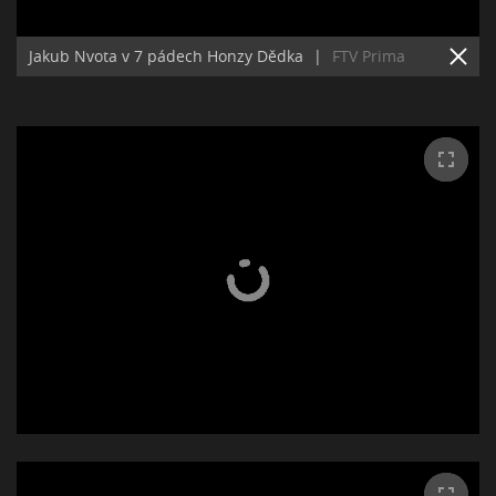
Jakub Nvota v 7 pádech Honzy Dědka
|
FTV Prima