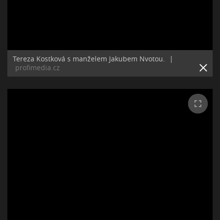
Tereza Kostková s manželem Jakubem Nvotou.
|
profimedia.cz