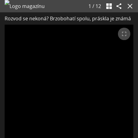
1
/
12
Rozvod se nekoná? Brzobohatí spolu, práskla je známá