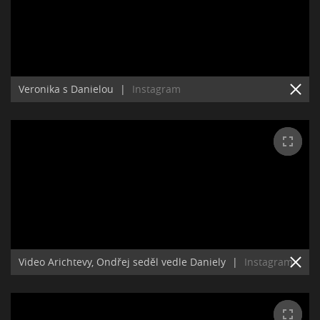
Veronika s Danielou
|
Instagram
Video Arichtevy, Ondřej seděl vedle Daniely
|
Instagram