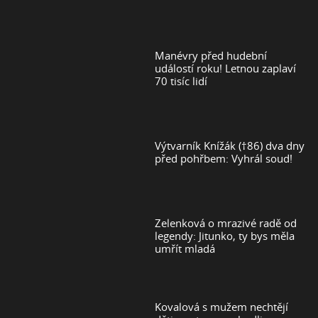
Manévry před hudební
událostí roku! Letnou zaplaví
70 tisíc lidí
Výtvarník Knížák (†86) dva dny
před pohřbem: Vyhrál soud!
Zelenková o mrazivé radě od
legendy: Jitunko, ty bys měla
umřít mladá
Kovalová s mužem nechtějí