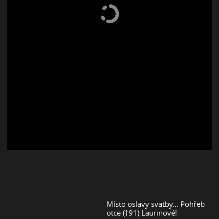
Místo oslavy svatby... Pohřeb
otce (†91) Laurinové!