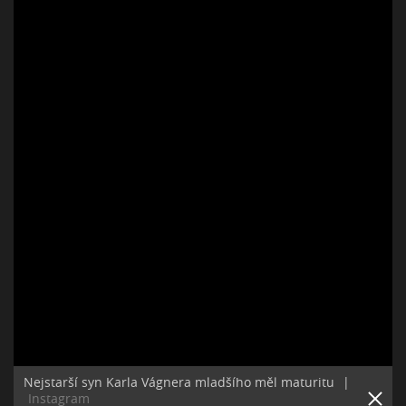
Nejstarší syn Karla Vágnera mladšího měl maturitu
|
Instagram