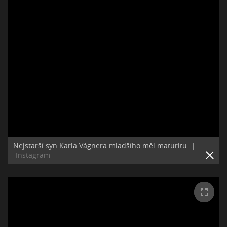
Nejstarší syn Karla Vágnera mladšího měl maturitu
|
Instagram