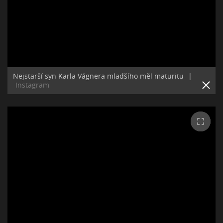
Nejstarší syn Karla Vágnera mladšího měl maturitu
|
Instagram