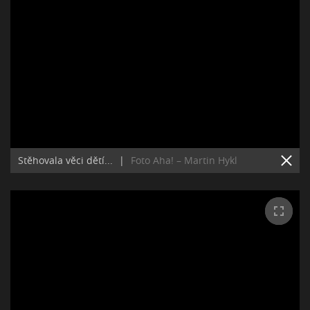
Stěhovala věci dětí...
|
Foto Aha! – Martin Hykl