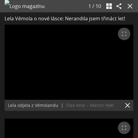
1
/
10
Lela Vémola o nové lásce: Nerandila jsem třináct let!
Lela odjela z Vémolandu
|
Foto Aha! – Martin Hykl