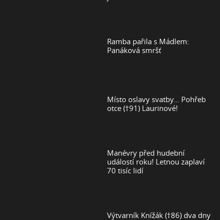
Ramba pařila s Mádlem:
Panáková smršť
Místo oslavy svatby... Pohřeb
otce (†91) Laurinové!
Manévry před hudební
událostí roku! Letnou zaplaví
70 tisíc lidí
Výtvarník Knížák (†86) dva dny