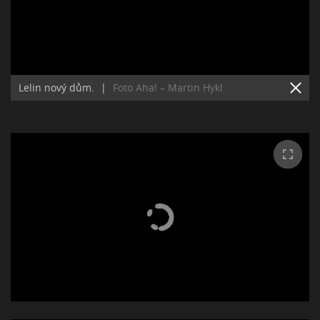
Lelin nový dům.
|
Foto Aha! – Martin Hykl