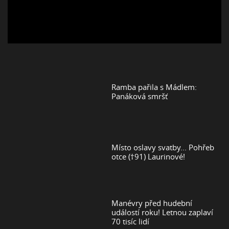
Ramba pařila s Mádlem:
Panáková smršť
Místo oslavy svatby... Pohřeb
otce (†91) Laurinové!
Manévry před hudební
událostí roku! Letnou zaplaví
70 tisíc lidí