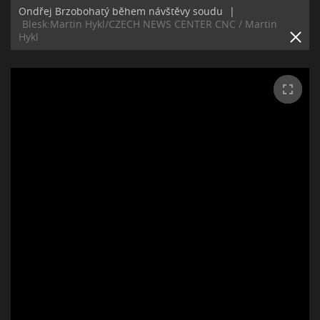
Ondřej Brzobohatý během návštěvy soudu
|
Blesk:Martin Hykl/CZECH NEWS CENTER CNC / Martin
Hykl