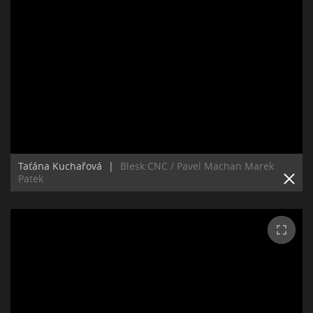
Taťána Kuchařová
|
Blesk:CNC / Pavel Machan Marek
Patek