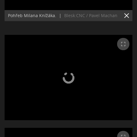
Pohřeb Milana Knížáka.
|
Blesk:CNC / Pavel Machan