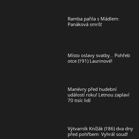
Ramba pařila s Mádlem:
Panáková smršť
Místo oslavy svatby... Pohřeb
otce (†91) Laurinové!
Manévry před hudební
událostí roku! Letnou zaplaví
70 tisíc lidí
Výtvarník Knížák (†86) dva dny
před pohřbem: Vyhrál soud!