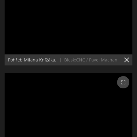
Pohřeb Milana Knížáka.
|
Blesk:CNC / Pavel Machan