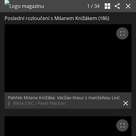
1
/
34
Poslední rozloučení s Milanem Knížákem (†86)
Pohřeb Milana Knížáka: Vácůav Klaus s manželkou Livií.
|
Blesk:CNC / Pavel Machan