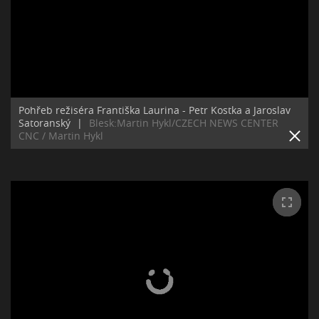
Pohřeb režiséra Františka Laurina - Petr Kostka a Jaroslav
Satoranský
|
Blesk:Martin Hykl/CZECH NEWS CENTER
CNC / Martin Hykl