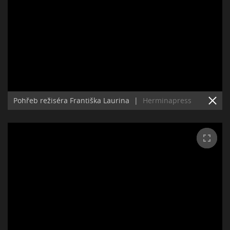
Pohřeb režiséra Františka Laurina
|
Herminapress