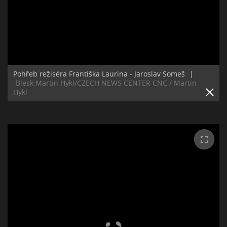
Pohřeb režiséra Františka Laurina - Jaroslav Someš
|
Blesk:Martin Hykl/CZECH NEWS CENTER CNC / Martin
Hykl