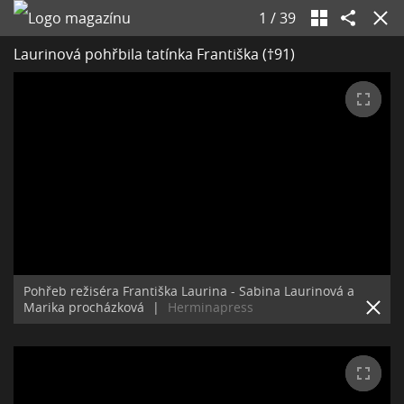
1
/
39
Laurinová pohřbila tatínka Františka (†91)
Pohřeb režiséra Františka Laurina - Sabina Laurinová a
Marika procházková
|
Herminapress