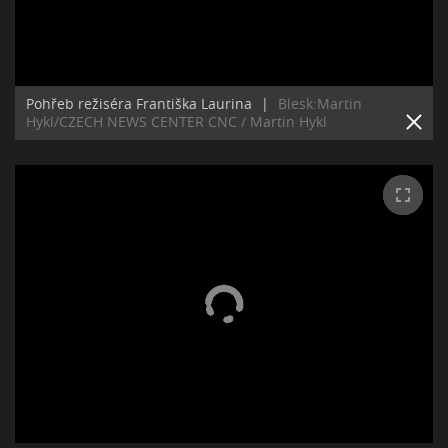
Pohřeb režiséra Františka Laurina
|
Blesk:Martin
Hykl/CZECH NEWS CENTER CNC / Martin Hykl