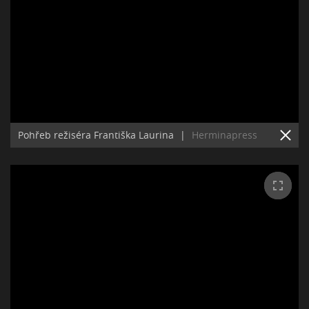
Pohřeb režiséra Františka Laurina
|
Herminapress