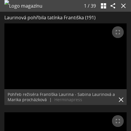
1
/
39
Laurinová pohřbila tatínka Františka (†91)
Pohřeb režiséra Františka Laurina - Sabina Laurinová a
Marika procházková
|
Herminapress