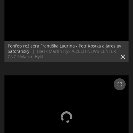
Pohřeb režiséra Františka Laurina - Petr Kostka a Jaroslav
Satoranský
|
Blesk:Martin Hykl/CZECH NEWS CENTER
CNC / Martin Hykl