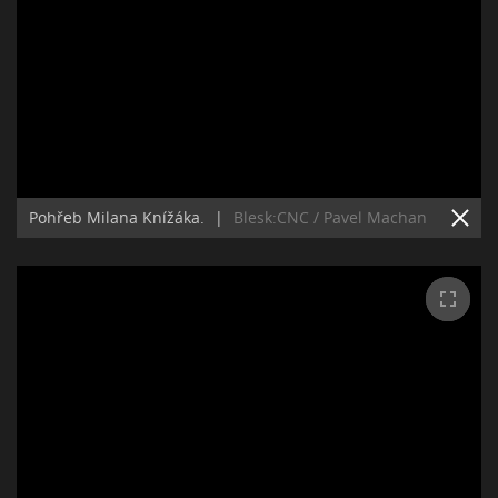
Pohřeb Milana Knížáka.
|
Blesk:CNC / Pavel Machan