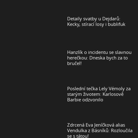
Detaily svatby u Dejdarů:
Kecky, stírací losy i bublifuk
Hanzlík o incidentu se slavnou
herečkou: Dneska bych za to
bručel!
Poslední tečka Lely Vémoly za
starým životem: Karlosově
Barbie odzvonilo
Zdrcená Eva Jeníčková alias
Vendulka z Básníků: Rozloučila
se s tátou!