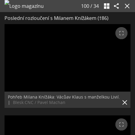
100
/
34
Poslední rozloučení s Milanem Knížákem (†86)
Pohřeb Milana Knížáka: Vácůav Klaus s manželkou Livií.
|
Blesk:CNC / Pavel Machan