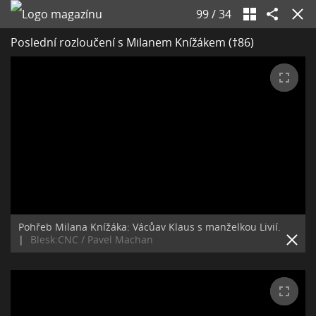
99
/
34
Poslední rozloučení s Milanem Knížákem (†86)
Pohřeb Milana Knížáka: Vácůav Klaus s manželkou Livií.
|
Blesk:CNC / Pavel Machan