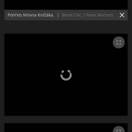
Pohřeb Milana Knížáka.
|
Blesk:CNC / Pavel Machan