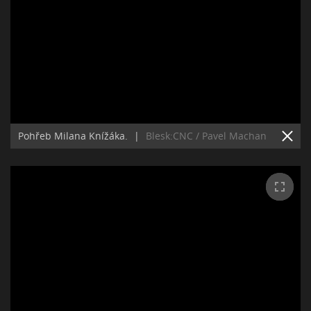
Pohřeb Milana Knížáka.
|
Blesk:CNC / Pavel Machan