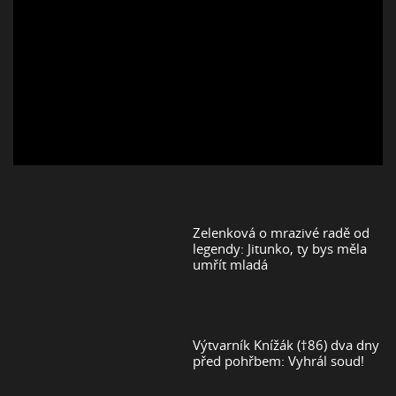
Zelenková o mrazivé radě od
legendy: Jitunko, ty bys měla
umřít mladá
Výtvarník Knížák (†86) dva dny
před pohřbem: Vyhrál soud!