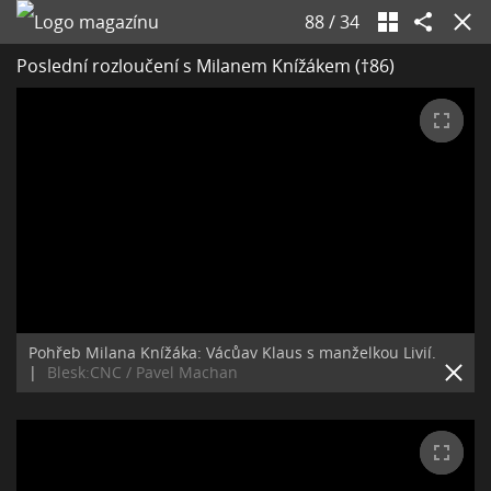
88
/
34
Poslední rozloučení s Milanem Knížákem (†86)
Pohřeb Milana Knížáka: Vácůav Klaus s manželkou Livií.
|
Blesk:CNC / Pavel Machan