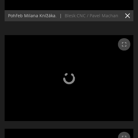
Pohřeb Milana Knížáka.
|
Blesk:CNC / Pavel Machan