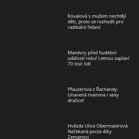
Kovalová s mužem nechtějí
děti, proto se rozhodli pro
radikální řešení
Manévry před hudební
událostí roku! Letnou zaplaví
70 tisíc lidí
Pfauserová z Řachandy:
Unavená mamina i sexy
dračice!
Hvězda Ulice Obermaierová:
Nečekaná pocta díky
Zemanovi