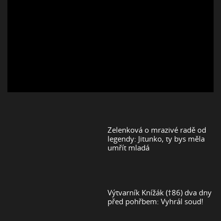
Zelenková o mrazivé radě od
legendy: Jitunko, ty bys měla
umřít mladá
Výtvarník Knížák (†86) dva dny
před pohřbem: Vyhrál soud!