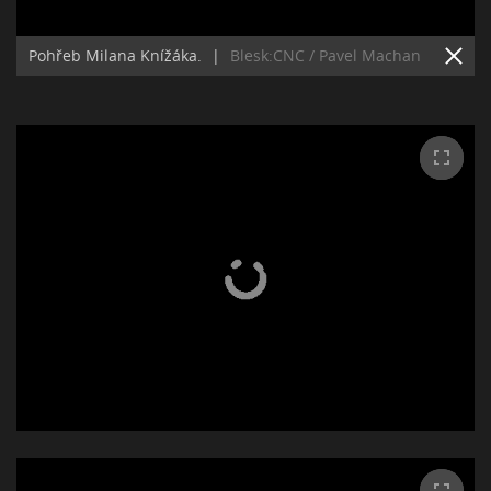
Pohřeb Milana Knížáka.
|
Blesk:CNC / Pavel Machan