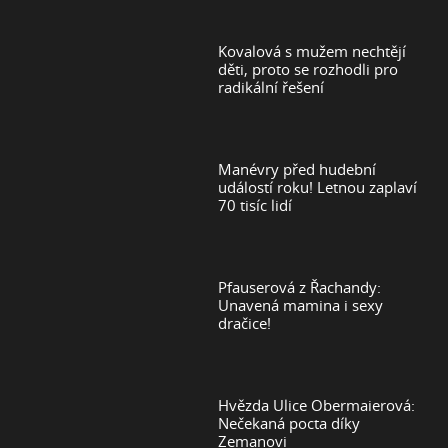
Kovalová s mužem nechtějí
děti, proto se rozhodli pro
radikální řešení
Manévry před hudební
událostí roku! Letnou zaplaví
70 tisíc lidí
Pfauserová z Řachandy:
Unavená mamina i sexy
dračice!
Hvězda Ulice Obermaierová:
Nečekaná pocta díky
Zemanovi