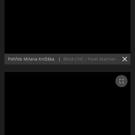
Pohřeb Milana Knížáka.
|
Blesk:CNC / Pavel Machan