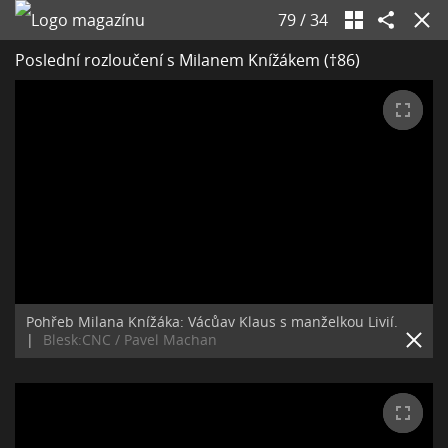
79
/
34
Poslední rozloučení s Milanem Knížákem (†86)
Pohřeb Milana Knížáka: Vácůav Klaus s manželkou Livií.
|
Blesk:CNC / Pavel Machan