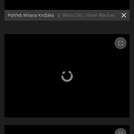
Pohřeb Milana Knížáka.
|
Blesk:CNC / Pavel Machan