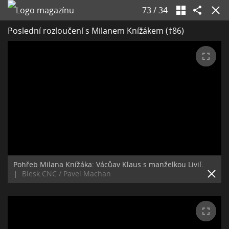
73
/
34
Poslední rozloučení s Milanem Knížákem (†86)
Pohřeb Milana Knížáka: Vácůav Klaus s manželkou Livií.
|
Blesk:CNC / Pavel Machan