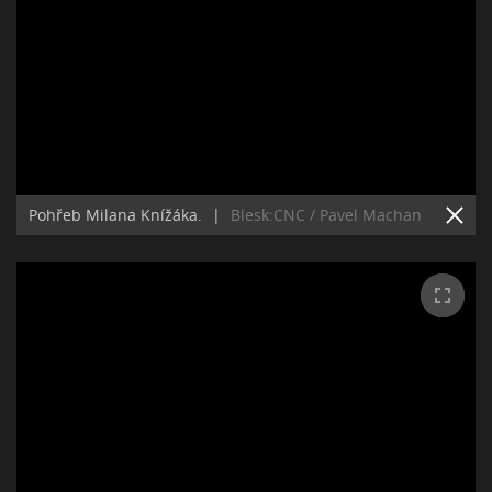
Pohřeb Milana Knížáka.
|
Blesk:CNC / Pavel Machan