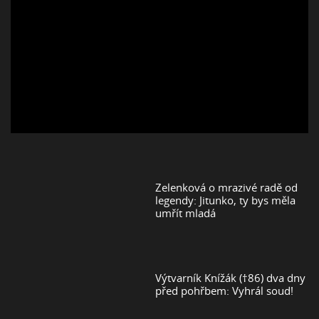
Zelenková o mrazivé radě od
legendy: Jitunko, ty bys měla
umřít mladá
Výtvarník Knížák (†86) dva dny
před pohřbem: Vyhrál soud!