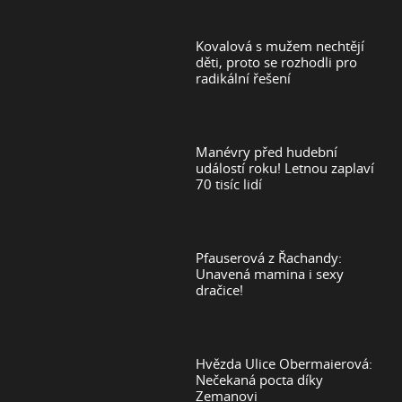
Kovalová s mužem nechtějí
děti, proto se rozhodli pro
radikální řešení
Manévry před hudební
událostí roku! Letnou zaplaví
70 tisíc lidí
Pfauserová z Řachandy:
Unavená mamina i sexy
dračice!
Hvězda Ulice Obermaierová:
Nečekaná pocta díky
Zemanovi