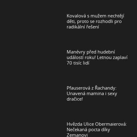
Kovalová s mužem nechtějí
děti, proto se rozhodli pro
radikální řešení
Manévry před hudební
událostí roku! Letnou zaplaví
70 tisíc lidí
Pfauserová z Řachandy:
Unavená mamina i sexy
dračice!
Hvězda Ulice Obermaierová:
Nečekaná pocta díky
Zemanovi