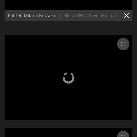
Pohřeb Milana Knížáka.
|
Blesk:CNC / Pavel Machan