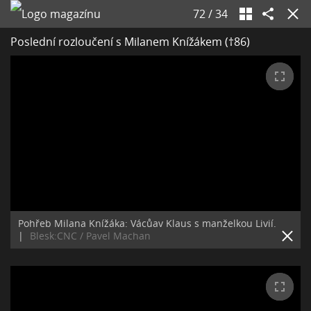
72
/
34
Poslední rozloučení s Milanem Knížákem (†86)
Pohřeb Milana Knížáka: Vácůav Klaus s manželkou Livií.
|
Blesk:CNC / Pavel Machan