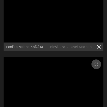
Pohřeb Milana Knížáka.
|
Blesk:CNC / Pavel Machan