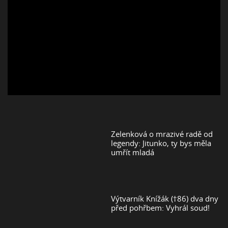
Zelenková o mrazivé radě od
legendy: Jitunko, ty bys měla
umřít mladá
Výtvarník Knížák (†86) dva dny
před pohřbem: Vyhrál soud!