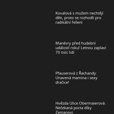
Kovalová s mužem nechtějí
děti, proto se rozhodli pro
radikální řešení
Manévry před hudební
událostí roku! Letnou zaplaví
70 tisíc lidí
Pfauserová z Řachandy:
Unavená mamina i sexy
dračice!
Hvězda Ulice Obermaierová:
Nečekaná pocta díky
Zemanovi