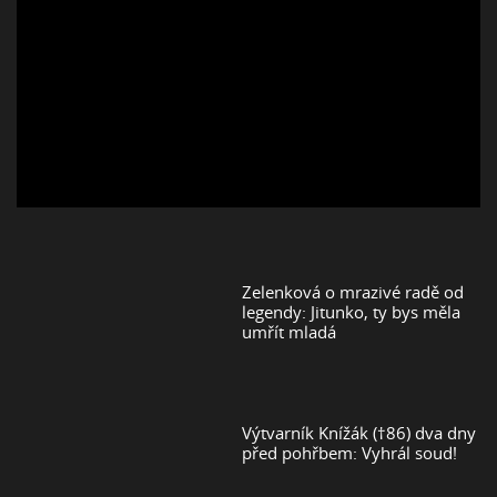
Zelenková o mrazivé radě od
legendy: Jitunko, ty bys měla
umřít mladá
Výtvarník Knížák (†86) dva dny
před pohřbem: Vyhrál soud!