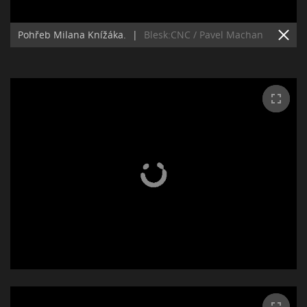
Pohřeb Milana Knížáka.
|
Blesk:CNC / Pavel Machan