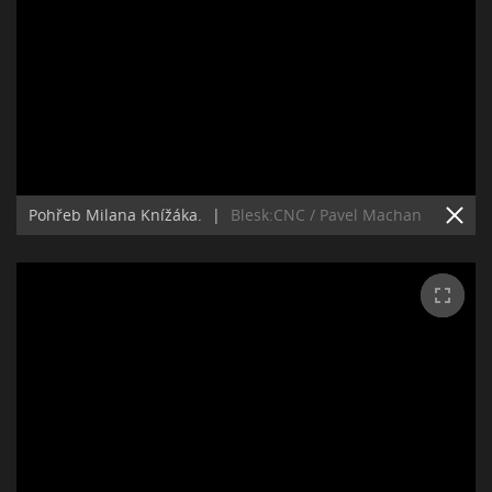
Pohřeb Milana Knížáka.
|
Blesk:CNC / Pavel Machan