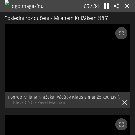
65
/
34
Poslední rozloučení s Milanem Knížákem (†86)
Pohřeb Milana Knížáka: Vácůav Klaus s manželkou Livií.
|
Blesk:CNC / Pavel Machan