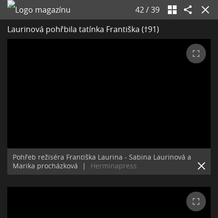
42
/
39
Laurinová pohřbila tatínka Františka (†91)
Pohřeb režiséra Františka Laurina - Sabina Laurinová a
Marika procházková
|
Herminapress