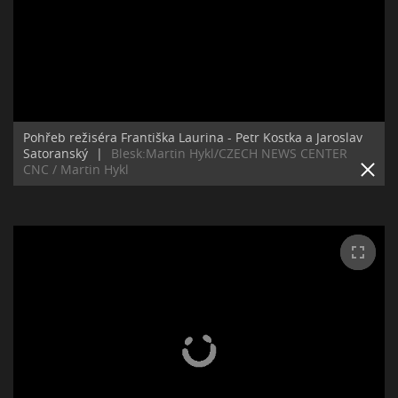
Pohřeb režiséra Františka Laurina - Petr Kostka a Jaroslav
Satoranský
|
Blesk:Martin Hykl/CZECH NEWS CENTER
CNC / Martin Hykl