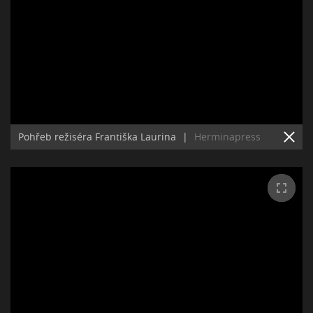
Pohřeb režiséra Františka Laurina
|
Herminapress