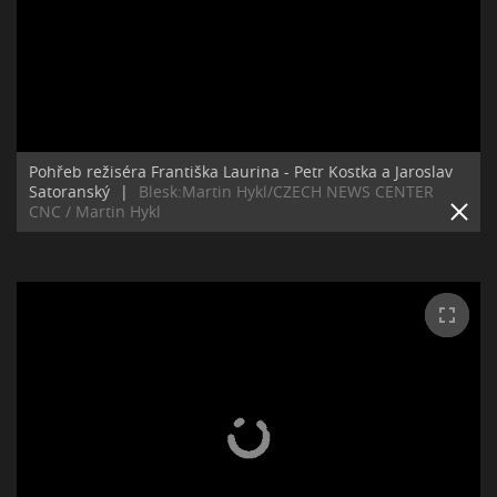
Pohřeb režiséra Františka Laurina - Petr Kostka a Jaroslav
Satoranský
|
Blesk:Martin Hykl/CZECH NEWS CENTER
CNC / Martin Hykl