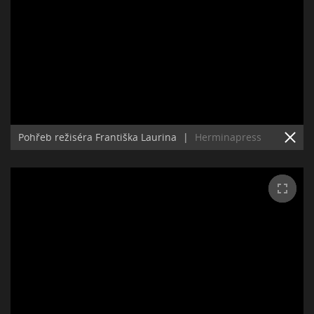
Pohřeb režiséra Františka Laurina
|
Herminapress