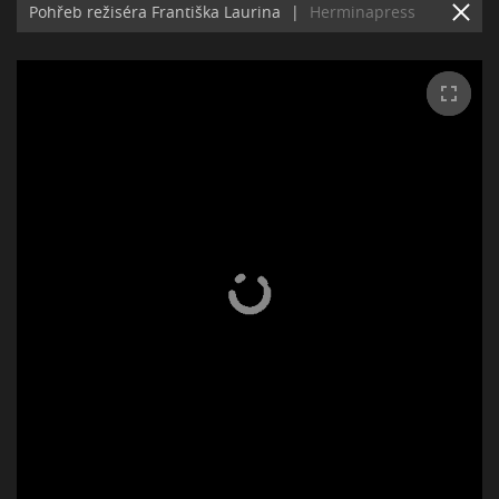
Pohřeb režiséra Františka Laurina
|
Herminapress