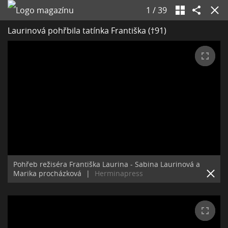
1
/
39
Laurinová pohřbila tatínka Františka (†91)
Pohřeb režiséra Františka Laurina - Sabina Laurinová a
Marika procházková
|
Herminapress