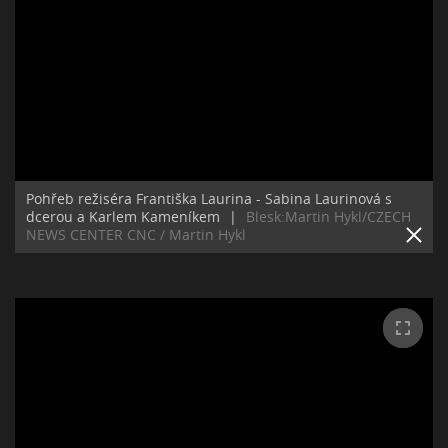
Pohřeb režiséra Františka Laurina - Sabina Laurinová s
dcerou a Karlem Kameníkem
|
Blesk:Martin Hykl/CZECH
NEWS CENTER CNC / Martin Hykl