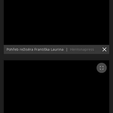
Pohřeb režiséra Františka Laurina
|
Herminapress