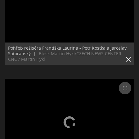
Pohřeb režiséra Františka Laurina - Petr Kostka a Jaroslav
Satoranský
|
Blesk:Martin Hykl/CZECH NEWS CENTER
CNC / Martin Hykl