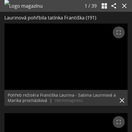
1
/
39
Laurinová pohřbila tatínka Františka (†91)
Pohřeb režiséra Františka Laurina - Sabina Laurinová a
Marika procházková
|
Herminapress