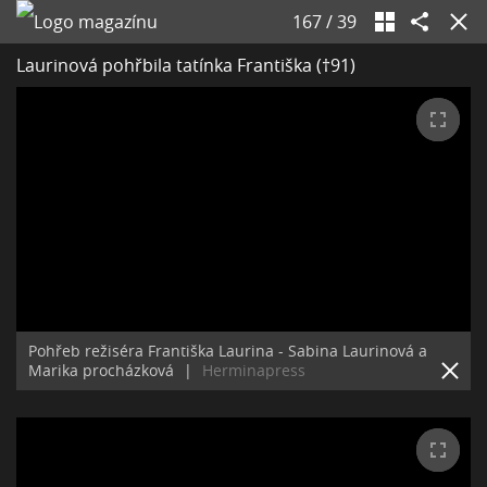
167
/
39
Laurinová pohřbila tatínka Františka (†91)
Pohřeb režiséra Františka Laurina - Sabina Laurinová a
Marika procházková
|
Herminapress