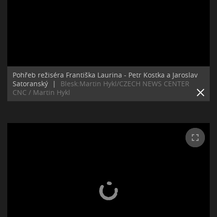
Pohřeb režiséra Františka Laurina - Petr Kostka a Jaroslav
Satoranský
|
Blesk:Martin Hykl/CZECH NEWS CENTER
CNC / Martin Hykl