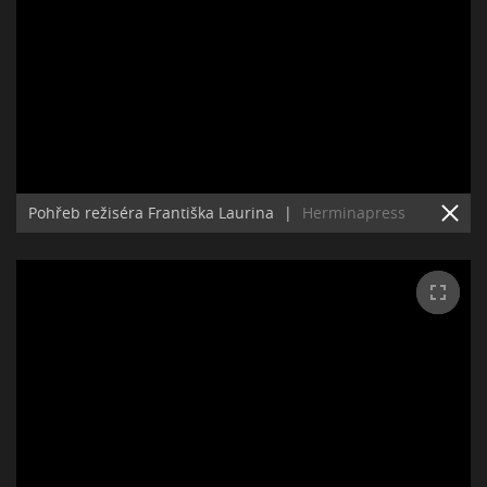
Pohřeb režiséra Františka Laurina
|
Herminapress