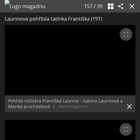
157
/
39
Laurinová pohřbila tatínka Františka (†91)
Pohřeb režiséra Františka Laurina - Sabina Laurinová a
Marika procházková
|
Herminapress