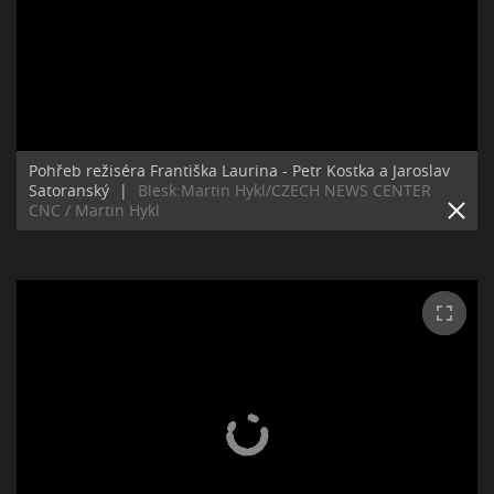
Pohřeb režiséra Františka Laurina - Petr Kostka a Jaroslav
Satoranský
|
Blesk:Martin Hykl/CZECH NEWS CENTER
CNC / Martin Hykl