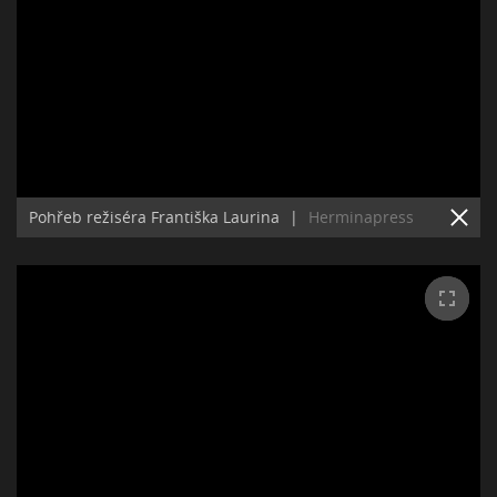
Pohřeb režiséra Františka Laurina
|
Herminapress