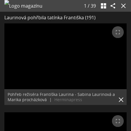
1
/
39
Laurinová pohřbila tatínka Františka (†91)
Pohřeb režiséra Františka Laurina - Sabina Laurinová a
Marika procházková
|
Herminapress