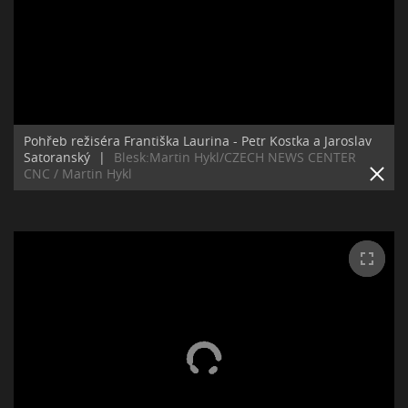
Pohřeb režiséra Františka Laurina - Petr Kostka a Jaroslav
Satoranský
|
Blesk:Martin Hykl/CZECH NEWS CENTER
CNC / Martin Hykl