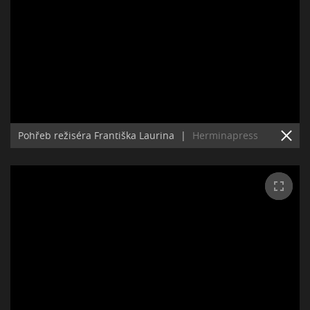
Pohřeb režiséra Františka Laurina
|
Herminapress