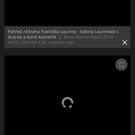
Pohřeb režiséra Františka Laurina - Sabina Laurinová s
dcerou a Karel Kameník
|
Blesk:Martin Hykl/CZECH
NEWS CENTER CNC / Martin Hykl