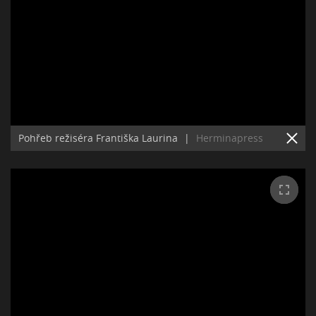
Pohřeb režiséra Františka Laurina
|
Herminapress