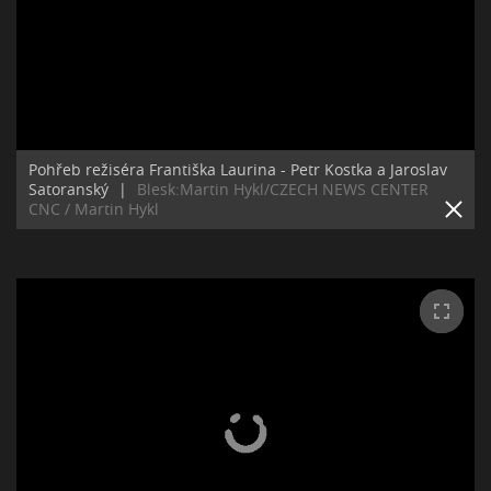
Pohřeb režiséra Františka Laurina - Petr Kostka a Jaroslav
Satoranský
|
Blesk:Martin Hykl/CZECH NEWS CENTER
CNC / Martin Hykl