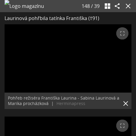
148
/
39
Laurinová pohřbila tatínka Františka (†91)
Pohřeb režiséra Františka Laurina - Sabina Laurinová a
Marika procházková
|
Herminapress