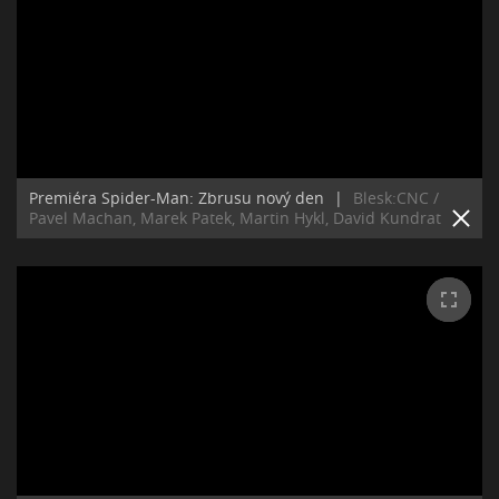
Premiéra Spider-Man: Zbrusu nový den
|
Blesk:CNC /
Pavel Machan, Marek Patek, Martin Hykl, David Kundrat