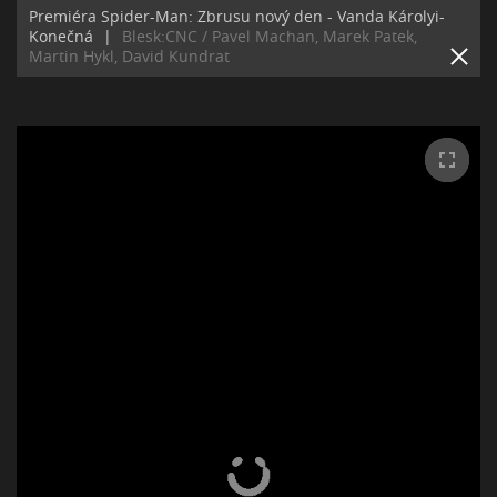
Premiéra Spider-Man: Zbrusu nový den - Vanda Károlyi-
Konečná
|
Blesk:CNC / Pavel Machan, Marek Patek,
Martin Hykl, David Kundrat