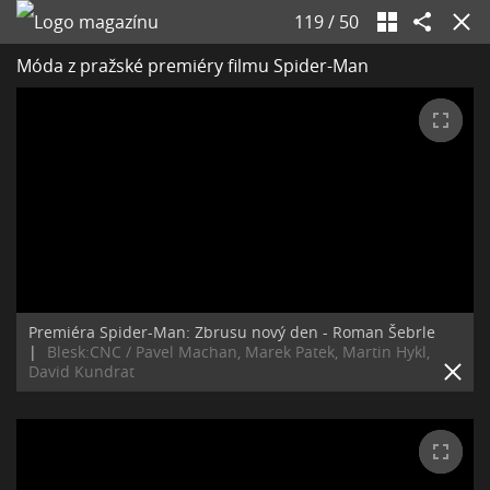
119
/
50
Móda z pražské premiéry filmu Spider-Man
Premiéra Spider-Man: Zbrusu nový den - Roman Šebrle
|
Blesk:CNC / Pavel Machan, Marek Patek, Martin Hykl,
David Kundrat