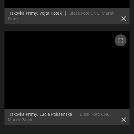
Tiskovka Primy: Vojta Kotek
|
Blesk:Foto CNC: Marek
Pátek
Tiskovka Primy: Lucie Polišenská
|
Blesk:Foto CNC:
Marek Pátek