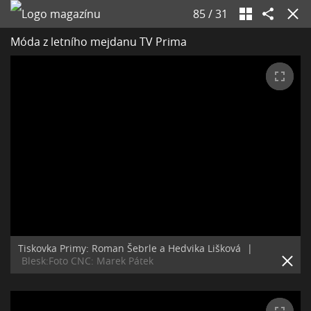
85
/
31
Móda z letního mejdanu TV Prima
Tiskovka Primy: Roman Šebrle a Hedvika Lišková
|
Blesk:Foto CNC: Marek Pátek