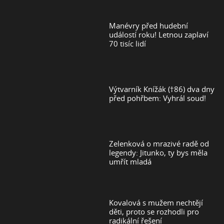
Manévry před hudební
událostí roku! Letnou zaplaví
70 tisíc lidí
Výtvarník Knížák (†86) dva dny
před pohřbem: Vyhrál soud!
Zelenková o mrazivé radě od
legendy: Jitunko, ty bys měla
umřít mladá
Kovalová s mužem nechtějí
děti, proto se rozhodli pro
radikální řešení