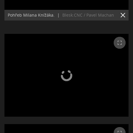
Pohřeb Milana Knížáka.
|
Blesk:CNC / Pavel Machan