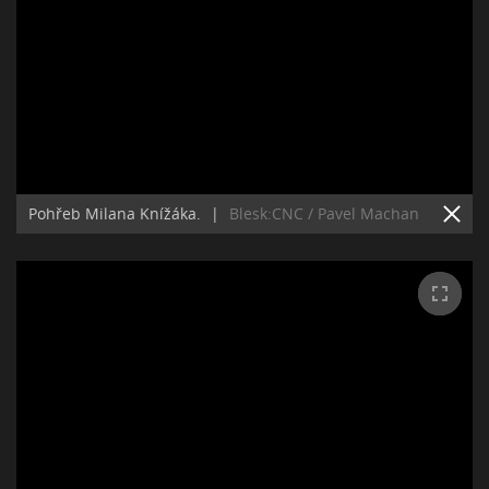
Pohřeb Milana Knížáka.
|
Blesk:CNC / Pavel Machan