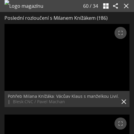
60
/
34
Poslední rozloučení s Milanem Knížákem (†86)
Pohřeb Milana Knížáka: Vácůav Klaus s manželkou Livií.
|
Blesk:CNC / Pavel Machan