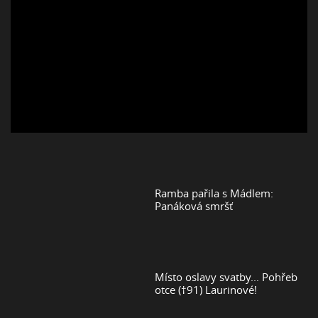
Ramba pařila s Mádlem:
Panáková smršť
Místo oslavy svatby... Pohřeb
otce (†91) Laurinové!