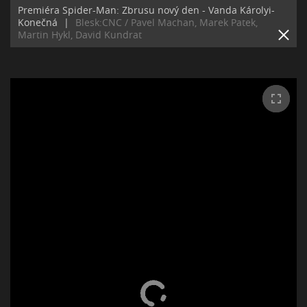
Premiéra Spider-Man: Zbrusu nový den - Vanda Károlyi-
Konečná
|
Blesk:CNC / Pavel Machan, Marek Patek,
Martin Hykl, David Kundrat