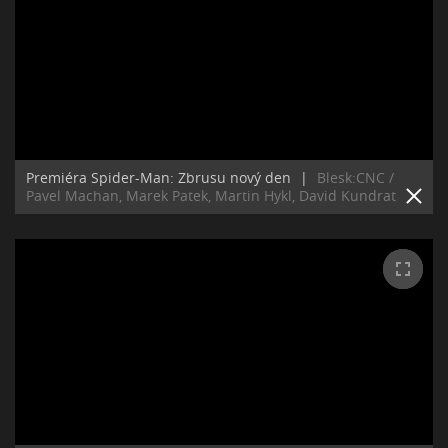
Premiéra Spider-Man: Zbrusu nový den
|
Blesk:CNC /
Pavel Machan, Marek Patek, Martin Hykl, David Kundrat