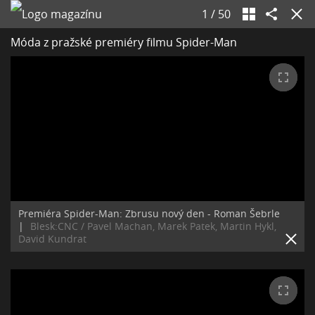
1
/
50
Móda z pražské premiéry filmu Spider-Man
Premiéra Spider-Man: Zbrusu nový den - Roman Šebrle
|
Blesk:CNC / Pavel Machan, Marek Patek, Martin Hykl,
David Kundrat