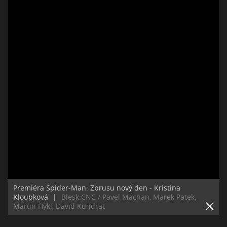
Premiéra Spider-Man: Zbrusu nový den - Kristina
Kloubková
|
Blesk:CNC / Pavel Machan, Marek Patek,
Martin Hykl, David Kundrat