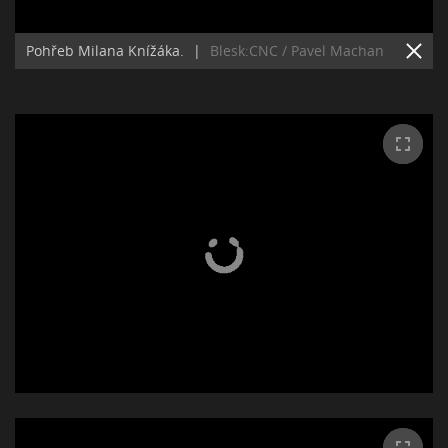
Pohřeb Milana Knížáka.
|
Blesk:CNC / Pavel Machan