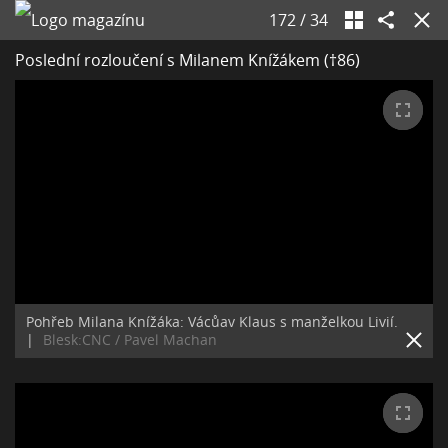
172
/
34
Poslední rozloučení s Milanem Knížákem (†86)
Pohřeb Milana Knížáka: Vácůav Klaus s manželkou Livií.
|
Blesk:CNC / Pavel Machan