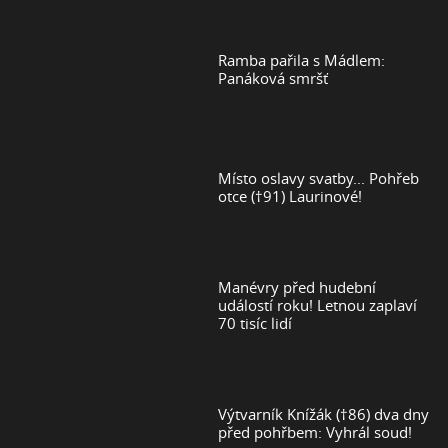
Ramba pařila s Mádlem:
Panáková smršť
Místo oslavy svatby... Pohřeb
otce (†91) Laurinové!
Manévry před hudební
událostí roku! Letnou zaplaví
70 tisíc lidí
Výtvarník Knížák (†86) dva dny
před pohřbem: Vyhrál soud!