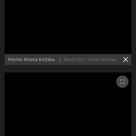
Pohřeb Milana Knížáka.
|
Blesk:CNC / Pavel Machan