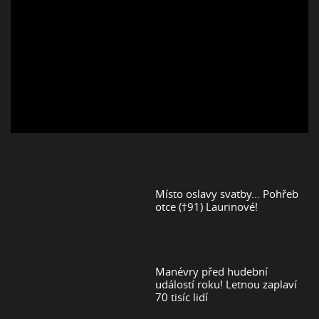
Místo oslavy svatby... Pohřeb
otce (†91) Laurinové!
Manévry před hudební
událostí roku! Letnou zaplaví
70 tisíc lidí