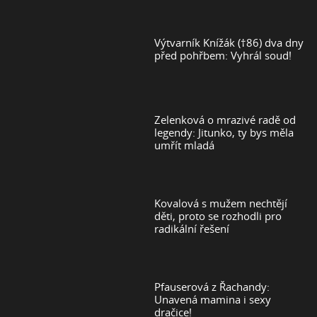
Výtvarník Knížák (†86) dva dny
před pohřbem: Vyhrál soud!
Zelenková o mrazivé radě od
legendy: Jitunko, ty bys měla
umřít mladá
Kovalová s mužem nechtějí
děti, proto se rozhodli pro
radikální řešení
Pfauserová z Řachandy:
Unavená mamina i sexy
dračice!