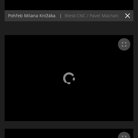
Pohřeb Milana Knížáka.
|
Blesk:CNC / Pavel Machan