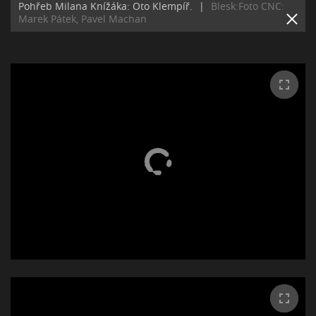
Pohřeb Milana Knížáka: Oto Klempíř.
|
Blesk:Foto CNC:
Marek Pátek, Pavel Machan