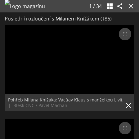
1
/
34
Poslední rozloučení s Milanem Knížákem (†86)
Pohřeb Milana Knížáka: Vácůav Klaus s manželkou Livií.
|
Blesk:CNC / Pavel Machan