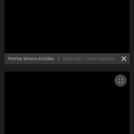
Pohřeb Milana Knížáka.
|
Blesk:CNC / Pavel Machan