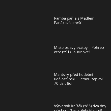
Ramba pařila s Mádlem:
Panáková smršť
Místo oslavy svatby... Pohřeb
otce (†91) Laurinové!
Manévry před hudební
událostí roku! Letnou zaplaví
70 tisíc lidí
Výtvarník Knížák (†86) dva dny
před pohřbem: Vyhrál soud!