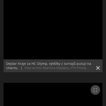
Dejdar hraje za HC Olymp, výtěžky z turnajů putují na
charitu.
|
Foto archiv Martina Dejdara, FTV Prima