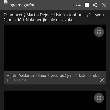
1
/
4
Osamocený Martin Dejdar: Usíná s touhou slyšet svou
ženu a děti. Nakonec jim ale nezavolá…
Martin Dejdar s rodinou, kterou vídá jen párkrát do roka.
|
FTV Prima