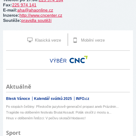
Fax
:
225 974 141
E-mail
:
aha@ahaonline.cz
Inzerce
:
http://www.cncenter.cz
Soutěže
:
pravidla soutěží
Klasická verze
Mobilní verze
VÝBĚR
Aktuálně
Blesk Vánoce
Kalendář svátků 2025
INFO.cz
Po stopách češtiny: Přeskočte jazykově-generační propast aneb Prázdnin...
Tragédie na oblíbeném festivalu Brutal Assault: Polák skočil z mostu a...
Hnus v oblíbeném řetězci: V pečivu skotačil hlodavec!
Sport