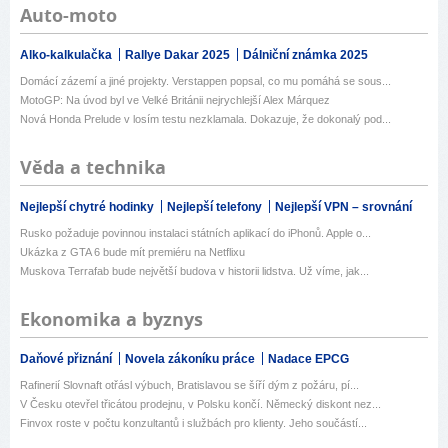
Auto-moto
Alko-kalkulačka
Rallye Dakar 2025
Dálniční známka 2025
Domácí zázemí a jiné projekty. Verstappen popsal, co mu pomáhá se sous...
MotoGP: Na úvod byl ve Velké Británii nejrychlejší Alex Márquez
Nová Honda Prelude v losím testu nezklamala. Dokazuje, že dokonalý pod...
Věda a technika
Nejlepší chytré hodinky
Nejlepší telefony
Nejlepší VPN – srovnání
Rusko požaduje povinnou instalaci státních aplikací do iPhonů. Apple o...
Ukázka z GTA 6 bude mít premiéru na Netflixu
Muskova Terrafab bude největší budova v historii lidstva. Už víme, jak...
Ekonomika a byznys
Daňové přiznání
Novela zákoníku práce
Nadace EPCG
Rafinerií Slovnaft otřásl výbuch, Bratislavou se šíří dým z požáru, pí...
V Česku otevřel třicátou prodejnu, v Polsku končí. Německý diskont nez...
Finvox roste v počtu konzultantů i službách pro klienty. Jeho součástí...