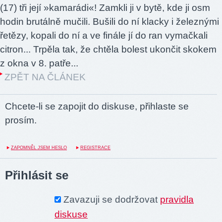
(17) tři její »kamarádi«! Zamkli ji v bytě, kde ji osm
hodin brutálně mučili. Bušili do ní klacky i železnými
řetězy, kopali do ní a ve finále jí do ran vymačkali
citron... Trpěla tak, že chtěla bolest ukončit skokem
z okna v 8. patře...
ZPĚT NA ČLÁNEK
Chcete-li se zapojit do diskuse, přihlaste se
prosím.
ZAPOMNĚL JSEM HESLO
REGISTRACE
Přihlásit se
Zavazuji se dodržovat
pravidla
diskuse