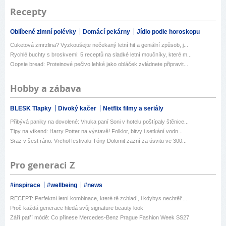
Recepty
Oblíbené zimní polévky
Domácí pekárny
Jídlo podle horoskopu
Cuketová zmrzlina? Vyzkoušejte nečekaný letní hit a geniální způsob, j...
Rychlé buchty s broskvemi: 5 receptů na sladké letní moučníky, které m...
Oopsie bread: Proteinové pečivo lehké jako obláček zvládnete připravit...
Hobby a zábava
BLESK Tlapky
Divoký kačer
Netflix filmy a seriály
Přibývá paniky na dovolené: Vnuka paní Soni v hotelu poštípaly štěnice...
Tipy na víkend: Harry Potter na výstavě! Folklor, bitvy i setkání vodn...
Sraz v šest ráno. Vrchol festivalu Tóny Dolomit zazní za úsvitu ve 300...
Pro generaci Z
#inspirace
#wellbeing
#news
RECEPT: Perfektní letní kombinace, které tě zchladí, i kdybys nechtěl*...
Proč každá generace hledá svůj signature beauty look
Září patří módě: Co přinese Mercedes-Benz Prague Fashion Week SS27