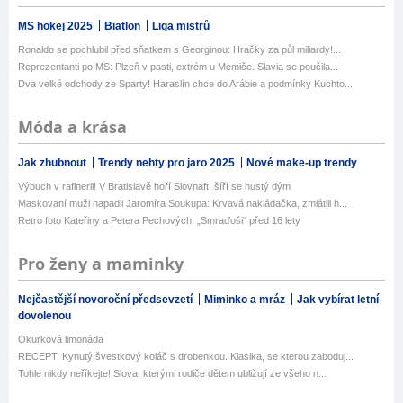
MS hokej 2025
Biatlon
Liga mistrů
Ronaldo se pochlubil před sňatkem s Georginou: Hračky za půl miliardy!...
Reprezentanti po MS: Plzeň v pasti, extrém u Memiče. Slavia se poučila...
Dva velké odchody ze Sparty! Haraslín chce do Arábie a podmínky Kuchto...
Móda a krása
Jak zhubnout
Trendy nehty pro jaro 2025
Nové make-up trendy
Výbuch v rafinerii! V Bratislavě hoří Slovnaft, šíří se hustý dým
Maskovaní muži napadli Jaromíra Soukupa: Krvavá nakládačka, zmlátili h...
Retro foto Kateřiny a Petera Pechových: „Smraďoši“ před 16 lety
Pro ženy a maminky
Nejčastější novoroční předsevzetí
Miminko a mráz
Jak vybírat letní
dovolenou
Okurková limonáda
RECEPT: Kynutý švestkový koláč s drobenkou. Klasika, se kterou zaboduj...
Tohle nikdy neříkejte! Slova, kterými rodiče dětem ubližují ze všeho n...