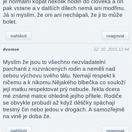
je normální kopat několik hodin do člověka a on
pak vstane a v dalších dílech nemá ani modřinu.
Já si myslím, že oni ani nechápali, že ji to může
bolet.
nahlásit
reagovat
dvorece
12. 10. 2015 12:44
Myslím že jsou to všechno nezvladatelní
parchanti z rozvrácených rodin a neměli nad
sebou výchovu svého tátu. Nemají respekt k
ničemu a k nikomu.Nějakého blbečka co souloží
její matku respektovat prý nebude, řekla dcera
mé známé matce ohledně jejího přítele. Rodiče
se obvykle probudí až když dětičky spáchají
trestný čin nebo jedou v drogách. A samozřejmě
na vině je doba že.
nahlásit
reagovat