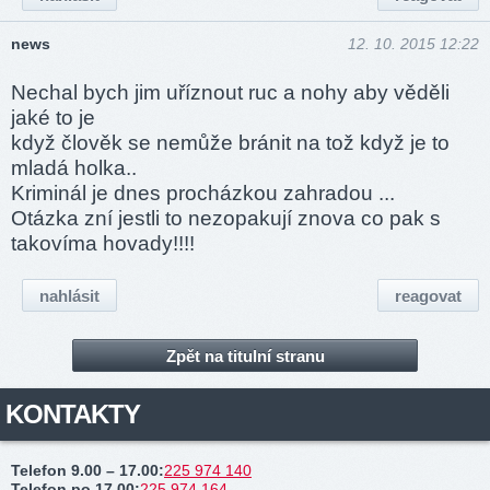
news
12. 10. 2015 12:22
Nechal bych jim uříznout ruc a nohy aby věděli
jaké to je
když člověk se nemůže bránit na tož když je to
mladá holka..
Kriminál je dnes procházkou zahradou ...
Otázka zní jestli to nezopakují znova co pak s
takovíma hovady!!!!
nahlásit
reagovat
Zpět na titulní stranu
KONTAKTY
Telefon 9.00 – 17.00
:
225 974 140
Telefon po 17.00
:
225 974 164