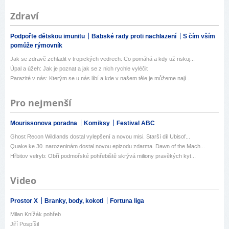
Zdraví
Podpořte dětskou imunitu
Babské rady proti nachlazení
S čím vším
pomůže rýmovník
Jak se zdravě zchladit v tropických vedrech: Co pomáhá a kdy už riskuj...
Úpal a úžeh: Jak je poznat a jak se z nich rychle vyléčit
Parazité v nás: Kterým se u nás líbí a kde v našem těle je můžeme nají...
Pro nejmenší
Mourissonova poradna
Komiksy
Festival ABC
Ghost Recon Wildlands dostal vylepšení a novou misi. Starší díl Ubisof...
Quake ke 30. narozeninám dostal novou epizodu zdarma. Dawn of the Mach...
Hřbitov velryb: Obří podmořské pohřebiště skrývá miliony pravěkých kyt...
Video
Prostor X
Branky, body, kokoti
Fortuna liga
Milan Knížák pohřeb
Jiří Pospíšil