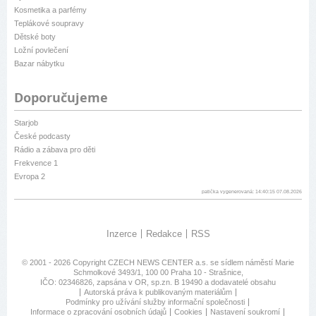
Kosmetika a parfémy
Teplákové soupravy
Dětské boty
Ložní povlečení
Bazar nábytku
Doporučujeme
Starjob
České podcasty
Rádio a zábava pro děti
Frekvence 1
Evropa 2
patička vygenerovaná: 14:40:15 07.08.2026
Inzerce
Redakce
RSS
© 2001 - 2026 Copyright
CZECH NEWS CENTER a.s.
se sídlem náměstí Marie
Schmolkové 3493/1, 100 00 Praha 10 - Strašnice,
IČO: 02346826, zapsána v OR, sp.zn. B 19490 a dodavatelé obsahu
Autorská práva k publikovaným materiálům
Podmínky pro užívání služby informační společnosti
Informace o zpracování osobních údajů
Cookies
Nastavení soukromí