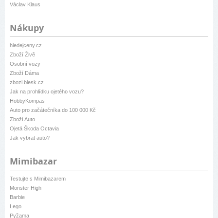
Václav Klaus
Nákupy
hledejceny.cz
Zboží Živě
Osobní vozy
Zboží Dáma
zbozi.blesk.cz
Jak na prohlídku ojetého vozu?
HobbyKompas
Auto pro začátečníka do 100 000 Kč
Zboží Auto
Ojetá Škoda Octavia
Jak vybrat auto?
Mimibazar
Testujte s Mimibazarem
Monster High
Barbie
Lego
Pyžama