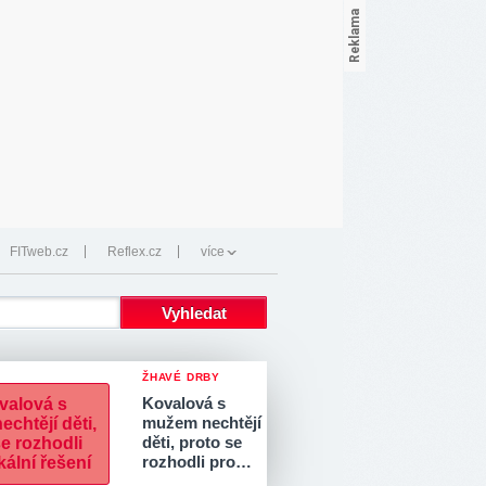
FITweb.cz
Reflex.cz
více
ŽHAVÉ DRBY
Kovalová s
mužem nechtějí
děti, proto se
rozhodli pro…