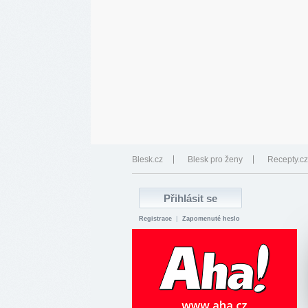
Blesk.cz
Blesk pro ženy
Recepty.cz
Registrace
|
Zapomenuté heslo