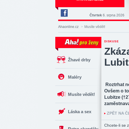
Čtvrtek
6. srpna 2026
Deník
Aha!
Ahaonline.cz
>
Musíte vědět!
na
Facebooku
DISKUSE
Zkáza
Lubit
Žhavé drby
Maléry
Roztrhat ne
Ovšem o tom
Musíte vědět!
Lubitze (†2
zaměstnava
Láska a sex
ZPĚT NA 
Chcete-li se z
Retro skandály