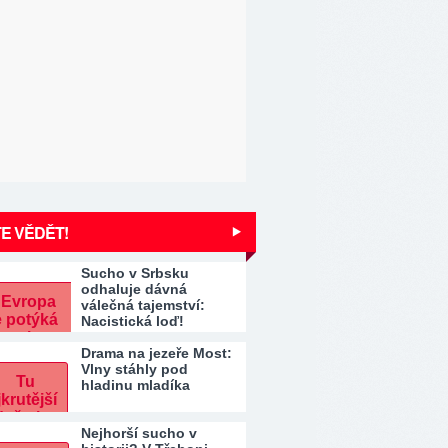
E VĚDĚT!
Sucho v Srbsku
odhaluje dávná
válečná tajemství:
Nacistická loď!
Drama na jezeře Most:
Vlny stáhly pod
hladinu mladíka
Nejhorší sucho v