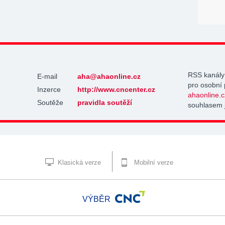
RSS kanály
E-mail
aha@ahaonline.cz
pro osobní 
Inzerce
http://www.cncenter.cz
ahaonline.c
Soutěže
pravidla soutěží
souhlasem 
Klasická verze
Mobilní verze
VÝBĚR