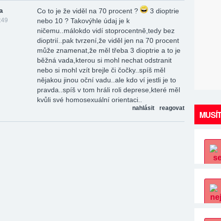
a
Co to je že viděl na 70 procent ?
3 dioptrie
:49
nebo 10 ? Takovýhle údaj je k
ničemu..málokdo vidí stoprocentně,tedy bez
dioptrií..pak tvrzení,že viděl jen na 70 procent
může znamenat,že měl třeba 3 dioptrie a to je
běžná vada,kterou si mohl nechat odstranit
nebo si mohl vzít brejle či čočky..spíš měl
nějakou jinou oční vadu..ale kdo ví jestli je to
pravda..spíš v tom hráli roli deprese,které měl
kvůli své homosexuální orientaci..
nahlásit
reagovat
MUSÍT