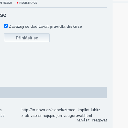
M HESLO
REGISTRACE
 se
Zavazuji se dodržovat
pravidla diskuse
a
http­://tn­.nova­.cz/cl­anek­/ztra­cel-kopilot-lubitz-
zrak-vse-si-nejspis-jen-vsugeroval.html
:53
nahlásit
reagovat