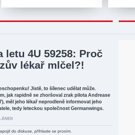
 letu 4U 59258: Proč
zův lékař mlčel?!
schopenku! Jistě, to šílenec udělat může.
, jak rapidně se zhoršoval zrak pilota Andrease
7), měl jeho lékař neprodleně informovat jeho
tele, tedy leteckou společnost Germanwings.
ČLÁNEK
apojit do diskuse, přihlaste se prosím.