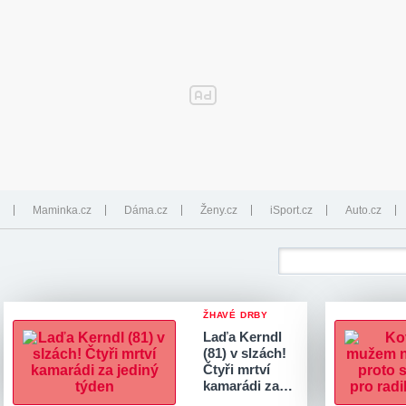
Maminka.cz
Dáma.cz
Ženy.cz
iSport.cz
Auto.cz
ŽHAVÉ DRBY
Laďa Kerndl
(81) v slzách!
Čtyři mrtví
kamarádi za…