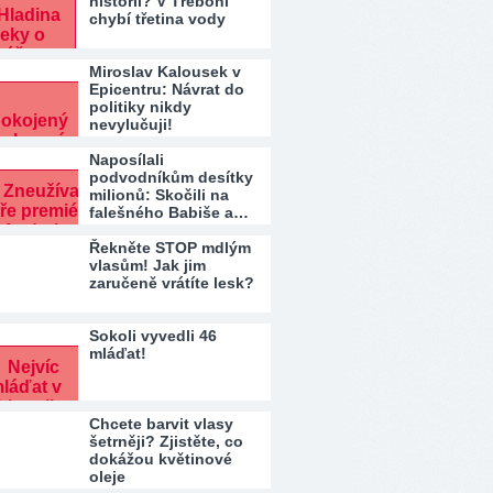
historii? V Třeboni
chybí třetina vody
Miroslav Kalousek v
Epicentru: Návrat do
politiky nikdy
nevylučuji!
Naposílali
podvodníkům desítky
milionů: Skočili na
falešného Babiše a…
Řekněte STOP mdlým
vlasům! Jak jim
zaručeně vrátíte lesk?
Sokoli vyvedli 46
mláďat!
Chcete barvit vlasy
šetrněji? Zjistěte, co
dokážou květinové
oleje