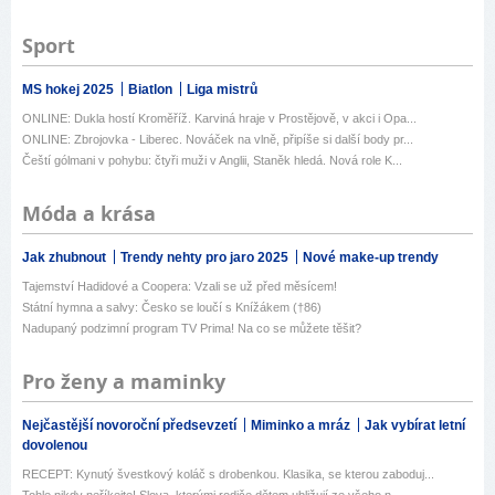
Sport
MS hokej 2025
Biatlon
Liga mistrů
ONLINE: Dukla hostí Kroměříž. Karviná hraje v Prostějově, v akci i Opa...
ONLINE: Zbrojovka - Liberec. Nováček na vlně, připíše si další body pr...
Čeští gólmani v pohybu: čtyři muži v Anglii, Staněk hledá. Nová role K...
Móda a krása
Jak zhubnout
Trendy nehty pro jaro 2025
Nové make-up trendy
Tajemství Hadidové a Coopera: Vzali se už před měsícem!
Státní hymna a salvy: Česko se loučí s Knížákem (†86)
Nadupaný podzimní program TV Prima! Na co se můžete těšit?
Pro ženy a maminky
Nejčastější novoroční předsevzetí
Miminko a mráz
Jak vybírat letní
dovolenou
RECEPT: Kynutý švestkový koláč s drobenkou. Klasika, se kterou zaboduj...