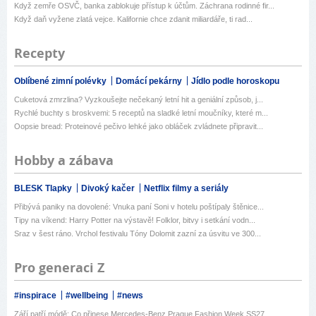
Když zemře OSVČ, banka zablokuje přístup k účtům. Záchrana rodinné fir...
Když daň vyžene zlatá vejce. Kalifornie chce zdanit miliardáře, ti rad...
Recepty
Oblíbené zimní polévky
Domácí pekárny
Jídlo podle horoskopu
Cuketová zmrzlina? Vyzkoušejte nečekaný letní hit a geniální způsob, j...
Rychlé buchty s broskvemi: 5 receptů na sladké letní moučníky, které m...
Oopsie bread: Proteinové pečivo lehké jako obláček zvládnete připravit...
Hobby a zábava
BLESK Tlapky
Divoký kačer
Netflix filmy a seriály
Přibývá paniky na dovolené: Vnuka paní Soni v hotelu poštípaly štěnice...
Tipy na víkend: Harry Potter na výstavě! Folklor, bitvy i setkání vodn...
Sraz v šest ráno. Vrchol festivalu Tóny Dolomit zazní za úsvitu ve 300...
Pro generaci Z
#inspirace
#wellbeing
#news
Září patří módě: Co přinese Mercedes-Benz Prague Fashion Week SS27