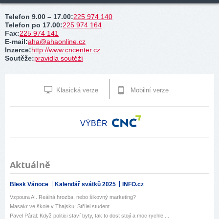
Telefon 9.00 – 17.00
:
225 974 140
Telefon po 17.00
:
225 974 164
Fax
:
225 974 141
E-mail
:
aha@ahaonline.cz
Inzerce
:
http://www.cncenter.cz
Soutěže
:
pravidla soutěží
Klasická verze
Mobilní verze
VÝBĚR
Aktuálně
Blesk Vánoce
Kalendář svátků 2025
INFO.cz
Vzpoura AI. Reálná hrozba, nebo šikovný marketing?
Masakr ve škole v Thajsku: Střílel student
Pavel Páral: Když politici staví byty, tak to dost stojí a moc rychle ...