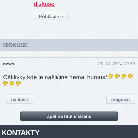
diskuse
DISKUSE
news
23. 12. 2014 09:19
Ošklivky kde je našli/jiné nemaj humus/
nahlásit
reagovat
Zpět na titulní stranu
KONTAKTY