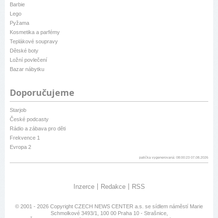
Barbie
Lego
Pyžama
Kosmetika a parfémy
Teplákové soupravy
Dětské boty
Ložní povlečení
Bazar nábytku
Doporučujeme
Starjob
České podcasty
Rádio a zábava pro děti
Frekvence 1
Evropa 2
patička vygenerovaná: 08:00:23 07.08.2026
Inzerce
Redakce
RSS
© 2001 - 2026 Copyright
CZECH NEWS CENTER a.s.
se sídlem náměstí Marie
Schmolkové 3493/1, 100 00 Praha 10 - Strašnice,