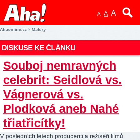
A
A
A
Ahaonline.cz
Maléry
DISKUSE KE ČLÁNKU
Souboj nemravných
celebrit: Seidlová vs.
Vágnerová vs.
Plodková aneb Nahé
třiatřicítky!
V posledních letech producenti a režiséři filmů