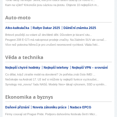
Tohle nikdy neříkejte! Slova, kterými rodiče dětem ubližují ze všeho n...
Kam na výlet? Krkonoše jsou sázkou na jistotu. Objevte 10 nejlepších m...
Auto-moto
Alko-kalkulačka
Rallye Dakar 2025
Dálniční známka 2025
Britové pouštějí za volant už devítileté děti. Důvodem je bizarní situ...
Peugeot 208 E-GTi má nakopnout prodeje značky. Na žádném SUV ale označ...
Více než polovina Němců je pro zrušení neomezené rychlosti. Vláda řekl...
Věda a technika
Nejlepší chytré hodinky
Nejlepší telefony
Nejlepší VPN – srovnání
Co dělat, když ztratíte mobil na dovolené? Je potřeba znát číslo IMEI ...
Nečekejte na Android 17. Už teď si můžete ty nejlepší funkce vyzkoušet...
Synology má „novou“ řadu NASů. Modely Neo+ lákají výkonem, SSD a vyměn...
Ekonomika a byznys
Daňové přiznání
Novela zákoníku práce
Nadace EPCG
Firmy couvají od Prague Pride. Podporu duhovému festivalu škrtl i Micr...