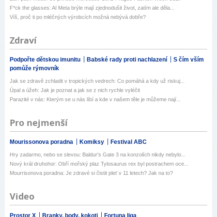
F*ck the glasses: AI Meta brýle mají zjednodušit život, zatím ale děla...
Víš, proč ti po mléčných výrobcích možná nebývá dobře?
Zdraví
Podpořte dětskou imunitu
Babské rady proti nachlazení
S čím vším
pomůže rýmovník
Jak se zdravě zchladit v tropických vedrech: Co pomáhá a kdy už riskuj...
Úpal a úžeh: Jak je poznat a jak se z nich rychle vyléčit
Parazité v nás: Kterým se u nás líbí a kde v našem těle je můžeme nají...
Pro nejmenší
Mourissonova poradna
Komiksy
Festival ABC
Hry zadarmo, nebo se slevou: Baldur's Gate 3 na konzolích nikdy nebylo...
Nový král druhohor: Obří mořský plaz Tylosaurus rex byl postrachem oce...
Mourrisonova poradna: Je zdravé si čistit pleť v 11 letech? Jak na to?
Video
Prostor X
Branky, body, kokoti
Fortuna liga