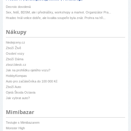
Decroix dovolená
Sex, fetiš, BDSM, ale i přednášky, workshopy a market. Organizátor Pra...
Hradec hrál velice dobře, ale kvalita soupeře byla znát. Prohra na hři...
Nákupy
hledejceny.cz
Zboží Živě
Osobní vozy
Zboží Dáma
zbozi.blesk.cz
Jak na prohlídku ojetého vozu?
HobbyKompas
Auto pro začátečníka do 100 000 Kč
Zboží Auto
Ojetá Škoda Octavia
Jak vybrat auto?
Mimibazar
Testujte s Mimibazarem
Monster High