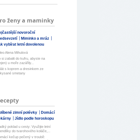
ro ženy a maminky
jčastější novoroční
ředsevzetí
Miminko a mráz
k vybírat letní dovolenou
deo Alena Mihulová
 si zabalit do kufru, abyste na
ejen) u moře zazářily...
lát s koprem a dresinkem ze
kysané smetany
ecepty
blíbené zimní polévky
Domácí
ekárny
Jídlo podle horoskopu
adký poklad u cesty: Využijte letní
endlíky do tvarohového koláče,...
mácí kečup pečený v troubě: