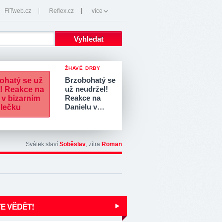
FITweb.cz
Reflex.cz
více
ŽHAVÉ DRBY
Brzobohatý se
už neudržel!
Reakce na
Danielu v…
Svátek slaví
Soběslav
, zítra
Roman
E VĚDĚT!