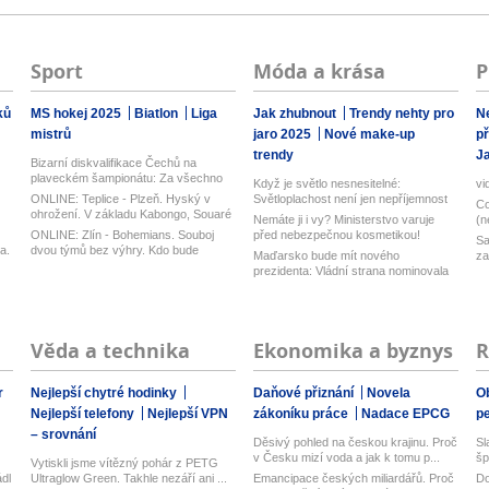
Sport
Móda a krása
P
ků
MS hokej 2025
Biatlon
Liga
Jak zhubnout
Trendy nehty pro
Ne
mistrů
jaro 2025
Nové make-up
p
trendy
Ja
Bizarní diskvalifikace Čechů na
plaveckém šampionátu: Za všechno
Když je světlo nesnesitelné:
vi
mohla...
ONLINE: Teplice - Plzeň. Hyský v
Světloplachost není jen nepříjemnost
Co
ohrožení. V základu Kabongo, Souaré
Nemáte ji i vy? Ministerstvo varuje
(n
č...
ONLINE: Zlín - Bohemians. Souboj
před nebezpečnou kosmetikou!
Sa
a.
dvou týmů bez výhry. Kdo bude
Maďarsko bude mít nového
za
úspěšně...
prezidenta: Vládní strana nominovala
bývalého...
Věda a technika
Ekonomika a byznys
R
r
Nejlepší chytré hodinky
Daňové přiznání
Novela
O
Nejlepší telefony
Nejlepší VPN
zákoníku práce
Nadace EPCG
p
– srovnání
Děsivý pohled na českou krajinu. Proč
Sl
v Česku mizí voda a jak k tomu p...
šp
Vytiskli jsme vítězný pohár z PETG
ádl
Ultraglow Green. Takhle nezáří ani ...
Emancipace českých miliardářů. Proč
Do