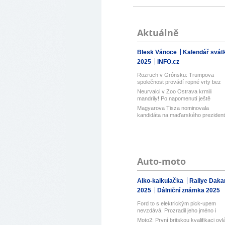
Aktuálně
Blesk Vánoce
Kalendář svát
2025
INFO.cz
Rozruch v Grónsku: Trumpova
společnost provádí ropné vrty bez
povolení...
Neurvalci v Zoo Ostrava krmili
mandrily! Po napomenutí ještě
nadávali
Magyarova Tisza nominovala
kandidáta na maďarského prezident
Je jím ...
Auto-moto
Alko-kalkulačka
Rallye Daka
2025
Dálniční známka 2025
Ford to s elektrickým pick-upem
nevzdává. Prozradil jeho jméno i
atrak...
Moto2: První britskou kvalifikaci ovl