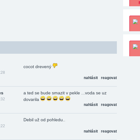
cocot drevený
:28
nahlásit
reagovat
es
a ted se bude smazit v pekle ...voda se uz
:32
dovarila
nahlásit
reagovat
Debil už od pohledu..
:22
nahlásit
reagovat