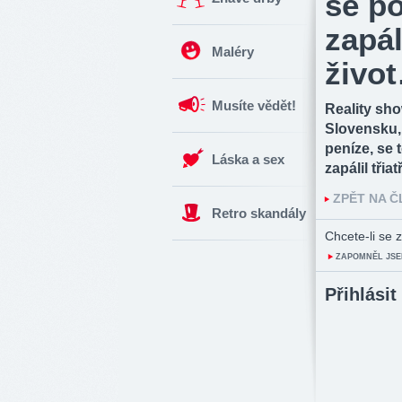
se po
zapál
Maléry
živo
Musíte vědět!
Reality sh
Slovensku, 
peníze, se 
Láska a sex
zapálil třiat
ZPĚT NA 
Retro skandály
Chcete-li se z
ZAPOMNĚL JSE
Přihlásit