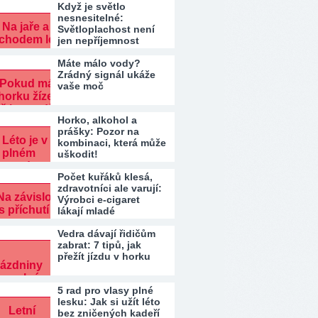
Když je světlo
nesnesitelné:
Světloplachost není
jen nepříjemnost
Máte málo vody?
Zrádný signál ukáže
vaše moč
Horko, alkohol a
prášky: Pozor na
kombinaci, která může
uškodit!
Počet kuřáků klesá,
zdravotníci ale varují:
Výrobci e-cigaret
lákají mladé
Vedra dávají řidičům
zabrat: 7 tipů, jak
přežít jízdu v horku
5 rad pro vlasy plné
lesku: Jak si užít léto
bez zničených kadeří