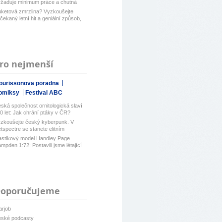
žaduje minimum práce a chutná
pe než...
ketová zmrzlina? Vyzkoušejte
čekaný letní hit a geniální způsob,
ro nejmenší
ourissonova poradna
omiksy
Festival ABC
ská společnost ornitologická slaví
0 let: Jak chrání ptáky v ČR?
zkoušejte český kyberpunk. V
tspectre se stanete elitním
ckerem ...
astikový model Handley Page
mpden 1:72: Postavili jsme létající
...
oporučujeme
arjob
ské podcasty