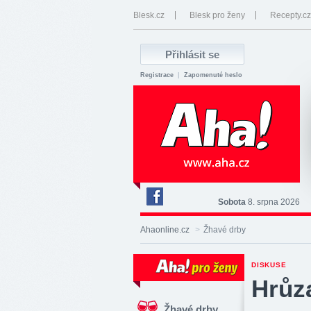
Blesk.cz
Blesk pro ženy
Recepty.cz
Registrace
|
Zapomenuté heslo
Sobota
8. srpna 2026
Deník
Aha!
Ahaonline.cz
>
Žhavé drby
na
Facebooku
DISKUSE
Hrůz
Žhavé drby