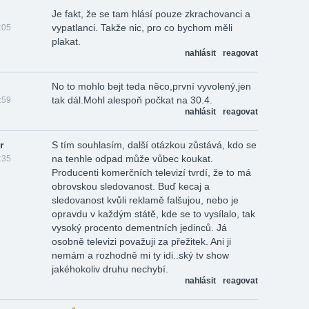
Je fakt, že se tam hlásí pouze zkrachovanci a
vypatlanci. Takže nic, pro co bychom měli
:05
plakat.
nahlásit
reagovat
No to mohlo bejt teda něco,první vyvolený,jen
tak dál.Mohl alespoň počkat na 30.4.
:59
nahlásit
reagovat
r
S tím souhlasím, další otázkou zůstává, kdo se
na tenhle odpad může vůbec koukat.
:35
Producenti komerčních televizí tvrdí, že to má
obrovskou sledovanost. Buď kecaj a
sledovanost kvůli reklamě falšujou, nebo je
opravdu v každým státě, kde se to vysílalo, tak
vysoký procento dementních jedinců. Já
osobně televizi považuji za přežitek. Ani ji
nemám a rozhodně mi ty idi..ský tv show
jakéhokoliv druhu nechybí.
nahlásit
reagovat