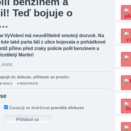
lil benzinem a
il! Teď bojuje o
t…
ow VyVolení má neuvěřitelně smutný dozvuk. Na
kde také parta lidí z ulice bojovala o pohádkové
totiž přímo před zraky policie polil benzinem a
řicetiletý Martin!
ČLÁNEK
apojit do diskuse, přihlaste se prosím.
M HESLO
REGISTRACE
 se
Zavazuji se dodržovat
pravidla diskuse