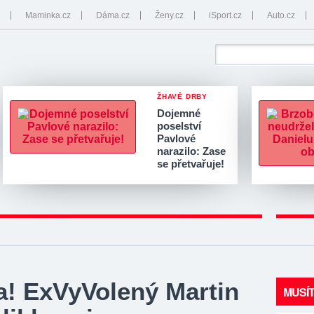
Maminka.cz
Dáma.cz
Ženy.cz
iSport.cz
Auto.cz
ŽHAVÉ DRBY
Dojemné
poselství
Pavlové
narazilo: Zase
se přetvařuje!
a! ExVyVolený Martin
MUSÍT