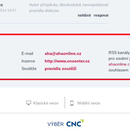
cz
Autor příspěvku dlouhodobě nerespektoval
pravidla diskuse.
2014 19:57
nahlásit
reagovat
RSS kanály
E-mail
aha@ahaonline.cz
pro osobní 
Inzerce
http://www.cncenter.cz
ahaonline.c
Soutěže
pravidla soutěží
souhlasem 
Klasická verze
Mobilní verze
VÝBĚR