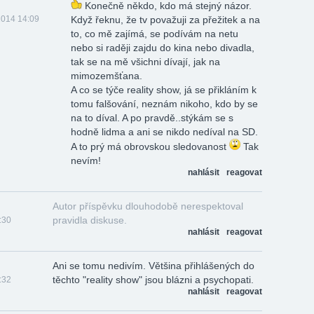
Konečně někdo, kdo má stejný názor.
2014 14:09
Když řeknu, že tv považuji za přežitek a na
to, co mě zajímá, se podívám na netu
nebo si raději zajdu do kina nebo divadla,
tak se na mě všichni dívají, jak na
mimozemšťana.
A co se týče reality show, já se přikláním k
tomu falšování, neznám nikoho, kdo by se
na to díval. A po pravdě..stýkám se s
hodně lidma a ani se nikdo nedíval na SD.
A to prý má obrovskou sledovanost
Tak
nevím!
nahlásit
reagovat
Autor příspěvku dlouhodobě nerespektoval
pravidla diskuse.
:30
nahlásit
reagovat
Ani se tomu nedivím. Většina přihlášených do
těchto "reality show" jsou blázni a psychopati.
:32
nahlásit
reagovat