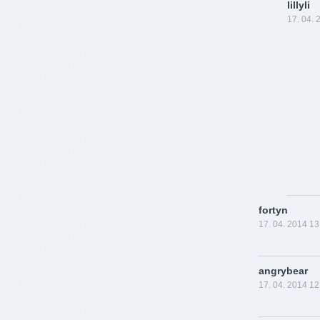
lillyli
17. 04. 
fortyn
17. 04. 2014 13
angrybear
17. 04. 2014 12