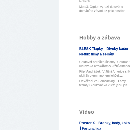
Roberts
Moto3: Ogden vyrazí do svého
domácího závodu z pole position
Hobby a zábava
BLESK Tlapky
Divoký kačer
Netflix filmy a seriály
Cestovní horečka šlechty: Chuďas 
Klatovska otrokářem v Jižní Americ
Filip Vondrášek: V Jižní Americe si l
plují životem mnohem lehčeji,...
Osvěžení ve Schladmingu: Lamy,
ferraty i koulovačka v létě jsou jen
pá...
Video
Prostor X
Branky, body, kokot
Fortuna liga