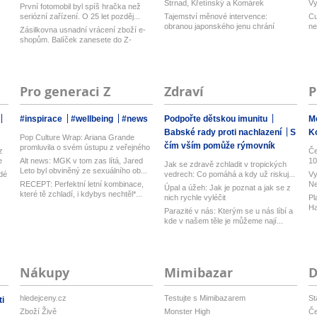
Strnad, Křetínský a Komárek
Vy
První fotomobil byl spíš hračka než
nakupu...
lé
seriózní zařízení. O 25 let pozděj...
Tajemství měnové intervence:
Cu
obranou japonského jenu chrání
ne
Zásilkovna usnadní vrácení zboží e-
Amerika hl...
j...
shopům. Balíček zanesete do Z-
Boxu,...
Pro generaci Z
Zdraví
P
#inspirace
#wellbeing
#news
Podpořte dětskou imunitu
M
Babské rady proti nachlazení
S
K
Pop Culture Wrap: Ariana Grande
čím vším pomůže rýmovník
promluvila o svém ústupu z veřejného
z
Če
ž...
e
Alt news: MGK v tom zas lítá, Jared
10
Jak se zdravě zchladit v tropických
Leto byl obviněný ze sexuálního ob...
idé
vedrech: Co pomáhá a kdy už riskuj...
Vy
RECEPT: Perfektní letní kombinace,
Ne
Úpal a úžeh: Jak je poznat a jak se z
které tě zchladí, i kdybys nechtěl*...
ha
nich rychle vyléčit
Pl
Ha
Parazité v nás: Kterým se u nás líbí a
ku
kde v našem těle je můžeme nají...
Nákupy
Mimibazar
D
hledejceny.cz
Testujte s Mimibazarem
St
i
Zboží Živě
Monster High
Če